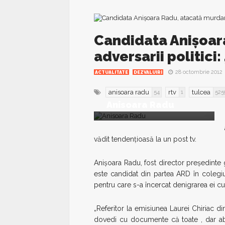
Candidata Anişoar
adversarii politici:
28 octombrie 2012
ACTUALITATE
DEZVALUIRI
anisoara radu
rtv
tulcea
54
1
525
Anisoara Radu
vădit tendenţioasă la un post tv.
Anişoara Radu, fost director preşedinte
este candidat din partea ARD în colegiu
pentru care s-a încercat denigrarea ei c
„Referitor la emisiunea Laurei Chiriac d
dovedi cu documente că toate , dar abso