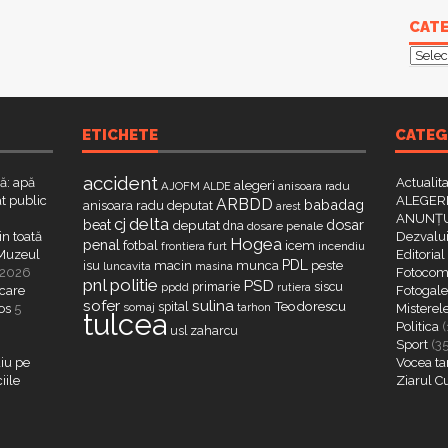
CATE
Categ
ETICHETE
CATEG
accident
că: apă
Actualit
alegeri
AJOFM
anisoara radu
ALDE
t public
ALEGERI
ARBDD
babadag
anisoara radu deputat
arest
ANUNȚU
delta
cj
dosar
beat
deputat
dna
dosare penale
in toată
Dezvalui
Hogea
penal
fotbal
icem
furt
incendiu
frontiera
a Muzeul
Editorial
PDL
isu
macin
munca
peste
luncavita
masina
 2026
Fotocome
pnl
politie
PSD
primarie
siscu
ppdd
rutiera
 care
Fotogaler
sofer
sulina
Teodorescu
spital
somaj
tarhon
os
5
Misterel
tulcea
Politica
(
zaharcu
usl
Sport
(3
iu pe
Vocea ta
iile
Ziarul C