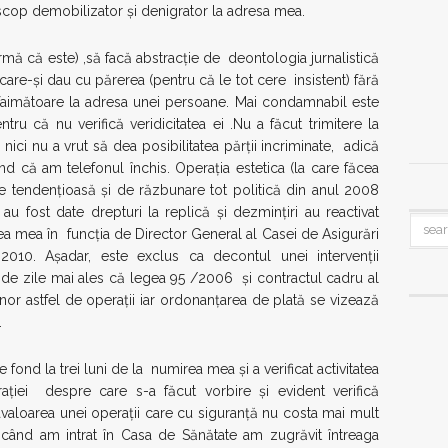
 scop demobilizator şi denigrator la adresa mea.
irmă că este) ,să facă abstracţie de deontologia jurnalistică
o care-şi dau cu părerea (pentru că le tot cere insistent) fără
efaimătoare la adresa unei persoane. Mai condamnabil este
ru că nu verifică veridicitatea ei .Nu a făcut trimitere la
ici nu a vrut să dea posibilitatea părţii incriminate, adică
 că am telefonul închis. Operaţia estetica (la care făcea
ste tendenţioasă şi de răzbunare tot politică din anul 2008
au fost date drepturi la replică şi dezminţiri au reactivat
a mea în funcţia de Director General al Casei de Asigurări
2010. Aşadar, este exclus ca decontul unei intervenţii
i de zile mai ales că legea 95 /2006 şi contractul cadru al
r astfel de operaţii iar ordonanţarea de plată se vizează
.
fond la trei luni de la numirea mea şi a verificat activitatea
ţiei despre care s-a făcut vorbire şi evident verifică
avaloarea unei operaţii care cu siguranţă nu costa mai mult
ând am intrat în Casa de Sănătate am zugrăvit întreaga