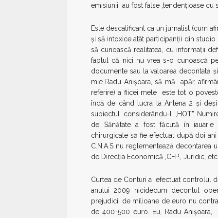
emisiunii au fost false ,tendenţioase cu
Este descalificant ca un jurnalist (cum af
şi să intoxice atât participanţii din studi
să cunoască realitatea, cu informaţii d
faptul că nici nu vrea s-o cunoască pent
documente sau la valoarea decontată şi n
mie Radu Anişoara, să mă apăr, afirmând
referire) a fiicei mele este tot o pove
încă de când lucra la Antena 2 şi deşi 
subiectul considerându-l ,,HOT”. Numire
de Sănătate a fost făcută în iauarie 
chirurgicale să fie efectuat după doi an
C.N.A.S nu reglementează decontarea uno
de Direcţia Economică ,CFP., Juridic, etc
Curtea de Conturi a efectuat controlul de 
anului 2009 nicidecum decontul opera
prejudicii de milioane de euro nu contr
de 400-500 euro. Eu, Radu Anişoara, c