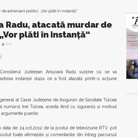
a Radu, atacată murdar de
 „Vor plăti în instanţă“
D.C.
9
Consilierul Judeţean Anişoara Radu susţine că se va
adresa instanţei după ce a fost atacată printr-o acţiune
 general al Casei Judeţene de Asigurări de Sănătate Tulcea
l numărul trei Tulcea, acesta fiind cu siguranţă şi motivul
u argumente puerile.
in data de 24.oct,2012 de la postul de televiziune RTV, pot
lut toate afirmaţiile şi comentariile din întreg parcursul