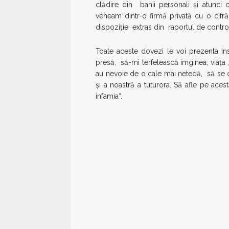
clădire din banii personali şi atunci 
veneam dintr-o firmă privată cu o cifră
dispoziţie extras din raportul de control 
Toate aceste dovezi le voi prezenta ins
presă, să-mi terfelească imginea, viaţa 
au nevoie de o cale mai netedă, să se c
şi a noastră a tuturora. Să afle pe ace
infamia“.