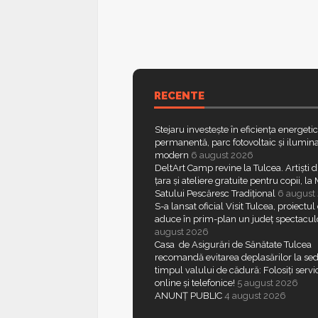
RECENTE
Stejaru investește în eficiența energeti
permanentă, parc fotovoltaic și ilumina
modern
6 august 2026
DeltArt Camp revine la Tulcea. Artiști d
țara și ateliere gratuite pentru copii, l
Satului Pescăresc Tradițional
6 august
S-a lansat oficial Visit Tulcea, proiectul
aduce în prim-plan un județ spectacul
august 2026
Casa de Asigurări de Sănătate Tulcea
recomandă evitarea deplasărilor la sed
timpul valului de cădură: Folosiți servic
online și telefonice!
5 august 2026
ANUNȚ PUBLIC
4 august 2026