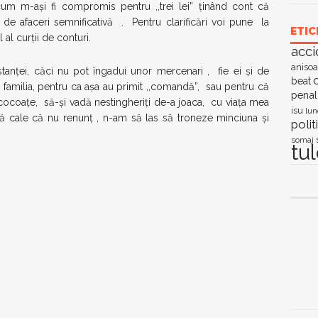
cum m-aşi fi compromis pentru ,,trei lei” ţinând cont că
 de afaceri semnificativă . Pentru clarificări voi pune la
ETIC
al curţii de conturi.
acci
anisoa
tanţei, căci nu pot îngadui unor mercenari , fie ei şi de
c
beat
, familia, pentru ca aşa au primit ,,comandă”, sau pentru că
penal
ocoaţe, să-şi vadă nestingheriţi de-a joaca, cu viaţa mea
isu
lun
stă cale că nu renunţ , n-am să las să troneze minciuna şi
polit
somaj
tu