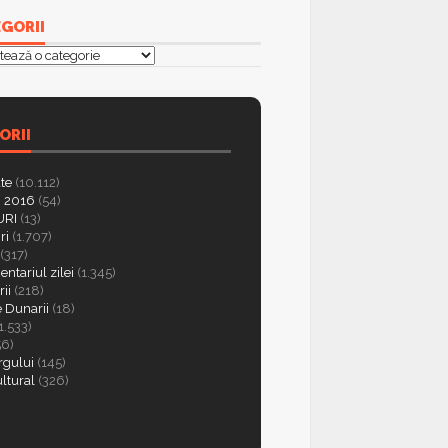
GORII
orii
ORII
ate
(10.112)
 2016
(54)
RI
(13)
ri
(1.707)
(317)
ntariul zilei
(1.345)
ii
(218)
e Dunarii
(18)
1.533)
56)
rgului
(145)
ultural
(326)