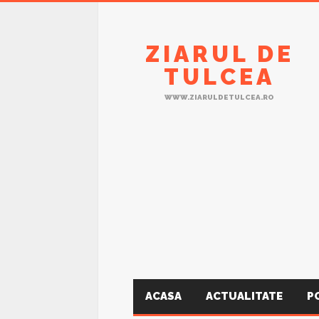
ZIARUL DE
TULCEA
WWW.ZIARULDETULCEA.RO
ACASA
ACTUALITATE
P