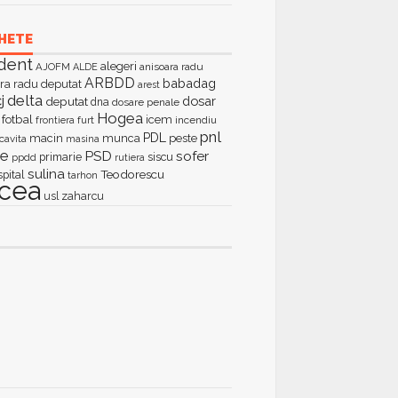
HETE
dent
alegeri
AJOFM
anisoara radu
ALDE
ARBDD
babadag
ra radu deputat
arest
delta
j
dosar
deputat
dna
dosare penale
Hogea
fotbal
icem
furt
incendiu
frontiera
pnl
PDL
macin
munca
peste
cavita
masina
ie
PSD
sofer
primarie
siscu
ppdd
rutiera
sulina
Teodorescu
spital
tarhon
lcea
zaharcu
usl