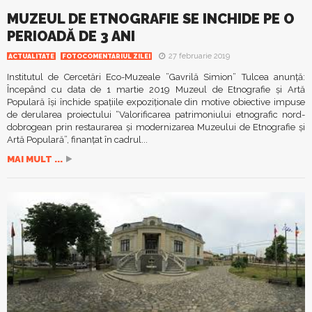
MUZEUL DE ETNOGRAFIE SE INCHIDE PE O
PERIOADĂ DE 3 ANI
27 februarie 2019
ACTUALITATE
FOTOCOMENTARIUL ZILEI
Institutul de Cercetări Eco-Muzeale ”Gavrilă Simion” Tulcea anunță:
Începând cu data de 1 martie 2019 Muzeul de Etnografie și Artă
Populară își închide spațiile expoziționale din motive obiective impuse
de derularea proiectului “Valorificarea patrimoniului etnografic nord-
dobrogean prin restaurarea și modernizarea Muzeului de Etnografie și
Artă Populară”, finanțat în cadrul...
MAI MULT ...