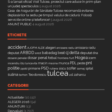
S-a lansat oficial Visit Tulcea, proiectul care aduce în prim-plan
un județ spectaculos
5 august 2026
Casa de Asigurări de Sănătate Tulcea recomandă evitarea
deplasărilor la sediu pe timpul valului de cădură: Folosiți
serviciile online și telefonice!
5 august 2026
ANUNȚ PUBLIC
4 august 2026
ETICHETE
accident
alegeri
anisoara radu
AJOFM
anisoara radu
ALDE
delta
ARBDD
cj
babadag
beat
deputat
deputat
dna
arest
Hogea
dosar penal
fotbal
icem
dosare penale
furt
frontiera
pnl
PDL
isu
macin
munca
peste
incendiu
luncavita
masina
politie
PSD
sofer
primarie
siscu
spital
ppdd
somaj
rutiera
tulcea
sulina
Teodorescu
zaharcu
tarhon
usl
CATEGORII
Actualitate
(10.112)
ALEGERI 2016
(54)
ANUNȚURI
(13)
Dezvaluiri
(1.707)