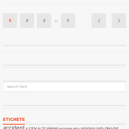
1
2
3
…
7
ETICHETE
accident
alegeri
anisoara radu deputat
AJOFM
anisoara radu
ALDE