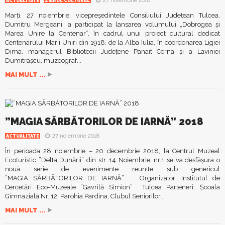
27 noiembrie 2018
ACTUALITATE
ZIARUL CULTURAL
Marți, 27 noiembrie, vicepreședintele Consiliului Județean Tulcea,
Dumitru Mergeani, a participat la lansarea volumului „Dobrogea și
Marea Unire la Centenar”, în cadrul unui proiect cultural dedicat
Centenarului Marii Uniri din 1918, de la Alba Iulia, în coordonarea Ligiei
Dima, managerul Bibliotecii Județene Panait Cerna și a Laviniei
Dumitrașcu, muzeograf...
MAI MULT ...
”MAGIA SĂRBĂTORILOR DE IARNĂ” 2018
27 noiembrie 2018
ACTUALITATE
În perioada 28 noiembrie – 20 decembrie 2018, la Centrul Muzeal
Ecoturistic ”Delta Dunării” din str. 14 Noiembrie, nr.1 se va desfășura o
nouă serie de evenimente reunite sub genericul
”MAGIA SĂRBĂTORILOR DE IARNĂ”. Organizator: Institutul de
Cercetări Eco-Muzeale ”Gavrilă Simion” Tulcea Parteneri: Școala
Gimnazială Nr. 12, Parohia Pardina, Clubul Seniorilor...
MAI MULT ...