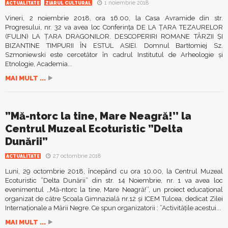
1 noiembrie 2018
ACTUALITATE
ZIARUL CULTURAL
Vineri, 2 noiembrie 2018, ora 16.00, la Casa Avramide din str.
Progresului, nr. 32 va avea loc Conferința DE LA ȚARA TEZAURELOR
(FULIN) LA ȚARA DRAGONILOR. DESCOPERIRI ROMANE TÂRZII ȘI
BIZANTINE TIMPURII ÎN ESTUL ASIEI. Domnul Bartłomiej Sz.
Szmoniewski este cercetător în cadrul Institutul de Arheologie și
Etnologie, Academia...
MAI MULT ...
”Mă-ntorc la tine, Mare Neagră!’’ la
Centrul Muzeal Ecoturistic ”Delta
Dunării”
27 octombrie 2018
ACTUALITATE
Luni, 29 octombrie 2018, începând cu ora 10.00, la Centrul Muzeal
Ecoturistic ”Delta Dunării” din str. 14 Noiembrie, nr. 1 va avea loc
evenimentul ,,Mă-ntorc la tine, Mare Neagră!’’, un proiect educațional
organizat de către Școala Gimnazială nr.12 și ICEM Tulcea, dedicat Zilei
Internaționale a Mării Negre. Ce spun organizatorii : ”Activitățile acestui...
MAI MULT ...