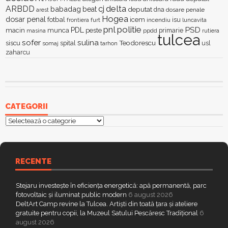
delta
ARBDD
cj
babadag
beat
deputat
dna
dosare penale
arest
Hogea
dosar penal
fotbal
icem
isu
furt
incendiu
luncavita
frontiera
pnl
politie
PSD
PDL
macin
munca
peste
primarie
ppdd
masina
rutiera
tulcea
sofer
sulina
Teodorescu
siscu
spital
somaj
tarhon
usl
zaharcu
CATEGORII
Categorii
RECENTE
Stejaru investește în eficiența energetică: apă permanentă, parc
fotovoltaic și iluminat public modern
6 august 2026
DeltArt Camp revine la Tulcea. Artiști din toată țara și ateliere
gratuite pentru copii, la Muzeul Satului Pescăresc Tradițional
6
august 2026