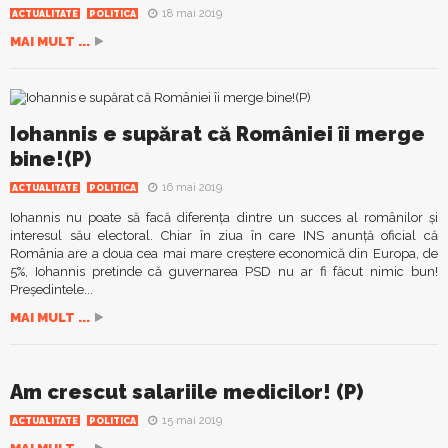
18 mai 2019
ACTUALITATE
POLITICA
MAI MULT ...
Iohannis e supărat că României îi merge
bine!(P)
16 mai 2019
ACTUALITATE
POLITICA
Iohannis nu poate să facă diferența dintre un succes al românilor și
interesul său electoral. Chiar în ziua în care INS anunță oficial că
România are a doua cea mai mare creștere economică din Europa, de
5%, Iohannis pretinde că guvernarea PSD nu ar fi făcut nimic bun!
Președintele...
MAI MULT ...
Am crescut salariile medicilor! (P)
15 mai 2019
ACTUALITATE
POLITICA