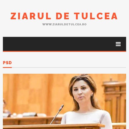
ZIARUL DE TULCEA
WWW.ZIARULDETULCEA.RO
PSD