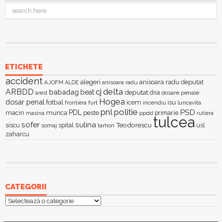
ETICHETE
accident
alegeri
anisoara radu deputat
AJOFM
anisoara radu
ALDE
delta
ARBDD
cj
babadag
beat
deputat
dna
dosare penale
arest
Hogea
dosar penal
fotbal
icem
isu
furt
incendiu
luncavita
frontiera
pnl
politie
PSD
PDL
macin
munca
peste
primarie
ppdd
masina
rutiera
tulcea
sofer
sulina
Teodorescu
siscu
spital
somaj
tarhon
usl
zaharcu
CATEGORII
Categorii