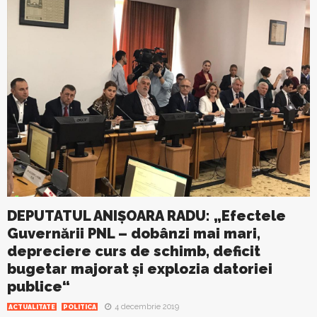
DEPUTATUL ANIȘOARA RADU: „Efectele
Guvernării PNL – dobânzi mai mari,
depreciere curs de schimb, deficit
bugetar majorat și explozia datoriei
publice“
4 decembrie 2019
ACTUALITATE
POLITICA