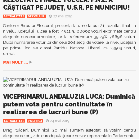
CÂŞTIGAT PE JUDEȚ, U.S.R. PE MUNICIPIU!
27 mai 2019
ACTUALITATE
DEZVALUIRI
Conform Biroului Electoral, prezența la urne la ora 21, rezultat final, la
nivelul județului Tulcea a fost: 45,11 %, 88062 voturi exprimate pentru
alegerile europarlamentare, iar la referendum 39,29%, 76696 voturi.
După numărarea voturilor din cele 204 secții de votare, la nivel județean
pe primul loc s-a clasat Partidul Național Liberal, cu 23509 voturi,
urmat...
MAI MULT ...
VICEPRIMARUL ANDALUZIA LUCA: Duminică
putem vota pentru continuitate în
realizarea de lucruri bune (P)
24 mai 2019
ACTUALITATE
POLITICA
Dragi tulceni, Duminică, 26 mai, suntem așteptați să votăm pentru
alegerea celor 32 de eurodeputați care ne vor reprezenta în Parlamentul