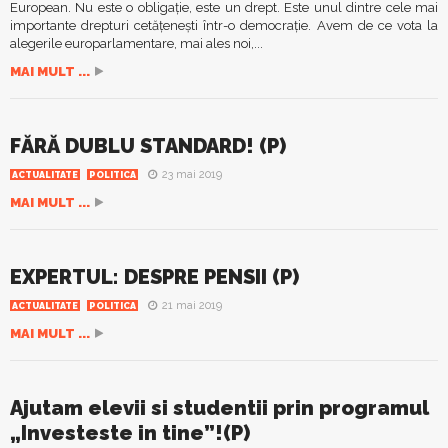
European. Nu este o obligație, este un drept. Este unul dintre cele mai
importante drepturi cetățenești într-o democrație. Avem de ce vota la
alegerile europarlamentare, mai ales noi,...
MAI MULT ...
FĂRĂ DUBLU STANDARD! (P)
23 mai 2019
ACTUALITATE
POLITICA
MAI MULT ...
EXPERTUL: DESPRE PENSII (P)
21 mai 2019
ACTUALITATE
POLITICA
MAI MULT ...
Ajutam elevii si studentii prin programul
„Investeste in tine”!(P)