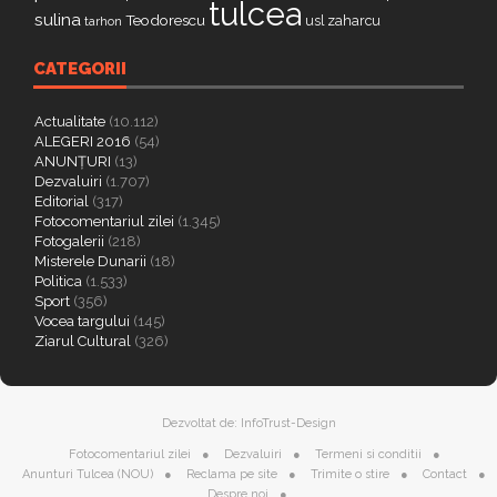
tulcea
sulina
Teodorescu
zaharcu
tarhon
usl
CATEGORII
Actualitate
(10.112)
ALEGERI 2016
(54)
ANUNȚURI
(13)
Dezvaluiri
(1.707)
Editorial
(317)
Fotocomentariul zilei
(1.345)
Fotogalerii
(218)
Misterele Dunarii
(18)
Politica
(1.533)
Sport
(356)
Vocea targului
(145)
Ziarul Cultural
(326)
Dezvoltat de:
InfoTrust-Design
Fotocomentariul zilei
Dezvaluiri
Termeni si conditii
Anunturi Tulcea (NOU)
Reclama pe site
Trimite o stire
Contact
Despre noi