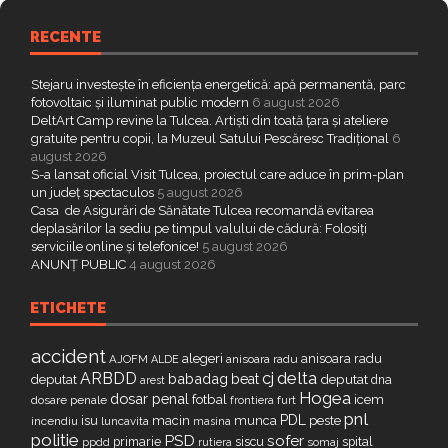
RECENTE
Stejaru investește în eficiența energetică: apă permanentă, parc
fotovoltaic și iluminat public modern
6 august 2026
DeltArt Camp revine la Tulcea. Artiști din toată țara și ateliere
gratuite pentru copii, la Muzeul Satului Pescăresc Tradițional
6
august 2026
S-a lansat oficial Visit Tulcea, proiectul care aduce în prim-plan
un județ spectaculos
5 august 2026
Casa de Asigurări de Sănătate Tulcea recomandă evitarea
deplasărilor la sediu pe timpul valului de cădură: Folosiți
serviciile online și telefonice!
5 august 2026
ANUNȚ PUBLIC
4 august 2026
ETICHETE
accident
alegeri
anisoara radu
AJOFM
anisoara radu
ALDE
delta
ARBDD
cj
babadag
beat
deputat
deputat
dna
arest
Hogea
dosar penal
fotbal
icem
dosare penale
furt
frontiera
pnl
PDL
isu
macin
munca
peste
incendiu
luncavita
masina
politie
PSD
sofer
primarie
siscu
spital
ppdd
somaj
rutiera