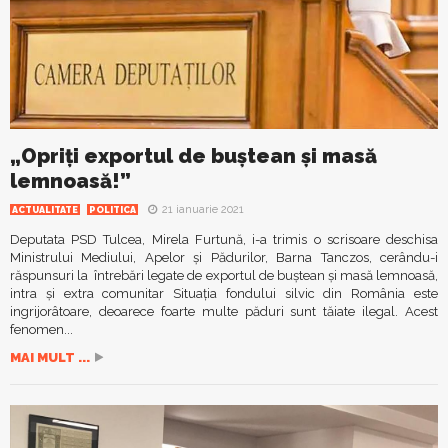
„Opriţi exportul de buştean şi masă
lemnoasă!”
21 ianuarie 2021
ACTUALITATE
POLITICA
Deputata PSD Tulcea, Mirela Furtună, i-a trimis o scrisoare deschisa
Ministrului Mediului, Apelor şi Pădurilor, Barna Tanczos, cerându-i
răspunsuri la întrebări legate de exportul de buştean şi masă lemnoasă,
intra şi extra comunitar Situația fondului silvic din România este
ingrijorâtoare, deoarece foarte multe păduri sunt tăiate ilegal. Acest
fenomen...
MAI MULT ...