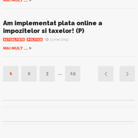
MAI MULT ...
Am implementat plata online a
impozitelor si taxelor! (P)
13 mai 2019
ACTUALITATE
POLITICA
MAI MULT ...
1
2
3
…
15