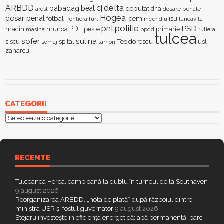
delta
ARBDD
cj
babadag
beat
deputat
dna
dosare penale
arest
Hogea
dosar penal
fotbal
icem
isu
furt
incendiu
luncavita
frontiera
pnl
politie
PSD
PDL
macin
munca
peste
primarie
ppdd
masina
rutiera
tulcea
sofer
sulina
Teodorescu
siscu
spital
somaj
tarhon
usl
zaharcu
CATEGORII
Categorii
RECENTE
Tulceanca Herea, campioană la dublu în turneul de la Southaven
9 august 2026
Reorganizarea ARBDD, „nota de plată” după războiul dintre
ministra USR și fostul guvernator
9 august 2026
Stejaru investește în eficiența energetică: apă permanentă, parc