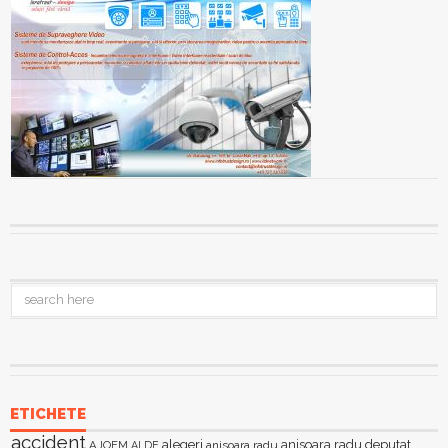
ETICHETE
accident
alegeri
anisoara radu deputat
AJOFM
anisoara radu
ALDE