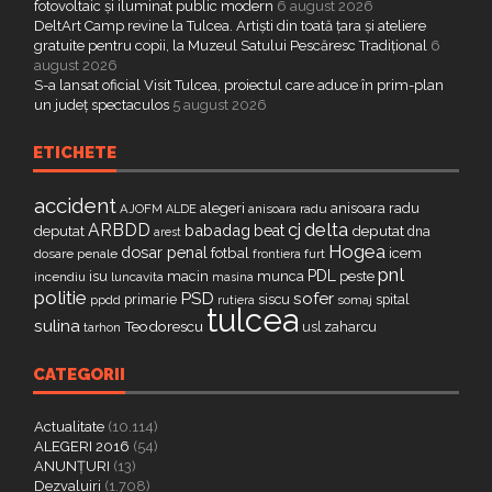
fotovoltaic și iluminat public modern
6 august 2026
DeltArt Camp revine la Tulcea. Artiști din toată țara și ateliere
gratuite pentru copii, la Muzeul Satului Pescăresc Tradițional
6
august 2026
S-a lansat oficial Visit Tulcea, proiectul care aduce în prim-plan
un județ spectaculos
5 august 2026
ETICHETE
accident
alegeri
anisoara radu
AJOFM
anisoara radu
ALDE
delta
ARBDD
cj
babadag
beat
deputat
deputat
dna
arest
Hogea
dosar penal
fotbal
icem
dosare penale
furt
frontiera
pnl
PDL
isu
macin
munca
peste
incendiu
luncavita
masina
politie
PSD
sofer
primarie
siscu
spital
ppdd
somaj
rutiera
tulcea
sulina
Teodorescu
zaharcu
tarhon
usl
CATEGORII
Actualitate
(10.114)
ALEGERI 2016
(54)
ANUNȚURI
(13)
Dezvaluiri
(1.708)