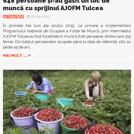
648 persoane şi-au găsit un loc de
muncă cu sprijinul AJOFM Tulcea
10 mai 2019
ACTUALITATE
În primele trei luni ale anului 2019, ca urmare a implementării
Programului Naţional de Ocupare a Forţei de Muncă, prin intermediul
AJOFM Tulcea au fost încadrate în muncă 648 persoane, dintre care 319
femei. Din totalul persoanelor ocupate până la data de referință, 162 au
peste 45 de ani,...
MAI MULT ...