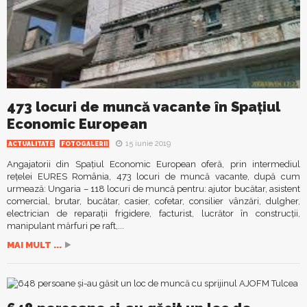
473 locuri de muncă vacante în Spaţiul
Economic European
15 iunie 2019
ACTUALITATE
FOTOGALERII
Angajatorii din Spaţiul Economic European oferă, prin intermediul
reţelei EURES România, 473 locuri de muncă vacante, după cum
urmează: Ungaria – 118 locuri de muncă pentru: ajutor bucătar, asistent
comercial, brutar, bucătar, casier, cofetar, consilier vânzări, dulgher,
electrician de reparaţii frigidere, facturist, lucrător în construcţii,
manipulant mărfuri pe raft,...
MAI MULT ...