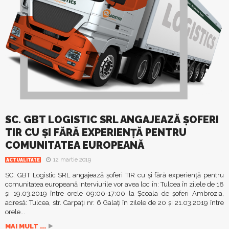
SC. GBT LOGISTIC SRL ANGAJEAZĂ ŞOFERI
TIR CU ŞI FĂRĂ EXPERIENŢĂ PENTRU
COMUNITATEA EUROPEANĂ
12 martie 2019
ACTUALITATE
SC. GBT Logistic SRL angajează şoferi TIR cu şi fără experienţă pentru
comunitatea europeană Interviurile vor avea loc în: Tulcea în zilele de 18
şi 19.03.2019 între orele 09:00-17:00 la Şcoala de şoferi Ambrozia,
adresă: Tulcea, str. Carpaţi nr. 6 Galaţi în zilele de 20 şi 21.03.2019 între
orele...
MAI MULT ...