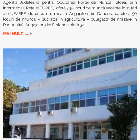
Agenţia Judeţeană pentru Ocuparea Forţei de Muncă Tulcea, prin
intermediul Reţelei EURES, oferă 795 locuri de muncă vacante în 11 ţări
ale UE/SEE, după cum urmează: Angajatori din Danemarca oferă 50
locuri de muncă – (lucrător în agricultură – culegător de mazăre în
Portugalia); Angajatori din Finlanda oferă 34...
MAI MULT ...