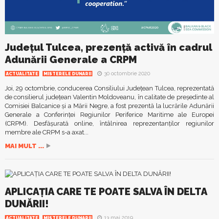
Județul Tulcea, prezență activă în cadrul
Adunării Generale a CRPM
30 octombrie 2020
ACTUALITATE
MISTERELE DUNARII
Joi, 29 octombrie, conducerea Consiliului Județean Tulcea, reprezentată
de consilierul județean Valentin Moldoveanu, în calitate de președinte al
Comisiei Balcanice și a Mării Negre, a fost prezentă la lucrările Adunării
Generale a Conferinței Regiunilor Periferice Maritime ale Europei
(CRPM). Desfășurată online, întâlnirea reprezentanților regiunilor
membre ale CRPM s-a axat...
MAI MULT ...
APLICAȚIA CARE TE POATE SALVA ÎN DELTA
DUNĂRII!
13 mai 2019
ACTUALITATE
MISTERELE DUNARII