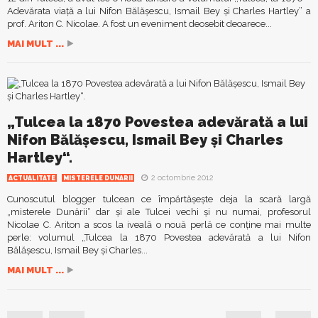
Adevărata viaţă a lui Nifon Bălăşescu, Ismail Bey şi Charles Hartley” a
prof. Ariton C. Nicolae. A fost un eveniment deosebit deoarece...
MAI MULT ...
„Tulcea la 1870 Povestea adevărată a lui
Nifon Bălășescu, Ismail Bey și Charles
Hartley“.
2 octombrie 2012
ACTUALITATE
MISTERELE DUNARII
Cunoscutul blogger tulcean ce împărtăşeşte deja la scară largă
„misterele Dunării“ dar şi ale Tulcei vechi şi nu numai, profesorul
Nicolae C. Ariton a scos la iveală o nouă perlă ce conţine mai multe
perle: volumul „Tulcea la 1870 Povestea adevărată a lui Nifon
Bălășescu, Ismail Bey și Charles...
MAI MULT ...