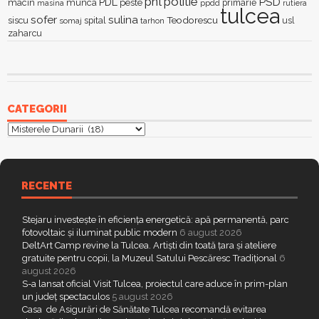
pnl
politie
PSD
PDL
macin
munca
peste
primarie
ppdd
masina
rutiera
tulcea
sofer
sulina
Teodorescu
siscu
spital
somaj
tarhon
usl
zaharcu
CATEGORII
Categorii
RECENTE
Stejaru investește în eficiența energetică: apă permanentă, parc
fotovoltaic și iluminat public modern
6 august 2026
DeltArt Camp revine la Tulcea. Artiști din toată țara și ateliere
gratuite pentru copii, la Muzeul Satului Pescăresc Tradițional
6
august 2026
S-a lansat oficial Visit Tulcea, proiectul care aduce în prim-plan
un județ spectaculos
5 august 2026
Casa de Asigurări de Sănătate Tulcea recomandă evitarea