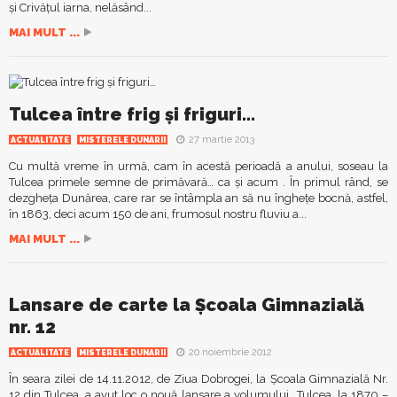
și Crivățul iarna, nelăsând...
MAI MULT ...
Tulcea între frig și friguri…
27 martie 2013
ACTUALITATE
MISTERELE DUNARII
Cu multă vreme în urmă, cam în acestă perioadă a anului, soseau la
Tulcea primele semne de primăvară… ca și acum . În primul rând, se
dezgheța Dunărea, care rar se întâmpla an să nu înghețe bocnă, astfel,
în 1863, deci acum 150 de ani, frumosul nostru fluviu a...
MAI MULT ...
Lansare de carte la Şcoala Gimnazială
nr. 12
20 noiembrie 2012
ACTUALITATE
MISTERELE DUNARII
În seara zilei de 14.11.2012, de Ziua Dobrogei, la Şcoala Gimnazială Nr.
12 din Tulcea, a avut loc o nouă lansare a volumului ,,Tulcea, la 1870 –