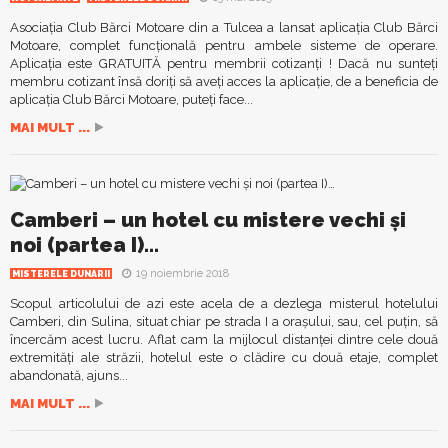
Asociaţia Club Bărci Motoare din a Tulcea a lansat aplicaţia Club Bărci
Motoare, complet funcţională pentru ambele sisteme de operare.
Aplicaţia este GRATUITĂ pentru membrii cotizanţi ! Dacă nu sunteţi
membru cotizant însă doriţi să aveţi acces la aplicaţie, de a beneficia de
aplicaţia Club Bărci Motoare, puteţi face...
MAI MULT ...
Camberi – un hotel cu mistere vechi și
noi (partea I)…
19 noiembrie 2018
MISTERELE DUNARII
Scopul articolului de azi este acela de a dezlega misterul hotelului
Camberi, din Sulina, situat chiar pe strada I a orașului, sau, cel puțin, să
încercăm acest lucru. Aflat cam la mijlocul distanței dintre cele două
extremități ale străzii, hotelul este o clădire cu două etaje, complet
abandonată, ajuns...
MAI MULT ...