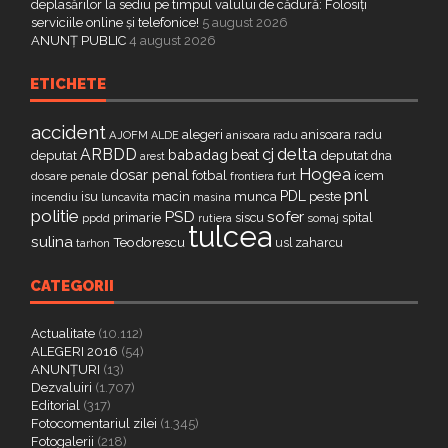
deplasărilor la sediu pe timpul valului de cădură: Folosiți
serviciile online și telefonice!
5 august 2026
ANUNȚ PUBLIC
4 august 2026
ETICHETE
accident
alegeri
anisoara radu
AJOFM
anisoara radu
ALDE
delta
ARBDD
cj
babadag
beat
deputat
deputat
dna
arest
Hogea
dosar penal
fotbal
icem
dosare penale
furt
frontiera
pnl
PDL
isu
macin
munca
peste
incendiu
luncavita
masina
politie
PSD
sofer
primarie
siscu
spital
ppdd
somaj
rutiera
tulcea
sulina
Teodorescu
zaharcu
tarhon
usl
CATEGORII
Actualitate
(10.112)
ALEGERI 2016
(54)
ANUNȚURI
(13)
Dezvaluiri
(1.707)
Editorial
(317)
Fotocomentariul zilei
(1.345)
Fotogalerii
(218)