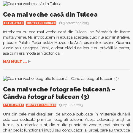
Cea mai veche casă din Tulcea
3 octombrie 2013
ACTUALITATE
MISTERELE DUNARII
Întrebarea cu cea mai veche casă din Tulcea, ne frământă de foarte
multă vreme. Nu introducem în ecuația acesteia, clădirile adminstrative,
precum Palatul Pașei, astăzi Muzeul de Artă, bisericile creștine, Geamia
Azzizi sau sinagoga Coral, ci doar clădiri de locuit cu prăvălii la parter,
așa cum era moda arhitectonică...
MAI MULT ...
Cea mai veche fotografie tulceană –
Cândva fotograf tulcean (3)
27 iunie 2013
ACTUALITATE
MISTERELE DUNARII
Una din cele mai dragi serii de articole publicate în misterele dunării
este cea dedicată primilor fotografi tulceni. Acești adevărați artiști ai
luminii și umbrelor sunt, din multe puncte de vedere, mai interesanți
chiar decât funcționari inutili sau conducători ai urbei, care au trecut ca