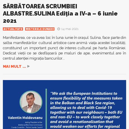
SĂRBĂTOAREA SCRUMBIEI
ALBASTRE.SULINA Ediția a IV-a – 6 iunie
2021
14 mai 2021
ACTUALITATE
MISTERELE DUNARII
Manifestarea, ce va avea loc în luna iunie în orașul Sulina, face parte din
salba manifestărilor cultural artistice care animă viața acestei localități,
constituind un important punct de interes cultural pe harta României.
Dedicat vieții ce se desfășoară pe maluri de ape, evenimentul are în
centrul atenției migrația bancurilor...
MAI MULT ...