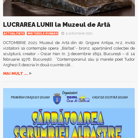
LUCRAREA LUNII la Muzeul de Artă
5 octombrie 2021
ACTUALITATE
MISTERELE DUNARII
OCTOMBRIE 2021. Muzeul de Artă din str. Grigore Antipa, nr.2, invită
vizitatorii să contemple opera „Bărbat”- bronz, aparținând colecției de
sculptură, creator – Oscar Han (n. 3 decembrie 1891, București – d. 14
februarie 1976, București). ”Contemporanul său și marele poet Tudor
Arghezi îl descria în două cuvinte cât...
MAI MULT ...