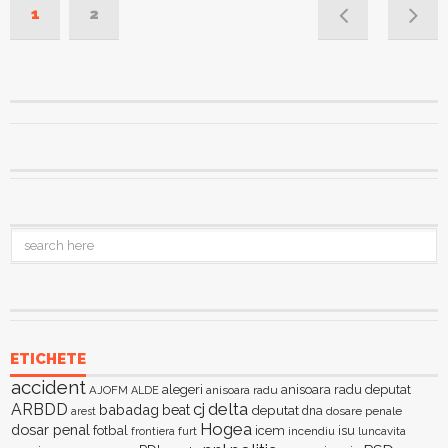
1
2
ETICHETE
accident
alegeri
anisoara radu deputat
AJOFM
anisoara radu
ALDE
delta
ARBDD
cj
babadag
beat
deputat
dna
dosare penale
arest
Hogea
dosar penal
fotbal
icem
isu
furt
incendiu
luncavita
frontiera