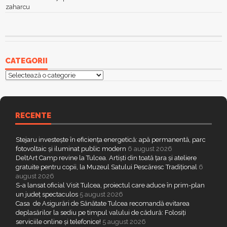
zaharcu
CATEGORII
Categorii
RECENTE
Stejaru investește în eficiența energetică: apă permanentă, parc
fotovoltaic și iluminat public modern
6 august 2026
DeltArt Camp revine la Tulcea. Artiști din toată țara și ateliere
gratuite pentru copii, la Muzeul Satului Pescăresc Tradițional
6
august 2026
S-a lansat oficial Visit Tulcea, proiectul care aduce în prim-plan
un județ spectaculos
5 august 2026
Casa de Asigurări de Sănătate Tulcea recomandă evitarea
deplasărilor la sediu pe timpul valului de cădură: Folosiți
serviciile online și telefonice!
5 august 2026