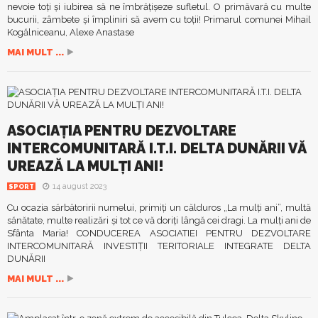
nevoie toţi şi iubirea să ne îmbrăţişeze sufletul. O primăvară cu multe
bucurii, zâmbete şi împliniri să avem cu toţii! Primarul comunei Mihail
Kogălniceanu, Alexe Anastase
MAI MULT ...
ASOCIAȚIA PENTRU DEZVOLTARE
INTERCOMUNITARĂ I.T.I. DELTA DUNĂRII VĂ
UREAZĂ LA MULȚI ANI!
14 august 2023
SPORT
Cu ocazia sărbătoririi numelui, primiţi un călduros „La mulţi ani”, multă
sănătate, multe realizări şi tot ce vă doriţi lângă cei dragi. La mulţi ani de
Sfânta Maria! CONDUCEREA ASOCIATIEI PENTRU DEZVOLTARE
INTERCOMUNITARĂ INVESTIȚII TERITORIALE INTEGRATE DELTA
DUNĂRII
MAI MULT ...