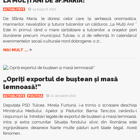
LA MULȚI ANI DE SF.MARIA!
14 august 2021
ACTUALITATE
De Sfânta Maria, le doresc celor care îşi serbează onomastica,
marinarilor, navaliștilor şi tuturor tulcenilor un călduros „La Mulţi Ani! “
Este în primul rând o mare sărbătoare a tulcenilor, a orașelor port
dunărene precum municipiul Tulcea, o zi de referință în calendarul
evenimentelor social-culturale nord dobrogene, o zi...
MAI MULT ...
„Opriţi exportul de buştean şi masă
lemnoasă!”
21 ianuarie 2021
ACTUALITATE
POLITICA
Deputata PSD Tulcea, Mirela Furtună, i-a trimis o scrisoare deschisa
Ministrului Mediului, Apelor şi Pădurilor, Barna Tanczos, cerându-i
răspunsuri la întrebări legate de exportul de buştean şi masă lemnoasă,
intra şi extra comunitar Situația fondului silvic din România este
ingrijorâtoare, deoarece foarte multe păduri sunt tăiate ilegal. Acest
fenomen...