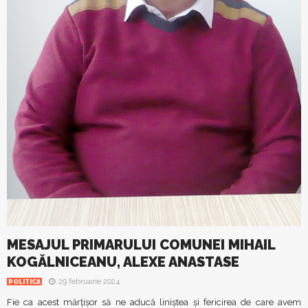
MESAJUL PRIMARULUI COMUNEI MIHAIL
KOGĂLNICEANU, ALEXE ANASTASE
29 februarie 2024
POLITICA
Fie ca acest mărţişor să ne aducă liniştea şi fericirea de care avem