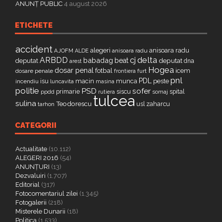
ANUNȚ PUBLIC
4 august 2026
ETICHETE
accident
alegeri
anisoara radu
AJOFM
anisoara radu
ALDE
delta
ARBDD
cj
babadag
beat
deputat
deputat
dna
arest
Hogea
dosar penal
fotbal
icem
dosare penale
furt
frontiera
pnl
PDL
isu
macin
munca
peste
incendiu
luncavita
masina
politie
PSD
sofer
primarie
siscu
spital
ppdd
somaj
rutiera
tulcea
sulina
Teodorescu
zaharcu
tarhon
usl
CATEGORII
Actualitate
(10.112)
ALEGERI 2016
(54)
ANUNȚURI
(13)
Dezvaluiri
(1.707)
Editorial
(317)
Fotocomentariul zilei
(1.345)
Fotogalerii
(218)
Misterele Dunarii
(18)
Politica
(1.533)