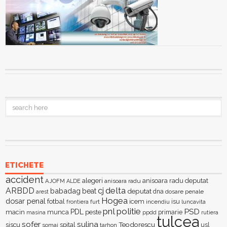
ETICHETE
accident
alegeri
anisoara radu deputat
AJOFM
anisoara radu
ALDE
delta
ARBDD
cj
babadag
beat
deputat
dna
dosare penale
arest
Hogea
dosar penal
fotbal
icem
isu
furt
incendiu
luncavita
frontiera
pnl
politie
PSD
PDL
macin
munca
peste
primarie
ppdd
masina
rutiera
tulcea
sofer
sulina
Teodorescu
siscu
spital
somaj
tarhon
usl