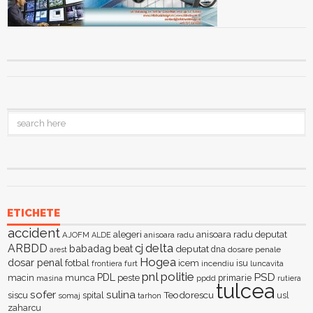
ETICHETE
accident
alegeri
anisoara radu deputat
AJOFM
anisoara radu
ALDE
delta
ARBDD
cj
babadag
beat
deputat
dna
dosare penale
arest
Hogea
dosar penal
fotbal
icem
isu
furt
incendiu
luncavita
frontiera
pnl
politie
PSD
PDL
macin
munca
peste
primarie
ppdd
masina
rutiera
tulcea
sofer
sulina
Teodorescu
siscu
spital
somaj
tarhon
usl
zaharcu