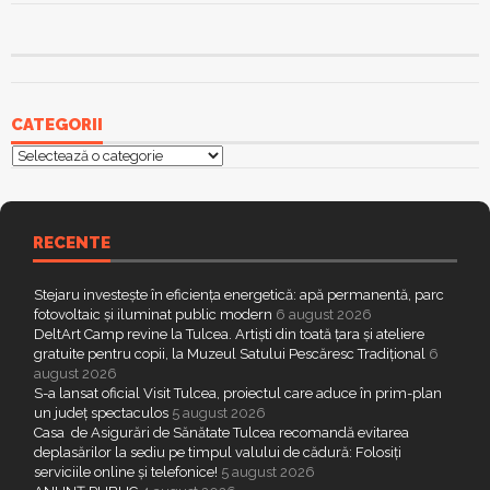
CATEGORII
Categorii
RECENTE
Stejaru investește în eficiența energetică: apă permanentă, parc
fotovoltaic și iluminat public modern
6 august 2026
DeltArt Camp revine la Tulcea. Artiști din toată țara și ateliere
gratuite pentru copii, la Muzeul Satului Pescăresc Tradițional
6
august 2026
S-a lansat oficial Visit Tulcea, proiectul care aduce în prim-plan
un județ spectaculos
5 august 2026
Casa de Asigurări de Sănătate Tulcea recomandă evitarea
deplasărilor la sediu pe timpul valului de cădură: Folosiți
serviciile online și telefonice!
5 august 2026