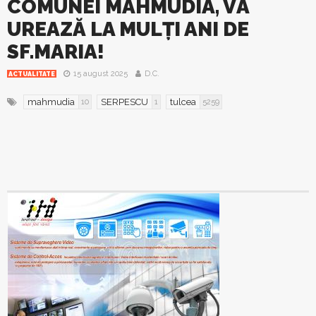
COMUNEI MAHMUDIA, VĂ
UREAZĂ LA MULȚI ANI DE
SF.MARIA!
15 august 2025
D.C.
ACTUALITATE
mahmudia
SERPESCU
tulcea
10
1
5259