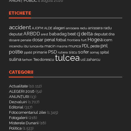
ANUNȚ PUBLIC
4 august 2026
ETICHETE
accident
alegeri
anisoara radu
AJOFM
anisoara radu
ALDE
delta
ARBDD
cj
babadag
beat
deputat
deputat
dna
arest
Hogea
dosar penal
fotbal
icem
dosare penale
furt
frontiera
pnl
PDL
isu
macin
munca
peste
incendiu
luncavita
masina
politie
PSD
sofer
primarie
siscu
spital
ppdd
somaj
rutiera
tulcea
sulina
Teodorescu
zaharcu
tarhon
usl
CATEGORII
Actualitate
(10.112)
ALEGERI 2016
(54)
ANUNȚURI
(13)
Dezvaluiri
(1.707)
Editorial
(317)
Fotocomentariul zilei
(1.345)
Fotogalerii
(218)
Misterele Dunarii
(18)
Politica
(1.533)