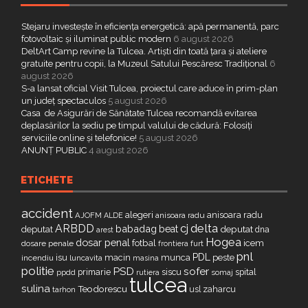
Stejaru investește în eficiența energetică: apă permanentă, parc
fotovoltaic și iluminat public modern
6 august 2026
DeltArt Camp revine la Tulcea. Artiști din toată țara și ateliere
gratuite pentru copii, la Muzeul Satului Pescăresc Tradițional
6
august 2026
S-a lansat oficial Visit Tulcea, proiectul care aduce în prim-plan
un județ spectaculos
5 august 2026
Casa de Asigurări de Sănătate Tulcea recomandă evitarea
deplasărilor la sediu pe timpul valului de cădură: Folosiți
serviciile online și telefonice!
5 august 2026
ANUNȚ PUBLIC
4 august 2026
ETICHETE
accident
alegeri
anisoara radu
AJOFM
anisoara radu
ALDE
delta
ARBDD
cj
babadag
beat
deputat
deputat
dna
arest
Hogea
dosar penal
fotbal
icem
dosare penale
furt
frontiera
pnl
PDL
isu
macin
munca
peste
incendiu
luncavita
masina
politie
PSD
sofer
primarie
siscu
spital
ppdd
somaj
rutiera
tulcea
sulina
Teodorescu
zaharcu
tarhon
usl