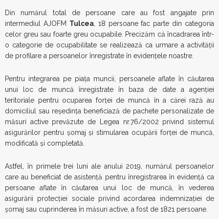
Din numărul total de persoane care au fost angajate prin
intermediul AJOFM
Tulcea
, 18 persoane fac parte din categoria
celor greu sau foarte greu ocupabile. Precizăm că încadrarea într-
o categorie de ocupabilitate se realizează ca urmare a activităţii
de profilare a persoanelor înregistrate în evidenţele noastre.
Pentru integrarea pe piaţa muncii, persoanele aflate în căutarea
unui loc de muncă înregistrate în baza de date a agenţiei
teritoriale pentru ocuparea forţei de muncă în a cărei rază au
domiciliul sau reşedinţa beneficiază de pachete personalizate de
măsuri active prevăzute de Legea nr.76/2002 privind sistemul
asigurărilor pentru şomaj şi stimularea ocupării forţei de muncă,
modificată şi completată.
Astfel, în primele trei luni ale anului 2019, numărul persoanelor
care au beneficiat de asistenţă pentru înregistrarea în evidenţă ca
persoane aflate în căutarea unui loc de muncă, în vederea
asigurării protecţiei sociale privind acordarea indemnizaţiei de
şomaj sau cuprinderea în măsuri active, a fost de 1821 persoane.