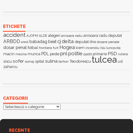
ETICHETE
accident
alegeri
anisoara radu deputat
AJOFM
anisoara radu
ALDE
delta
ARBDD
cj
babadag
beat
deputat
dna
dosare penale
arest
Hogea
dosar penal
fotbal
icem
isu
furt
incendiu
luncavita
frontiera
pnl
politie
PSD
PDL
macin
munca
peste
primarie
ppdd
masina
rutiera
tulcea
sofer
sulina
Teodorescu
siscu
spital
somaj
tarhon
usl
zaharcu
CATEGORII
Categorii
RECENTE