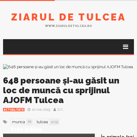
ZIARUL DE TULCEA
WWW.ZIARULDETULCEA.RO
648 persoane şi-au găsit un
loc de muncă cu sprijinul
AJOFM Tulcea
10 mai 2019
D.C.
ACTUALITATE
munca
tulcea
66
5259
foto arhiva