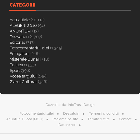
CATEGORII
Actualitate
(10.112)
ALEGERI 2016
(54)
ANUNȚURI
(13)
Dezvaluiri
(1.707)
Editorial
(317)
Fotocomentariul zilei
(1.345)
Fotogalerii
(218)
Misterele Dunarii
(18)
Politica
(1.533)
Sport
(356)
Vocea targului
(145)
Ziarul Cultural
(326)
Dezvoltat de:
InfoTrust-Design
Fotocomentariul zilei
Dezvaluiri
Termeni si conditii
Anunturi Tulcea (NOU)
Reclama pe site
Trimite o stire
Contact
Despre noi