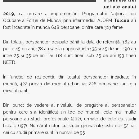
În primele trei
luni ale anului
2019,
ca urmare a implementării Programului Naţional de
Ocupare a Forţei de Muncă, prin intermediul AJOFM
Tulcea
au
fost încadrate în muncă 648 persoane, dintre care 319 femei.
Din totalul persoanelor ocupate până la data de referință, 162 au
peste 45 de ani, 178 au vârsta cuprinsă între 35 și 45 de ani, 190 au
între 25 și 35 de ani, iar 118 sunt tineri sub 25 de ani (93 tineri
NEET).
În funcţie de rezidenţă, din totalul persoanelor încadrate în
muncă, 422 provin din mediul urban, iar 226 persoane sunt din
mediul rural.
Din punct de vedere al nivelului de pregătire al persoanelor
pentru care s-a identificat un loc de muncă, cele mai multe
persoane au studii profesionale (202), urmate de cele cu studii
liceale (197). Numărul celor cu studii gimnaziale este de 152, iar
cei cu studii primare sunt în număr de 95.