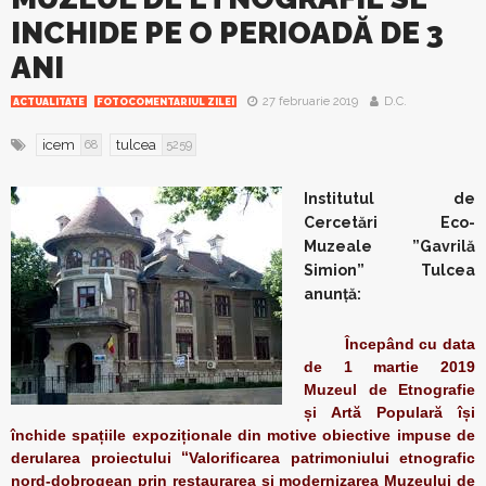
INCHIDE PE O PERIOADĂ DE 3
ANI
27 februarie 2019
D.C.
ACTUALITATE
FOTOCOMENTARIUL ZILEI
icem
tulcea
68
5259
Institutul de
Cercetări Eco-
Muzeale ”Gavrilă
Simion” Tulcea
anunță:
Începând cu data
de 1 martie 2019
Muzeul de Etnografie
și Artă Populară își
închide spațiile expoziționale din motive obiective impuse de
derularea proiectului
“
Valorificarea patrimoniului etnografic
nord-dobrogean prin restaurarea și modernizarea Muzeului de