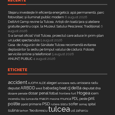
RECENTE
Stejaru investește în eficiența energetică: apă permanentă, parc
fotovoltaic și iluminat public modern
6 august 2026
DeltArt Camp revine la Tulcea. Artiști din toată țara și ateliere
gratuite pentru copii, la Muzeul Satului Pescăresc Tradițional
6
august 2026
S-a lansat oficial Visit Tulcea, proiectul care aduce în prim-plan
un județ spectaculos
5 august 2026
Casa de Asigurări de Sănătate Tulcea recomandă evitarea
deplasărilor la sediu pe timpul valului de cădură: Folosiți
serviciile online și telefonice!
5 august 2026
ANUNȚ PUBLIC
4 august 2026
ETICHETE
accident
alegeri
anisoara radu
AJOFM
anisoara radu
ALDE
delta
ARBDD
cj
babadag
beat
deputat
deputat
dna
arest
Hogea
dosar penal
fotbal
icem
dosare penale
furt
frontiera
pnl
PDL
isu
macin
munca
peste
incendiu
luncavita
masina
politie
PSD
sofer
primarie
siscu
spital
ppdd
somaj
rutiera
tulcea
sulina
Teodorescu
zaharcu
tarhon
usl