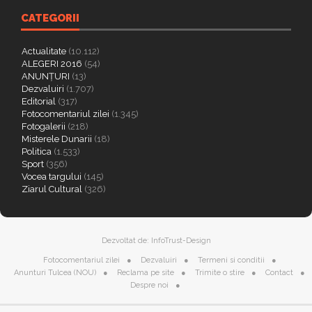
CATEGORII
Actualitate
(10.112)
ALEGERI 2016
(54)
ANUNȚURI
(13)
Dezvaluiri
(1.707)
Editorial
(317)
Fotocomentariul zilei
(1.345)
Fotogalerii
(218)
Misterele Dunarii
(18)
Politica
(1.533)
Sport
(356)
Vocea targului
(145)
Ziarul Cultural
(326)
Dezvoltat de:
InfoTrust-Design
Fotocomentariul zilei
Dezvaluiri
Termeni si conditii
Anunturi Tulcea (NOU)
Reclama pe site
Trimite o stire
Contact
Despre noi