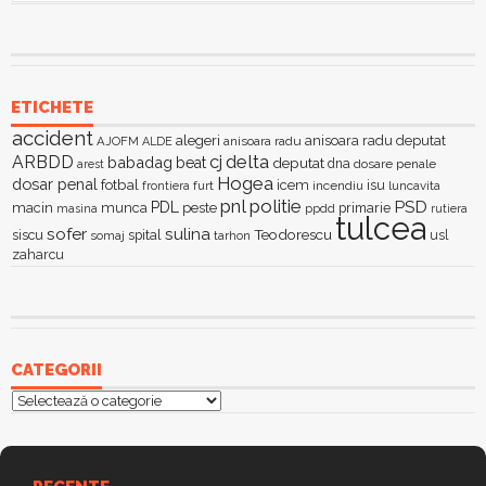
ETICHETE
accident
alegeri
anisoara radu deputat
AJOFM
anisoara radu
ALDE
delta
ARBDD
cj
babadag
beat
deputat
dna
dosare penale
arest
Hogea
dosar penal
fotbal
icem
isu
furt
incendiu
luncavita
frontiera
pnl
politie
PSD
PDL
macin
munca
peste
primarie
ppdd
masina
rutiera
tulcea
sofer
sulina
Teodorescu
siscu
spital
somaj
tarhon
usl
zaharcu
CATEGORII
Categorii