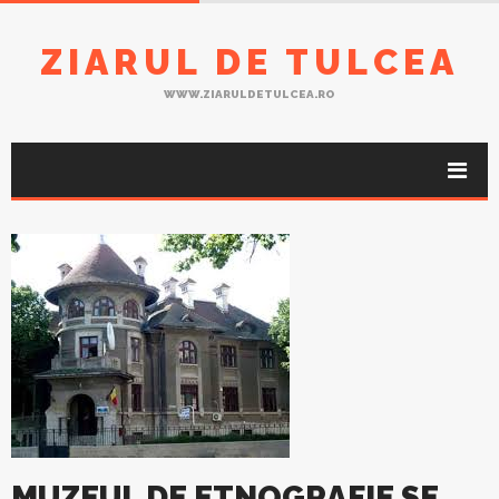
ZIARUL DE TULCEA
WWW.ZIARULDETULCEA.RO
MUZEUL DE ETNOGRAFIE SE