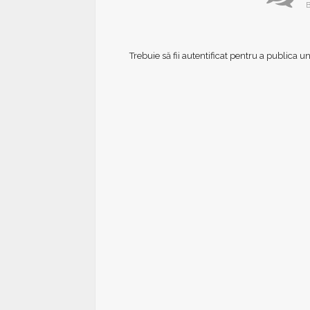
B
Trebuie să fii
autentificat
pentru a publica u