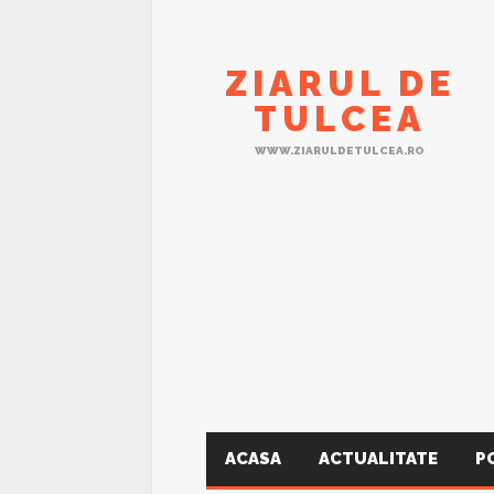
ZIARUL DE
TULCEA
WWW.ZIARULDETULCEA.RO
ACASA
ACTUALITATE
P