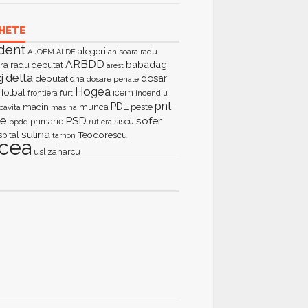
HETE
dent
alegeri
AJOFM
anisoara radu
ALDE
ARBDD
babadag
ra radu deputat
arest
delta
j
dosar
deputat
dna
dosare penale
Hogea
fotbal
icem
furt
incendiu
frontiera
pnl
PDL
macin
munca
peste
cavita
masina
ie
PSD
sofer
primarie
siscu
ppdd
rutiera
sulina
Teodorescu
spital
tarhon
lcea
zaharcu
usl