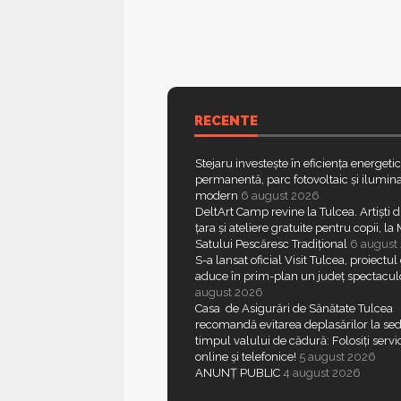
RECENTE
Stejaru investește în eficiența energeti
permanentă, parc fotovoltaic și ilumina
modern
6 august 2026
DeltArt Camp revine la Tulcea. Artiști d
țara și ateliere gratuite pentru copii, l
Satului Pescăresc Tradițional
6 august
S-a lansat oficial Visit Tulcea, proiectul
aduce în prim-plan un județ spectacul
august 2026
Casa de Asigurări de Sănătate Tulcea
recomandă evitarea deplasărilor la sed
timpul valului de cădură: Folosiți servic
online și telefonice!
5 august 2026
ANUNȚ PUBLIC
4 august 2026