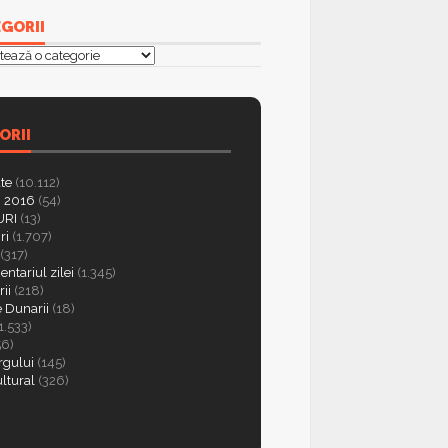
GORII
orii
ORII
ate
(10.112)
 2016
(54)
RI
(13)
ri
(1.707)
(317)
ntariul zilei
(1.345)
ii
(218)
e Dunarii
(18)
1.533)
56)
rgului
(145)
ultural
(326)