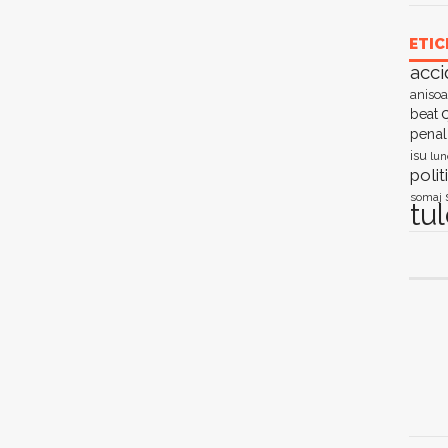
ETIC
acci
anisoa
c
beat
penal
isu
lun
polit
somaj
tu