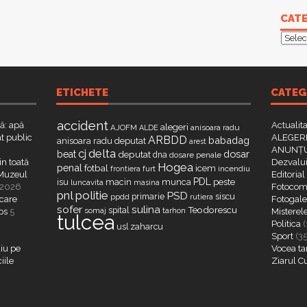
CATE
Categ
ETICHETE
CATEG
accident
că: apă
Actualit
alegeri
AJOFM
anisoara radu
ALDE
t public
ALEGERI
ARBDD
babadag
anisoara radu deputat
arest
ANUNȚU
delta
cj
dosar
beat
deputat
dna
dosare penale
in toată
Dezvalui
Hogea
penal
fotbal
icem
furt
incendiu
frontiera
a Muzeul
Editorial
PDL
isu
macin
munca
peste
luncavita
masina
 2026
Fotocome
pnl
politie
PSD
primarie
siscu
ppdd
rutiera
 care
Fotogaler
sofer
sulina
Teodorescu
spital
somaj
tarhon
os
5
Misterel
tulcea
Politica
(
zaharcu
usl
Sport
(3
iu pe
Vocea ta
iile
Ziarul C