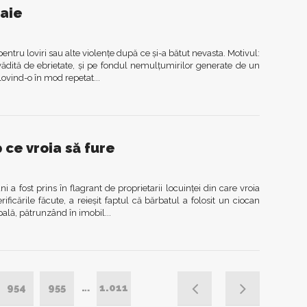
taie
ntru loviri sau alte violenţe după ce şi-a bătut nevasta. Motivul:
 vădită de ebrietate, şi pe fondul nemulţumirilor generate de un
lovind-o în mod repetat...
p ce vroia să fure
ni a fost prins în flagrant de proprietarii locuinţei din care vroia
ficările făcute, a reieşit faptul că bărbatul a folosit un ciocan
ală, pătrunzând în imobil...
954
955
…
1.011