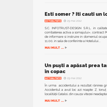
Esti somer ? Iti cauti un 
29 mai 2012
ACTUALITATE
S.C. INFOTRUST-DESIGN S.R.L. in calitat
combaterea activa a somajului», contract 
de informare si instruire in domeniul ocupa
11.00, in sala de conferinte a Hotelului...
MAI MULT ...
Un puşti a apăsat prea ta
în copac
29 mai 2012
ACTUALITATE
În urma accidentului a rezultat rănirea g
Accidentul a avut loc azi noapte: Z. Ionu
localităţii Cataloi, din cauza vitezei neadapta
MAI MULT ...