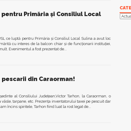
CATE
 pentru Primăria și Consiliul Local
Categ
SL ce luptă pentru Primăria și Consiliul Local Sulina a avut loc
mărită cu interes de la balcon chiar și de funcționarii instituției,
lt. Evenimentul a fost prezentat de...
e pescarii din Caraorman!
ședinte al Consiliului Județean,Victor Tarhon, la Caraorman, o
 vâsle, tarpane, etc. Prezența inventatorului taxei pe pescuit dar
am încins spiritele, Tarhon fiind luat la rost legat de...