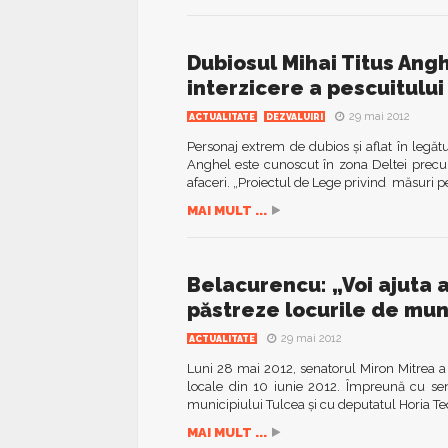
Dubiosul Mihai Titus Angh
interzicere a pescuitului 
29 mai 2012
ACTUALITATE
DEZVALUIRI
Personaj extrem de dubios și aflat în legătur
Anghel este cunoscut în zona Deltei prec
afaceri. „Proiectul de Lege privind măsuri pen
MAI MULT ...
Belacurencu: „Voi ajuta a
păstreze locurile de mu
29 mai 2012
ACTUALITATE
Luni 28 mai 2012, senatorul Miron Mitrea a v
locale din 10 iunie 2012. Împreună cu sen
municipiului Tulcea și cu deputatul Horia Te
MAI MULT ...