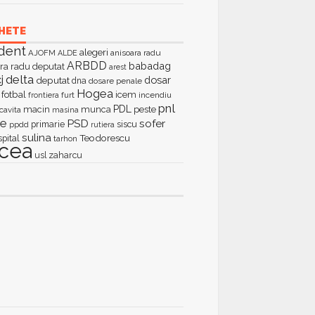
HETE
dent
alegeri
AJOFM
anisoara radu
ALDE
ARBDD
babadag
ra radu deputat
arest
delta
j
dosar
deputat
dna
dosare penale
Hogea
fotbal
icem
furt
incendiu
frontiera
pnl
PDL
macin
munca
peste
cavita
masina
ie
PSD
sofer
primarie
siscu
ppdd
rutiera
sulina
Teodorescu
spital
tarhon
lcea
zaharcu
usl