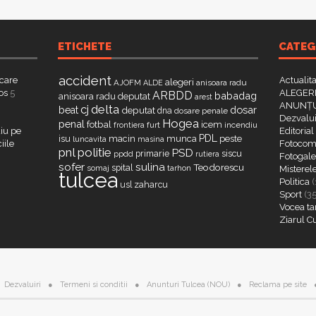
ETICHETE
CATEG
accident
 care
Actualit
alegeri
AJOFM
anisoara radu
ALDE
os
5
ALEGERI
ARBDD
babadag
anisoara radu deputat
arest
ANUNȚU
delta
cj
dosar
beat
deputat
dna
dosare penale
Dezvalui
Hogea
penal
fotbal
icem
furt
incendiu
frontiera
iu pe
Editorial
PDL
isu
macin
munca
peste
luncavita
masina
iile
Fotocome
pnl
politie
PSD
primarie
siscu
ppdd
rutiera
Fotogaler
sofer
sulina
Teodorescu
spital
somaj
tarhon
Misterel
tulcea
Politica
(
zaharcu
usl
Sport
(3
Vocea ta
Ziarul C
Dezvaluiri
Termeni si conditii
Anunturi Tulcea (NOU)
Reclama pe site