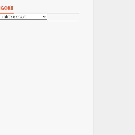
GORII
orii