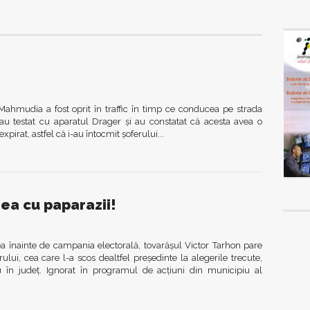
 Mahmudia a fost oprit în traffic în timp ce conducea pe strada
 l-au testat cu aparatul Drager şi au constatat că acesta avea o
irat, astfel că i-au întocmit şoferului...
ea cu paparazii!
a înainte de campania electorală, tovarășul Victor Tarhon pare
lui, cea care l-a scos dealtfel președinte la alegerile trecute,
 în județ. Ignorat în programul de acțiuni din municipiu al