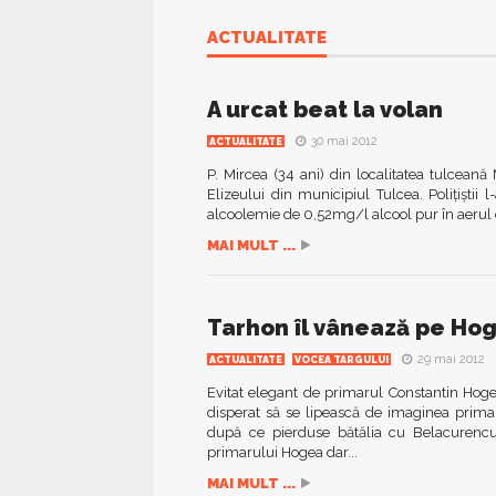
ACTUALITATE
A urcat beat la volan
30 mai 2012
ACTUALITATE
P. Mircea (34 ani) din localitatea tulceană
Elizeului din municipiul Tulcea. Poliţiştii
alcoolemie de 0,52mg/l alcool pur în aerul exp
MAI MULT ...
Tarhon îl vânează pe Hog
29 mai 2012
ACTUALITATE
VOCEA TARGULUI
Evitat elegant de primarul Constantin Hoge
disperat să se lipească de imaginea primaru
după ce pierduse bătălia cu Belacurencu
primarului Hogea dar...
MAI MULT ...