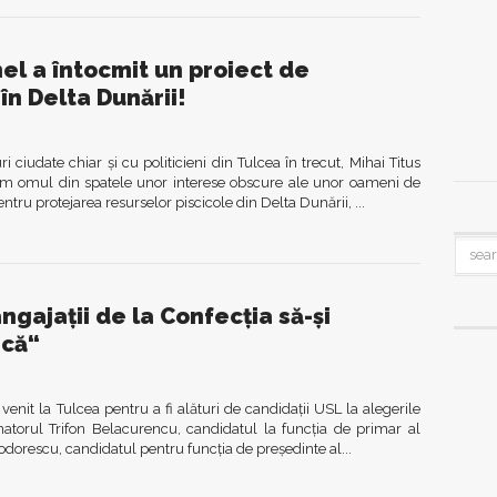
el a întocmit un proiect de
în Delta Dunării!
i ciudate chiar și cu politicieni din Tulcea în trecut, Mihai Titus
um omul din spatele unor interese obscure ale unor oameni de
tru protejarea resurselor piscicole din Delta Dunării, ...
ngajații de la Confecția să-și
ncă“
enit la Tulcea pentru a fi alături de candidații USL la alegerile
atorul Trifon Belacurencu, candidatul la funcția de primar al
odorescu, candidatul pentru funcția de președinte al...