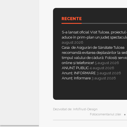
RECENTE
S-a lansat oficial Visit Tulcea, proiectul
aduce în prim-plan un județ spectacul
august 2026
Casa de Asigurări de Sănătate Tulcea
recomandă evitarea deplasărilor la sed
timpul valului de cădură: Folosiți servic
online și telefonice!
5 august 2026
ANUNȚ PUBLIC
4 august 2026
Anunț: INFORMARE
3 august 2026
Anunț: Informare
3 august 2026
Dezvoltat de:
InfoTrust-Design
Fotocomentariul zilei