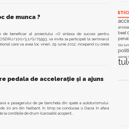
ETIC
loc de munca ?
acci
anisoa
c
beat
e de beneficiar al proiectului «O sintaxa de succes pentru
penal
POSDRU/100/5.1/G/75593, va invita sa participati la seminarul
tional care va avea loc vineri, 29 iunie 2012, incepand cu orele
isu
lun
polit
somaj
tu
re pedala de acceleraţie şi a ajuns
ravă a pasagerului de pe bancheta din spate a autoturismului.
ţ de 20 ani din Nalbant, în timp ce conducea o Dacia în afara
te la condiţiile de drum (carosabil acoperit...