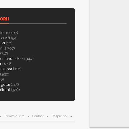
ORII
ate
(10.107)
 2016
(54)
RI
(10)
ri
(1.707)
(317)
ntariul zilei
(1.344)
ii
(218)
e Dunarii
(18)
1.532)
56)
rgului
(145)
ultural
(326)
Trimite o stire
Contact
Despre noi