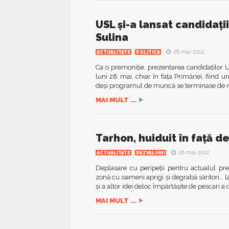
USL și-a lansat candidații
Sulina
28 mai 2012
ACTUALITATE
POLITICA
Ca o premoniție, prezentarea candidaților U
luni 28 mai, chiar în fața Primăriei, fiind ur
deși programul de muncă se terminase de mu
MAI MULT ...
Tarhon, huiduit în față d
28 mai 2012
ACTUALITATE
DEZVALUIRI
Deplasare cu peripeții pentru actualul pre
zonă cu oameni aprigi și degrabă săritori… la
și a altor idei deloc împărtășite de pescari a c
MAI MULT ...