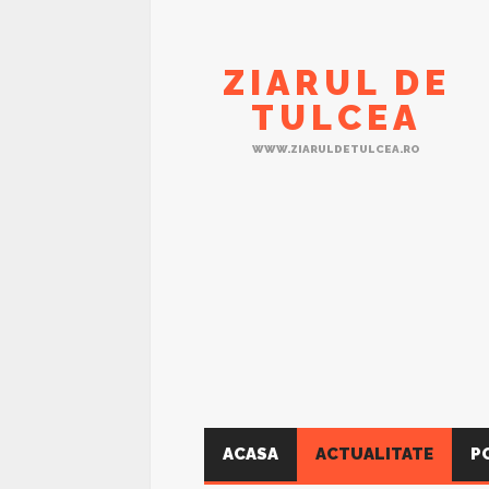
ZIARUL DE
TULCEA
WWW.ZIARULDETULCEA.RO
ACASA
ACTUALITATE
P