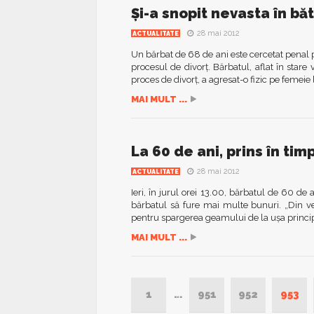
Şi-a snopit nevasta în bă
28 mai 2012
ACTUALITATE
Un bărbat de 68 de ani este cercetat penal pe
procesul de divorţ. Bărbatul, aflat în stare
proces de divorţ, a agresat-o fizic pe femeie 
MAI MULT ...
La 60 de ani, prins în tim
28 mai 2012
ACTUALITATE
Ieri, în jurul orei 13.00, bărbatul de 60 de a
bărbatul să fure mai multe bunuri. „Din veri
pentru spargerea geamului de la uşa princip
MAI MULT ...
1
…
951
952
953