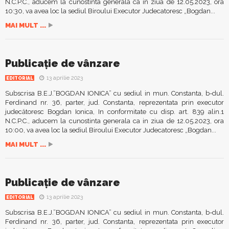
N.C.P.C., aducem la cunostinta generala ca in ziua de 12.05.2023, ora
10:30, va avea loc la sediul Biroului Executor Judecatoresc „Bogdan...
MAI MULT ...
Publicație de vânzare
13 aprilie 2023
EDITORIAL
Subscrisa B.E.J.”BOGDAN IONICA” cu sediul in mun. Constanta, b-dul.
Ferdinand nr. 36, parter, jud. Constanta, reprezentata prin executor
judecătoresc Bogdan Ionica, In conformitate cu disp. art. 839 alin.1
N.C.P.C., aducem la cunostinta generala ca in ziua de 12.05.2023, ora
10:00, va avea loc la sediul Biroului Executor Judecatoresc „Bogdan...
MAI MULT ...
Publicație de vânzare
13 aprilie 2023
EDITORIAL
Subscrisa B.E.J.”BOGDAN IONICA” cu sediul in mun. Constanta, b-dul.
Ferdinand nr. 36, parter, jud. Constanta, reprezentata prin executor