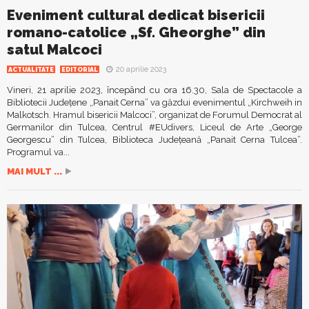
Eveniment cultural dedicat bisericii
romano-catolice „Sf. Gheorghe” din
satul Malcoci
20 aprilie 2023
ACTUALITATE
EDITORIAL
Vineri, 21 aprilie 2023, începând cu ora 16.30, Sala de Spectacole a
Bibliotecii Județene „Panait Cerna” va găzdui evenimentul „Kirchweih in
Malkotsch. Hramul bisericii Malcoci”, organizat de Forumul Democrat al
Germanilor din Tulcea, Centrul #EUdivers, Liceul de Arte „George
Georgescu” din Tulcea, Biblioteca Județeană „Panait Cerna Tulcea”.
Programul va...
MAI MULT ...