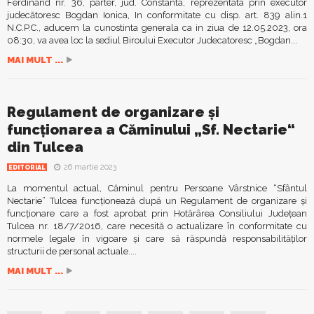
Ferdinand nr. 36, parter, jud. Constanta, reprezentata prin executor
judecătoresc Bogdan Ionica, In conformitate cu disp. art. 839 alin.1
N.C.P.C., aducem la cunostinta generala ca in ziua de 12.05.2023, ora
08:30, va avea loc la sediul Biroului Executor Judecatoresc „Bogdan...
MAI MULT ...
Regulament de organizare și
funcționarea a Căminului „Sf. Nectarie“
din Tulcea
26 martie 2023
EDITORIAL
La momentul actual, Căminul pentru Persoane Vârstnice “Sfântul
Nectarie” Tulcea funcţionează după un Regulament de organizare și
funcționare care a fost aprobat prin Hotărârea Consiliului Judeţean
Tulcea nr. 18/7/2016, care necesită o actualizare în conformitate cu
normele legale în vigoare şi care să răspundă responsabilităţilor
structurii de personal actuale....
MAI MULT ...