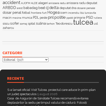
accident
alegeri
anisoara radu deputat
AJOFM
anisoara radu
ALDE
delta
ARBDD
cj
babadag
beat
deputat
dna
dosare penale
arest
Hogea
dosar penal
fotbal
icem
isu
furt
incendiu
luncavita
frontiera
pnl
politie
PSD
PDL
macin
munca
peste
primarie
ppdd
masina
rutiera
tulcea
sofer
sulina
Teodorescu
siscu
spital
somaj
tarhon
usl
zaharcu
CATEGORII
Categorii
RECENTE
S-a lansat oficial Visit Tulcea, proiectul care aduce în prim-plan
un județ spectaculos
5 august 2026
Casa de Asigurări de Sănătate Tulcea recomandă evitarea
deplasărilor la sediu pe timpul valului de cădură: Folosiți