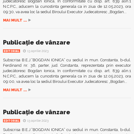
judecătoresc Bogdan Ionica, In conformitate cu disp. art. 839 alin.1
N.C.P.C., aducem la cunostinta generala ca in ziua de 12.05.2023, ora
09:30, va avea loc la sediul Biroului Executor Judecatoresc „Bogdan...
MAI MULT ...
Publicație de vânzare
13 aprilie 2023
EDITORIAL
Subscrisa B.E.J.”BOGDAN IONICA” cu sediul in mun. Constanta, b-dul.
Ferdinand nr. 36, parter, jud. Constanta, reprezentata prin executor
judecătoresc Bogdan Ionica, In conformitate cu disp. art. 839 alin.1
N.C.P.C., aducem la cunostinta generala ca in ziua de 12.05.2023, ora
09:00, va avea loc la sediul Biroului Executor Judecatoresc „Bogdan...
MAI MULT ...
Publicație de vânzare
13 aprilie 2023
EDITORIAL
Subscrisa B.E.J.”BOGDAN IONICA” cu sediul in mun. Constanta, b-dul.