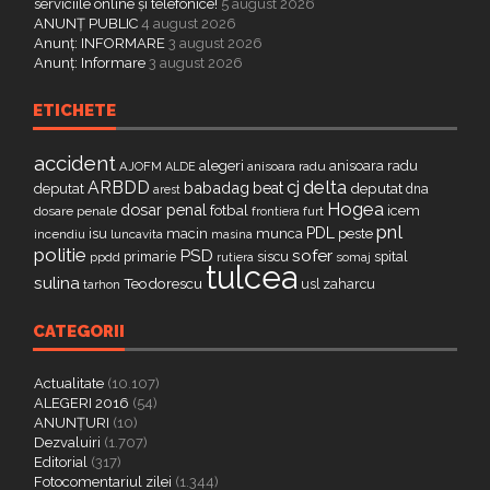
serviciile online și telefonice!
5 august 2026
ANUNȚ PUBLIC
4 august 2026
Anunț: INFORMARE
3 august 2026
Anunț: Informare
3 august 2026
ETICHETE
accident
alegeri
anisoara radu
AJOFM
anisoara radu
ALDE
delta
ARBDD
cj
babadag
beat
deputat
deputat
dna
arest
Hogea
dosar penal
fotbal
icem
dosare penale
furt
frontiera
pnl
PDL
isu
macin
munca
peste
incendiu
luncavita
masina
politie
PSD
sofer
primarie
siscu
spital
ppdd
somaj
rutiera
tulcea
sulina
Teodorescu
zaharcu
tarhon
usl
CATEGORII
Actualitate
(10.107)
ALEGERI 2016
(54)
ANUNȚURI
(10)
Dezvaluiri
(1.707)
Editorial
(317)
Fotocomentariul zilei
(1.344)