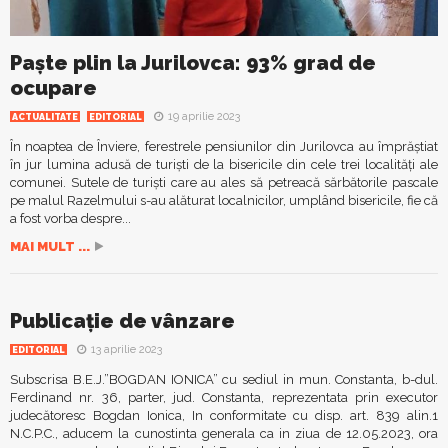
Paște plin la Jurilovca: 93% grad de
ocupare
19 aprilie 2023
ACTUALITATE
EDITORIAL
În noaptea de Înviere, ferestrele pensiunilor din Jurilovca au împrăștiat
în jur lumina adusă de turiști de la bisericile din cele trei localități ale
comunei. Sutele de turiști care au ales să petreacă sărbătorile pascale
pe malul Razelmului s-au alăturat localnicilor, umplând bisericile, fie că
a fost vorba despre...
MAI MULT ...
Publicație de vânzare
13 aprilie 2023
EDITORIAL
Subscrisa B.E.J.”BOGDAN IONICA” cu sediul in mun. Constanta, b-dul.
Ferdinand nr. 36, parter, jud. Constanta, reprezentata prin executor
judecătoresc Bogdan Ionica, In conformitate cu disp. art. 839 alin.1
N.C.P.C., aducem la cunostinta generala ca in ziua de 12.05.2023, ora