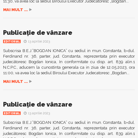
11:30, va avea loc la sediul Biroului Executor Judecatoresc „Bogdan...
MAI MULT ...
Publicație de vânzare
13 aprilie 2023
EDITORIAL
Subscrisa B.E.J.”BOGDAN IONICA” cu sediul in mun. Constanta, b-dul.
Ferdinand nr. 36, parter, jud. Constanta, reprezentata prin executor
judecătoresc Bogdan Ionica, In conformitate cu disp. art. 839 alin.1
N.C.P.C., aducem la cunostinta generala ca in ziua de 12.05.2023, ora
11:00, va avea loc la sediul Biroului Executor Judecatoresc „Bogdan...
MAI MULT ...
Publicație de vânzare
13 aprilie 2023
EDITORIAL
Subscrisa B.E.J.”BOGDAN IONICA” cu sediul in mun. Constanta, b-dul.
Ferdinand nr. 36, parter, jud. Constanta, reprezentata prin executor
judecătoresc Bogdan Ionica, In conformitate cu disp. art. 839 alin.1