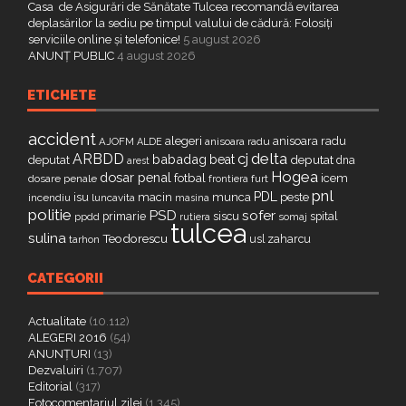
Casa de Asigurări de Sănătate Tulcea recomandă evitarea
deplasărilor la sediu pe timpul valului de cădură: Folosiți
serviciile online și telefonice!
5 august 2026
ANUNȚ PUBLIC
4 august 2026
ETICHETE
accident
alegeri
anisoara radu
AJOFM
anisoara radu
ALDE
delta
ARBDD
cj
babadag
beat
deputat
deputat
dna
arest
Hogea
dosar penal
fotbal
icem
dosare penale
furt
frontiera
pnl
PDL
isu
macin
munca
peste
incendiu
luncavita
masina
politie
PSD
sofer
primarie
siscu
spital
ppdd
somaj
rutiera
tulcea
sulina
Teodorescu
zaharcu
tarhon
usl
CATEGORII
Actualitate
(10.112)
ALEGERI 2016
(54)
ANUNȚURI
(13)
Dezvaluiri
(1.707)
Editorial
(317)
Fotocomentariul zilei
(1.345)