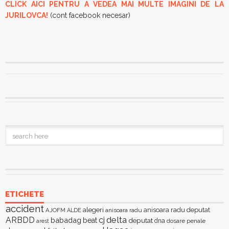
CLICK AICI PENTRU A VEDEA MAI MULTE IMAGINI DE LA
JURILOVCA!
(cont facebook necesar)
ETICHETE
accident
alegeri
anisoara radu deputat
AJOFM
anisoara radu
ALDE
delta
ARBDD
cj
babadag
beat
deputat
dna
dosare penale
arest