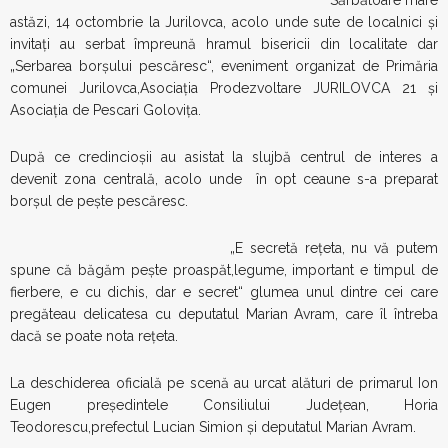
Sărbătoare mare
astăzi, 14 octombrie la Jurilovca, acolo unde sute de localnici şi
invitaţi au serbat împreună hramul bisericii din localitate dar
„Serbarea borşului pescăresc“, eveniment organizat de Primăria
comunei Jurilovca,Asociaţia Prodezvoltare JURILOVCA 21 şi
Asociaţia de Pescari Goloviţa.
După ce credincioşii au asistat la slujbă centrul de interes a
devenit zona centrală, acolo unde în opt ceaune s-a preparat
borşul de peşte pescăresc.
„E secretă reţeta, nu vă putem
spune că băgăm peşte proaspăt,legume, important e timpul de
fierbere, e cu dichis, dar e secret“ glumea unul dintre cei care
pregăteau delicatesa cu deputatul Marian Avram, care îl întreba
dacă se poate nota reţeta.
La deschiderea oficială pe scenă au urcat alături de primarul Ion
Eugen preşedintele Consiliului Judeţean, Horia
Teodorescu,prefectul Lucian Simion şi deputatul Marian Avram.