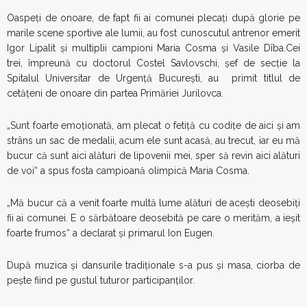
Oaspeţi de onoare, de fapt fii ai comunei plecaţi după glorie pe
marile scene sportive ale lumii, au fost cunoscutul antrenor emerit
Igor Lipalit şi multiplii campioni Maria Cosma şi Vasile Dîba.Cei
trei, împreună cu doctorul Costel Savlovschi, şef de secţie la
Spitalul Universitar de Urgenţă Bucureşti, au primit titlul de
cetăţeni de onoare din partea Primăriei Jurilovca.
„Sunt foarte emoţionată, am plecat o fetiţă cu codiţe de aici şi am
strâns un sac de medalii, acum ele sunt acasă, au trecut, iar eu mă
bucur că sunt aici alături de lipovenii mei, sper să revin aici alături
de voi“ a spus fosta campioană olimpică Maria Cosma.
„Mă bucur că a venit foarte multă lume alături de aceşti deosebiţi
fii ai comunei. E o sărbătoare deosebită pe care o merităm, a ieşit
foarte frumos“ a declarat şi primarul Ion Eugen.
După muzica şi dansurile tradiţionale s-a pus şi masa, ciorba de
peşte fiind pe gustul tuturor participanţilor.