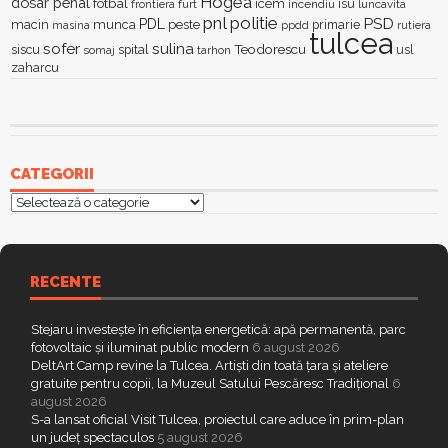
Hogea
dosar penal
fotbal
icem
isu
furt
incendiu
luncavita
frontiera
pnl
politie
PSD
PDL
macin
munca
peste
primarie
ppdd
masina
rutiera
tulcea
sofer
sulina
Teodorescu
siscu
spital
somaj
tarhon
usl
zaharcu
CATEGORII
Categorii
RECENTE
Stejaru investește în eficiența energetică: apă permanentă, parc
fotovoltaic și iluminat public modern
6 august 2026
DeltArt Camp revine la Tulcea. Artiști din toată țara și ateliere
gratuite pentru copii, la Muzeul Satului Pescăresc Tradițional
6
august 2026
S-a lansat oficial Visit Tulcea, proiectul care aduce în prim-plan
un județ spectaculos
5 august 2026