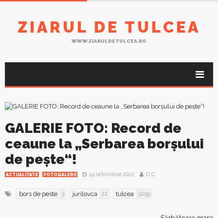
ZIARUL DE TULCEA
WWW.ZIARULDETULCEA.RO
GALERIE FOTO: Record de
ceaune la „Serbarea borşului
de peşte“!
14 octombrie 2012
D.C.
ACTUALITATE
FOTOGALERII
bors de peste
jurilovca
tulcea
3
22
5259