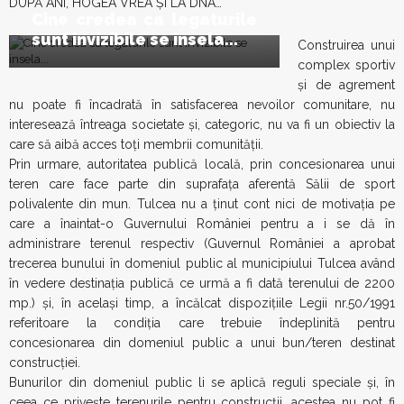
DUPĂ ANI, HOGEA VREA ŞI LA DNA…
Cine credea ca legaturile
sunt invizibile se insela...
Construirea unui
complex sportiv
şi de agrement
nu poate fi încadrată în satisfacerea nevoilor comunitare, nu
interesează întreaga societate şi, categoric, nu va fi un obiectiv la
care să aibă acces toţi membrii comunităţii.
Prin urmare, autoritatea publică locală, prin concesionarea unui
teren care face parte din suprafaţa aferentă Sălii de sport
polivalente din mun. Tulcea nu a ţinut cont nici de motivaţia pe
care a înaintat-o Guvernului României pentru a i se dă în
administrare terenul respectiv (Guvernul României a aprobat
trecerea bunului în domeniul public al municipiului Tulcea având
în vedere destinaţia publică ce urmă a fi dată terenului de 2200
mp.) şi, în acelaşi timp, a încălcat dispoziţiile Legii nr.50/1991
referitoare la condiţia care trebuie îndeplinită pentru
concesionarea din domeniul public a unui bun/teren destinat
construcţiei.
Bunurilor din domeniul public li se aplică reguli speciale şi, în
ceea ce priveşte terenurile pentru construcţii, acestea nu pot fi