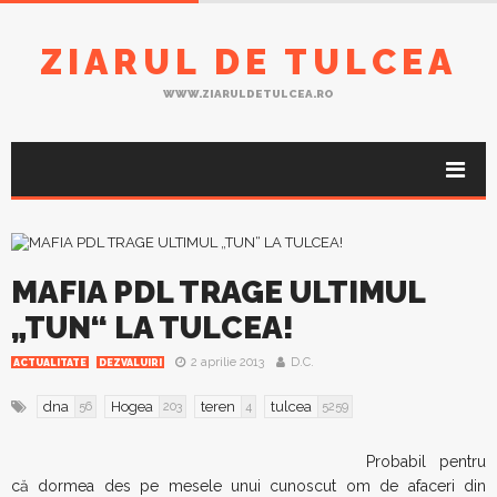
ZIARUL DE TULCEA
WWW.ZIARULDETULCEA.RO
MAFIA PDL TRAGE ULTIMUL
„TUN“ LA TULCEA!
2 aprilie 2013
D.C.
ACTUALITATE
DEZVALUIRI
dna
Hogea
teren
tulcea
56
203
4
5259
Probabil pentru
că dormea des pe mesele unui cunoscut om de afaceri din