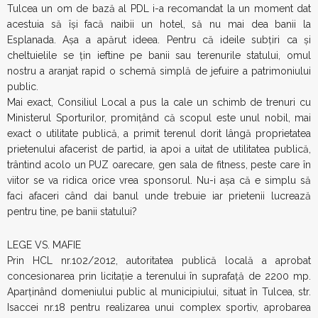
Tulcea un om de bază al PDL i-a recomandat la un moment dat
acestuia să îşi facă naibii un hotel, să nu mai dea banii la
Esplanada. Aşa a apărut ideea. Pentru că ideile subţiri ca şi
cheltuielile se ţin ieftine pe banii sau terenurile statului, omul
nostru a aranjat rapid o schemă simplă de jefuire a patrimoniului
public.
Mai exact, Consiliul Local a pus la cale un schimb de trenuri cu
Ministerul Sporturilor, promiţând că scopul este unul nobil, mai
exact o utilitate publică, a primit terenul dorit lângă proprietatea
prietenului afacerist de partid, ia apoi a uitat de utilitatea publică,
trântind acolo un PUZ oarecare, gen sala de fitness, peste care în
viitor se va ridica orice vrea sponsorul. Nu-i aşa că e simplu să
faci afaceri când dai banul unde trebuie iar prietenii lucrează
pentru tine, pe banii statului?
LEGE VS. MAFIE
Prin HCL nr.102/2012, autoritatea publică locală a aprobat
concesionarea prin licitaţie a terenului în suprafaţă de 2200 mp.
Aparţinând domeniului public al municipiului, situat în Tulcea, str.
Isaccei nr.18 pentru realizarea unui complex sportiv, aprobarea