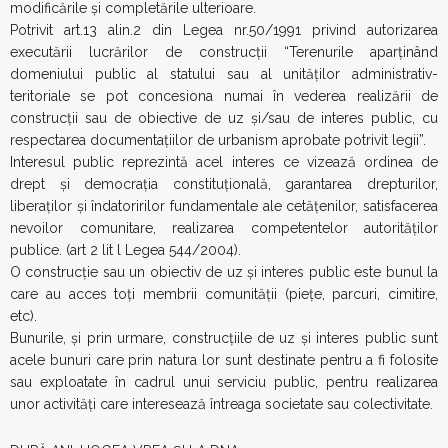
modificările şi completările ulterioare.
Potrivit art.13 alin.2 din Legea nr.50/1991 privind autorizarea
executării lucrărilor de construcţii “Terenurile aparţinând
domeniului public al statului sau al unităţilor administrativ-
teritoriale se pot concesiona numai în vederea realizării de
construcţii sau de obiective de uz şi/sau de interes public, cu
respectarea documentaţiilor de urbanism aprobate potrivit legii”.
Interesul public reprezintă acel interes ce vizează ordinea de
drept şi democraţia constituţională, garantarea drepturilor,
liberaţilor şi îndatoririlor fundamentale ale cetăţenilor, satisfacerea
nevoilor comunitare, realizarea competentelor autorităţilor
publice. (art 2 lit l Legea 544/2004).
O construcţie sau un obiectiv de uz şi interes public este bunul la
care au acces toţi membrii comunităţii (pieţe, parcuri, cimitire,
etc).
Bunurile, şi prin urmare, construcţiile de uz şi interes public sunt
acele bunuri care prin natura lor sunt destinate pentru a fi folosite
sau exploatate în cadrul unui serviciu public, pentru realizarea
unor activităţi care interesează întreaga societate sau colectivitate.