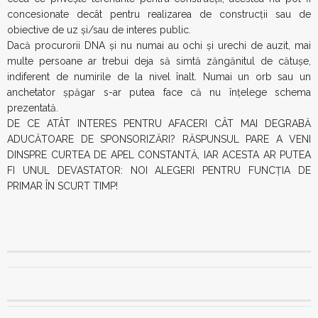
concesionate decât pentru realizarea de construcţii sau de
obiective de uz şi/sau de interes public.
Dacă procurorii DNA şi nu numai au ochi şi urechi de auzit, mai
multe persoane ar trebui deja să simtă zăngănitul de cătuşe,
indiferent de numirile de la nivel înalt. Numai un orb sau un
anchetator şpăgar s-ar putea face că nu înţelege schema
prezentată.
DE CE ATÂT INTERES PENTRU AFACERI CÂT MAI DEGRABĂ
ADUCĂTOARE DE SPONSORIZĂRI? RĂSPUNSUL PARE A VENI
DINSPRE CURTEA DE APEL CONSTANTĂ, IAR ACESTA AR PUTEA
FI UNUL DEVASTATOR: NOI ALEGERI PENTRU FUNCŢIA DE
PRIMAR ÎN SCURT TIMP!