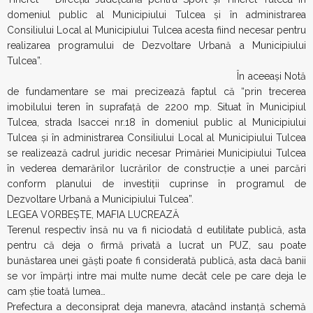
domeniul public al Municipiului Tulcea şi în administrarea
Consiliului Local al Municipiului Tulcea acesta fiind necesar pentru
realizarea programului de Dezvoltare Urbană a Municipiului
Tulcea”.
În aceeaşi Notă
de fundamentare se mai precizează faptul că “prin trecerea
imobilului teren în suprafaţă de 2200 mp. Situat în Municipiul
Tulcea, strada Isaccei nr.18 în domeniul public al Municipiului
Tulcea şi în administrarea Consiliului Local al Municipiului Tulcea
se realizează cadrul juridic necesar Primăriei Municipiului Tulcea
în vederea demarărilor lucrărilor de construcţie a unei parcări
conform planului de investiţii cuprinse în programul de
Dezvoltare Urbană a Municipiului Tulcea”.
LEGEA VORBEŞTE, MAFIA LUCREAZĂ
Terenul respectiv însă nu va fi niciodată d eutilitate publică, asta
pentru că deja o firmă privată a lucrat un PUZ, sau poate
bunăstarea unei găşti poate fi considerată publică, asta dacă banii
se vor împărţi intre mai multe nume decât cele pe care deja le
cam ştie toată lumea…
Prefectura a deconsiprat deja manevra, atacând instanţă schemă