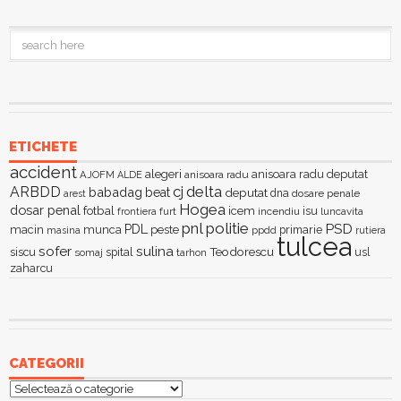
ETICHETE
accident
alegeri
anisoara radu deputat
AJOFM
anisoara radu
ALDE
delta
ARBDD
cj
babadag
beat
deputat
dna
dosare penale
arest
Hogea
dosar penal
fotbal
icem
isu
furt
incendiu
luncavita
frontiera
pnl
politie
PSD
PDL
macin
munca
peste
primarie
ppdd
masina
rutiera
tulcea
sofer
sulina
Teodorescu
siscu
spital
somaj
tarhon
usl
zaharcu
CATEGORII
Categorii