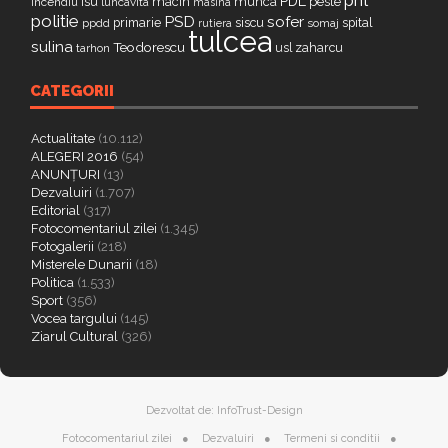
pnl
PDL
isu
macin
munca
peste
incendiu
luncavita
masina
politie
PSD
sofer
primarie
siscu
spital
ppdd
somaj
rutiera
tulcea
sulina
Teodorescu
zaharcu
tarhon
usl
CATEGORII
Actualitate
(10.112)
ALEGERI 2016
(54)
ANUNȚURI
(13)
Dezvaluiri
(1.707)
Editorial
(317)
Fotocomentariul zilei
(1.345)
Fotogalerii
(218)
Misterele Dunarii
(18)
Politica
(1.533)
Sport
(356)
Vocea targului
(145)
Ziarul Cultural
(326)
Dezvoltat de:
InfoTrust-Design
Fotocomentariul zilei
Dezvaluiri
Termeni si conditii