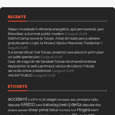
RECENTE
Stejaru investește în eficiența energetică: apă permanentă, parc
fotovoltaic și iluminat public modern
6 august 2026
DeltArt Camp revine la Tulcea. Artiști din toată țara și ateliere
gratuite pentru copii, la Muzeul Satului Pescăresc Tradițional
6
august 2026
S-a lansat oficial Visit Tulcea, proiectul care aduce în prim-plan
un județ spectaculos
5 august 2026
Casa de Asigurări de Sănătate Tulcea recomandă evitarea
deplasărilor la sediu pe timpul valului de cădură: Folosiți
serviciile online și telefonice!
5 august 2026
ANUNȚ PUBLIC
4 august 2026
ETICHETE
accident
alegeri
anisoara radu
AJOFM
anisoara radu
ALDE
delta
ARBDD
cj
babadag
beat
deputat
deputat
dna
arest
Hogea
dosar penal
fotbal
icem
dosare penale
furt
frontiera