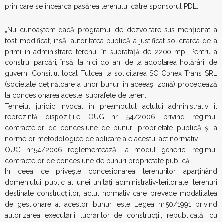
prin care se încearcă pasărea terenului către sponsorul PDL.
„Nu cunoaştem dacă programul de dezvoltare sus-menţionat a
fost modificat, însă, autoritatea publică a justificat solicitarea de a
primi în administrare terenul în suprafaţă de 2200 mp. Pentru a
construi parcări, însă, la nici doi ani de la adoptarea hotărârii de
guvern, Consiliul local Tulcea, la solicitarea SC Conex Trans SRL
(societate deţinătoare a unor bunuri în aceeaşi zonă) procedează
la concesionarea acestei suprafeţe de teren.
Temeiul juridic invocat în preambulul actului administrativ îl
reprezintă dispoziţiile OUG nr. 54/2006 privind regimul
contractelor de concesiune de bunuri proprietate publică şi a
normelor metodologice de aplicare ale acestui act normativ.
OUG nr.54/2006 reglementează, la modul generic, regimul
contractelor de concesiune de bunuri proprietate publică.
În ceea ce priveşte concesionarea terenurilor aparţinând
domeniului public al unei unităţi administrativ-teritoriale, terenuri
destinate construcţiilor, actul normativ care prevede modalitatea
de gestionare al acestor bunuri este Legea nr.50/1991 privind
autorizarea executării lucrărilor de construcţii, republicată, cu