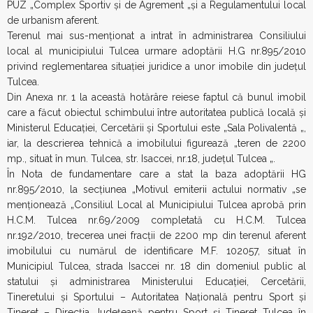
PUZ „Complex Sportiv şi de Agrement „şi a Regulamentului local
de urbanism aferent.
Terenul mai sus-menţionat a intrat în administrarea Consiliului
local al municipiului Tulcea urmare adoptării H.G nr.895/2010
privind reglementarea situaţiei juridice a unor imobile din judeţul
Tulcea.
Din Anexa nr. 1 la această hotărâre reiese faptul că bunul imobil
care a făcut obiectul schimbului între autoritatea publică locală şi
Ministerul Educaţiei, Cercetării şi Sportului este „Sala Polivalentă „,
iar, la descrierea tehnică a imobilului figurează „teren de 2200
mp., situat în mun. Tulcea, str. Isaccei, nr.18, judeţul Tulcea „.
În Nota de fundamentare care a stat la baza adoptării HG
nr.895/2010, la secţiunea „Motivul emiterii actului normativ „se
menţionează „Consiliul Local al Municipiului Tulcea aprobă prin
H.C.M. Tulcea nr.69/2009 completată cu H.C.M. Tulcea
nr.192/2010, trecerea unei fracţii de 2200 mp din terenul aferent
imobilului cu numărul de identificare M.F. 102057, situat în
Municipiul Tulcea, strada Isaccei nr. 18 din domeniul public al
statului şi administrarea Ministerului Educaţiei, Cercetării,
Tineretului şi Sportului – Autoritatea Naţională pentru Sport şi
Tineret – Direcţia Judeţeană pentru Sport şi Tineret Tulcea în