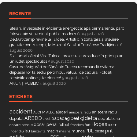
RECENTE
Stejaru investește în eficiența energetică: apă permanentă, parc
fotovoltaic și iluminat public modern
6 august 2026
DeltArt Camp revine la Tulcea. Artiști din toată țara și ateliere
gratuite pentru copii, la Muzeul Satului Pescăresc Tradițional
6
august 2026
S-a lansat oficial Visit Tulcea, proiectul care aduce în prim-plan
un județ spectaculos
5 august 2026
Casa de Asigurări de Sănătate Tulcea recomandă evitarea
deplasărilor la sediu pe timpul valului de cădură: Folosiți
serviciile online și telefonice!
5 august 2026
ANUNȚ PUBLIC
4 august 2026
ETICHETE
accident
alegeri
anisoara radu
AJOFM
anisoara radu
ALDE
delta
ARBDD
cj
babadag
beat
deputat
deputat
dna
arest
Hogea
dosar penal
fotbal
icem
dosare penale
furt
frontiera
pnl
PDL
isu
macin
munca
peste
incendiu
luncavita
masina