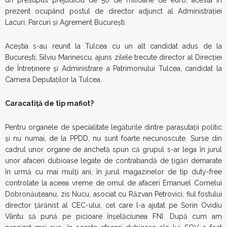
un presupus prejudiciu de 50 de milioane de euro, acesta în
prezent ocupând postul de director adjunct al Administraţiei
Lacuri, Parcuri şi Agrement Bucureşti.
Aceștia s-au reunit la Tulcea cu un alt candidat adus de la
București, Silviu Marinescu, ajuns zilele trecute director al Direcției
de Întreținere și Administrare a Patrimoniului Tulcea, candidat la
Camera Deputaților la Tulcea.
Caracatiță de tip mafiot?
Pentru organele de specialitate legăturile dintre parașutații politic
și nu numai, de la PPDD, nu sunt foarte necunoscute. Surse din
cadrul unor organe de anchetă spun că grupul s-ar lega în jurul
unor afaceri dubioase legate de contrabandă de țigări demarate
în urmă cu mai mulți ani, în jurul magazinelor de tip duty-free
controlate la aceea vreme de omul de afaceri Emanuel Cornelui
Dobronăuțeanu, zis Nucu, asociat cu Răzvan Petrovici, fiul fostului
director ţărănist al CEC-ului, cel care l-a ajutat pe Sorin Ovidiu
Vântu să pună pe picioare înşelăciunea FNI. După cum am