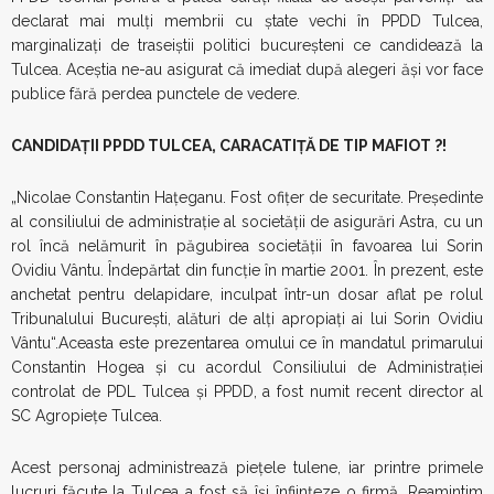
declarat mai mulți membrii cu ștate vechi în PPDD Tulcea,
marginalizați de traseiștii politici bucureșteni ce candidează la
Tulcea. Aceștia ne-au asigurat că imediat după alegeri ăși vor face
publice fără perdea punctele de vedere.
CANDIDAȚII PPDD TULCEA, CARACATIȚĂ DE TIP MAFIOT ?!
„Nicolae Constantin Haţeganu. Fost ofiţer de securitate. Preşedinte
al consiliului de administraţie al societăţii de asigurări Astra, cu un
rol încă nelămurit în păgubirea societăţii în favoarea lui Sorin
Ovidiu Vântu. Îndepărtat din funcţie în martie 2001. În prezent, este
anchetat pentru delapidare, inculpat într-un dosar aflat pe rolul
Tribunalului București, alături de alți apropiați ai lui Sorin Ovidiu
Vântu“.Aceasta este prezentarea omului ce în mandatul primarului
Constantin Hogea și cu acordul Consiliului de Administrației
controlat de PDL Tulcea și PPDD, a fost numit recent director al
SC Agropiețe Tulcea.
Acest personaj administrează piețele tulene, iar printre primele
lucruri făcute la Tulcea a fost să își înființeze o firmă. Reamintim