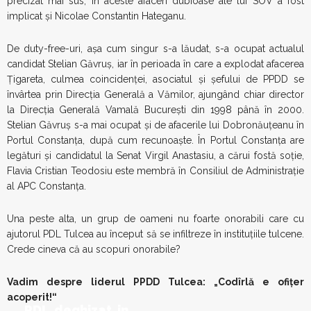
precizat mai sus, în aceste afaceri dubioase ale lui SOV a fost
implicat și Nicolae Constantin Hateganu.
De duty-free-uri, așa cum singur s-a lăudat, s-a ocupat actualul
candidat Stelian Găvruș, iar în perioada în care a explodat afacerea
Țigareta, culmea coincidenței, asociatul și șefului de PPDD se
învârtea prin Direcția Generală a Vămilor, ajungând chiar director
la Direcția Generală Vamală București din 1998 până în 2000.
Stelian Găvruș s-a mai ocupat și de afacerile lui Dobronăuțeanu în
Portul Constanța, după cum recunoaște. În Portul Constanța are
legături și candidatul la Senat Virgil Anastasiu, a cărui fostă soție,
Flavia Cristian Teodosiu este membră în Consiliul de Administrație
al APC Constanța.
Una peste alta, un grup de oameni nu foarte onorabili care cu
ajutorul PDL Tulcea au început să se infiltreze în instituțiile tulcene.
Crede cineva că au scopuri onorabile?
Vadim despre liderul PPDD Tulcea: „Codîrlă e ofiţer
acoperit!“
PDL deghizat in