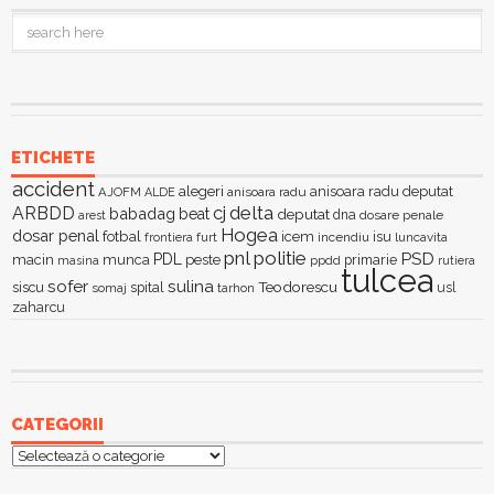
ETICHETE
accident
alegeri
anisoara radu deputat
AJOFM
anisoara radu
ALDE
delta
ARBDD
cj
babadag
beat
deputat
dna
dosare penale
arest
Hogea
dosar penal
fotbal
icem
isu
furt
incendiu
luncavita
frontiera
pnl
politie
PSD
PDL
macin
munca
peste
primarie
ppdd
masina
rutiera
tulcea
sofer
sulina
Teodorescu
siscu
spital
somaj
tarhon
usl
zaharcu
CATEGORII
Categorii