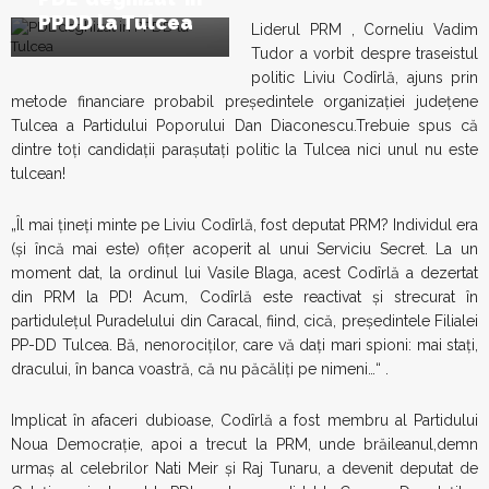
PPDD la Tulcea
Liderul PRM , Corneliu Vadim
Tudor a vorbit despre traseistul
politic Liviu Codîrlă, ajuns prin
metode financiare probabil preşedintele organizaţiei judeţene
Tulcea a Partidului Poporului Dan Diaconescu.Trebuie spus că
dintre toţi candidaţii paraşutaţi politic la Tulcea nici unul nu este
tulcean!
„Îl mai ţineţi minte pe Liviu Codîrlă, fost deputat PRM? Individul era
(şi încă mai este) ofiţer acoperit al unui Serviciu Secret. La un
moment dat, la ordinul lui Vasile Blaga, acest Codîrlă a dezertat
din PRM la PD! Acum, Codîrlă este reactivat şi strecurat în
partiduleţul Puradelului din Caracal, fiind, cică, preşedintele Filialei
PP-DD Tulcea. Bă, nenorociţilor, care vă daţi mari spioni: mai staţi,
dracului, în banca voastră, că nu păcăliţi pe nimeni…“ .
Implicat în afaceri dubioase, Codîrlă a fost membru al Partidului
Noua Democraţie, apoi a trecut la PRM, unde brăileanul,demn
urmaş al celebrilor Nati Meir şi Raj Tunaru, a devenit deputat de