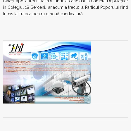
Galaţi, apoi a trecut la PDL unde a candidat la Camera Deputaţilor
în Colegiul 18 Berceni, iar acum a trecut la Partidul Poporului fiind
trimis la Tulcea pentru o nouă candidatură.