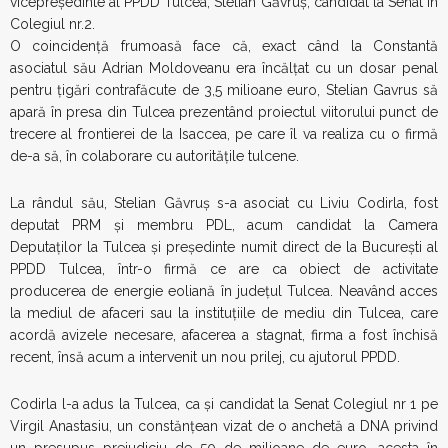
vicepreședinte al PPDD Tulcea, Stelian Găvruș, candidat la Senat în
Colegiul nr.2.
O coincidenţă frumoasă face că, exact când la Constantă
asociatul său Adrian Moldoveanu era încălţat cu un dosar penal
pentru ţigări contrafăcute de 3,5 milioane euro, Stelian Gavrus să
apară în presa din Tulcea prezentând proiectul viitorului punct de
trecere al frontierei de la Isaccea, pe care îl va realiza cu o firmă
de-a să, în colaborare cu autorităţile tulcene.
La rândul său, Stelian Găvruș s-a asociat cu Liviu Codirla, fost
deputat PRM și membru PDL, acum candidat la Camera
Deputaților la Tulcea și președinte numit direct de la București al
PPDD Tulcea, într-o firmă ce are ca obiect de activitate
producerea de energie eoliană în județul Tulcea. Neavând acces
la mediul de afaceri sau la instituțiile de mediu din Tulcea, care
acordă avizele necesare, afacerea a stagnat, firma a fost închisă
recent, însă acum a intervenit un nou prilej, cu ajutorul PPDD.
Codirla l-a adus la Tulcea, ca și candidat la Senat Colegiul nr 1 pe
Virgil Anastasiu, un constănţean vizat de o anchetă a DNA privind