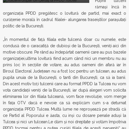
Puținii tulceni
rămași încă în
organizația PPDD pregătesc o lovitură de partid, mai exact o
curățenie morală în cadrul filialei- alungarea traseiștilor parașutați
politic de la București.
„În momentul de față filiala este tulcenă doar cu numele, este
condusă de o caracatiță de dubioși de la București, veniți aici din
motive obscure. Pe rând au îndepărtat oamenii care au pus bazele
organizației,ultima lovitură fiind acum când nici un membru nu au
prins loc în secțiile de votare, au adus oameni din afară iar în
Biroul Electoral Județean nu a fost loc pentru un tulcean, au adus
pupila unuia de la București, o tanti din București, ca să ia banii.
Din acest motiv toți tulcenii care au format PPDD la Tulcea nu vom
vota candidații veniți de la București, iar după alegeri vom solicita
eliminarea lor din filiala tulceană, vom face revoluție, vom merge
în fața OTV dacă e nevoie ca să explicăm cum s-a deturnat
organizația PPDD Tulcea. Multă lume ne reproșează pe stradă că
ce Partid al Poporului e ăasta, cu inși cu dosare penale aduși la
Tulcea și nici un tulcean.Le dăm și noi dreptate și votăm împotriva
PPDD tocmai pentru a putea curăți filiala de acești parveniți“ au