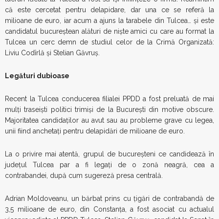
că este cercetat pentru delapidare, dar una ce se referă la
milioane de euro, iar acum a ajuns la tarabele din Tulcea… și este
candidatul bucureștean alături de niște amici cu care au format la
Tulcea un cerc demn de studiul celor de la Crimă Organizată:
Liviu Codîrlă și Stelian Găvruș.
Legături dubioase
Recent la Tulcea conducerea filialei PPDD a fost preluată de mai
mulți traseiști politici trimiși de la București din motive obscure.
Majoritatea candidaților au avut sau au probleme grave cu legea,
unii fiind anchetați pentru delapidări de milioane de euro.
La o privire mai atentă, grupul de bucureșteni ce candidează în
județul Tulcea par a fi legați de o zonă neagră, cea a
contrabandei, după cum sugereză presa centrală.
Adrian Moldoveanu, un bărbat prins cu ţigări de contrabandă de
3,5 milioane de euro, din Constanța, a fost asociat cu actualul