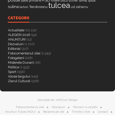
politie
PSD
sofer
primarie
siscu
spital
ppdd
somaj
rutiera
tulcea
sulina
Teodorescu
zaharcu
tarhon
usl
CATEGORII
Actualitate
(10.112)
ALEGERI 2016
(54)
ANUNȚURI
(13)
Dezvaluiri
(1.707)
Editorial
(317)
Fotocomentariul zilei
(1.345)
Fotogalerii
(218)
Misterele Dunarii
(18)
Politica
(1.533)
Sport
(356)
Vocea targului
(145)
Ziarul Cultural
(326)
Dezvoltat de:
InfoTrust-Design
Fotocomentariul zilei
Dezvaluiri
Termeni si conditii
Anunturi Tulcea (NOU)
Reclama pe site
Trimite o stire
Contact