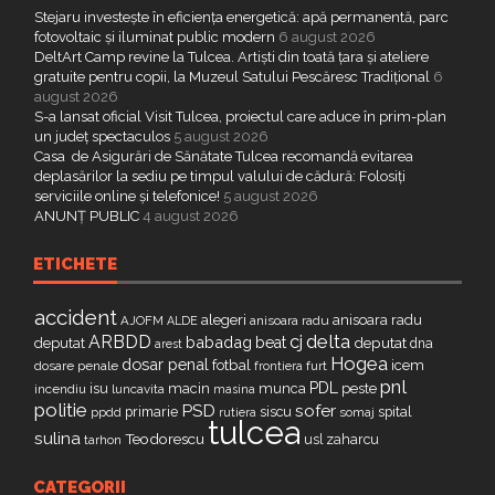
Stejaru investește în eficiența energetică: apă permanentă, parc
fotovoltaic și iluminat public modern
6 august 2026
DeltArt Camp revine la Tulcea. Artiști din toată țara și ateliere
gratuite pentru copii, la Muzeul Satului Pescăresc Tradițional
6
august 2026
S-a lansat oficial Visit Tulcea, proiectul care aduce în prim-plan
un județ spectaculos
5 august 2026
Casa de Asigurări de Sănătate Tulcea recomandă evitarea
deplasărilor la sediu pe timpul valului de cădură: Folosiți
serviciile online și telefonice!
5 august 2026
ANUNȚ PUBLIC
4 august 2026
ETICHETE
accident
alegeri
anisoara radu
AJOFM
anisoara radu
ALDE
delta
ARBDD
cj
babadag
beat
deputat
deputat
dna
arest
Hogea
dosar penal
fotbal
icem
dosare penale
furt
frontiera
pnl
PDL
isu
macin
munca
peste
incendiu
luncavita
masina
politie
PSD
sofer
primarie
siscu
spital
ppdd
somaj
rutiera
tulcea
sulina
Teodorescu
zaharcu
tarhon
usl
CATEGORII