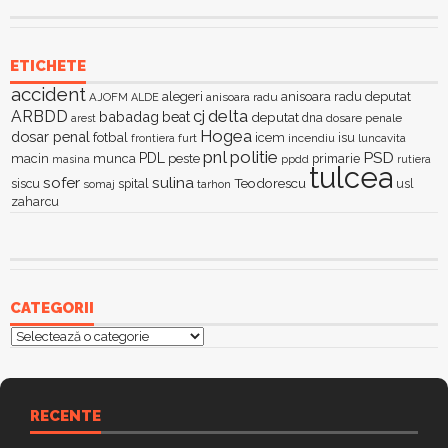
ETICHETE
accident
alegeri
anisoara radu deputat
AJOFM
anisoara radu
ALDE
delta
ARBDD
cj
babadag
beat
deputat
dna
dosare penale
arest
Hogea
dosar penal
fotbal
icem
isu
furt
incendiu
luncavita
frontiera
pnl
politie
PSD
PDL
macin
munca
peste
primarie
ppdd
masina
rutiera
tulcea
sofer
sulina
Teodorescu
siscu
spital
somaj
tarhon
usl
zaharcu
CATEGORII
Categorii
RECENTE