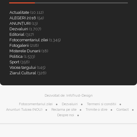
Actualitate
(10.112)
ALEGERI 2016
(54)
ANUNȚURI
(13)
Dezvaluiri
(1.707)
Editorial
(317)
Fotocomentariul zilei
(1.345)
Fotogalerii
(218)
Misterele Dunarii
(18)
Politica
(1.533)
Sport
(356)
Vocea targului
(145)
Ziarul Cultural
(326)
Dezvoltat de:
InfoTrust-Design
Fotocomentariul zilei
Dezvaluiri
Termeni si conditii
Anunturi Tulcea (NOU)
Reclama pe site
Trimite o stire
Contact
Despre noi
Cookie | Citeste