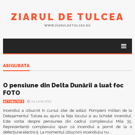
ZIARUL DE TULCEA
WWW.ZIARULDETULCEA.RO
ASIGURATA
O pensiune din Delta Dunării a luat foc
FOTO
24 iunie 2012
ACTUALITATE
Incendiul a izbucnit în cursul zilei de astăzi. Pompierii militari de la
Detaşamentul Tulcea au ajuns la faţa locului şi au lichidat incendiul.
Este vorba despre pensiunea din cadrul complexului Mila 35.
Reprezentanţii complexului spun că incendiul a pornit de la o
defecţiune electrică. La momentul izbucnirii incendiului nu...