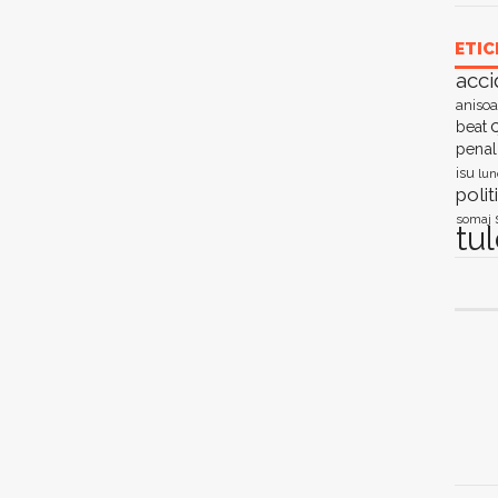
ETIC
acci
anisoa
c
beat
penal
isu
lun
polit
somaj
tu