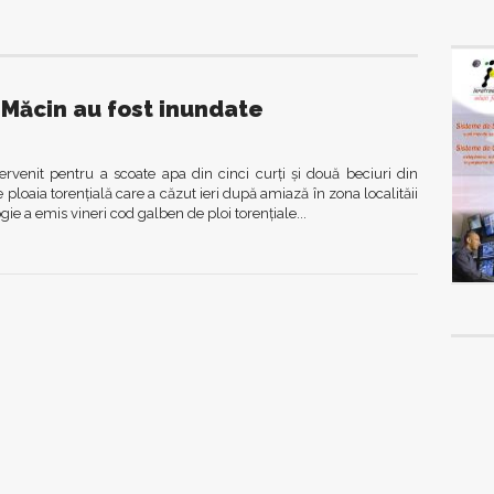
 Măcin au fost inundate
ervenit pentru a scoate apa din cinci curţi şi două beciuri din
 ploaia torenţială care a căzut ieri după amiază în zona localităii
e a emis vineri cod galben de ploi torenţiale...