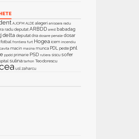
HETE
dent
alegeri
AJOFM
anisoara radu
ALDE
ARBDD
babadag
ra radu deputat
arest
delta
j
dosar
deputat
dna
dosare penale
Hogea
fotbal
icem
furt
incendiu
frontiera
pnl
PDL
macin
munca
peste
cavita
masina
ie
PSD
sofer
primarie
siscu
ppdd
rutiera
sulina
Teodorescu
spital
tarhon
lcea
zaharcu
usl