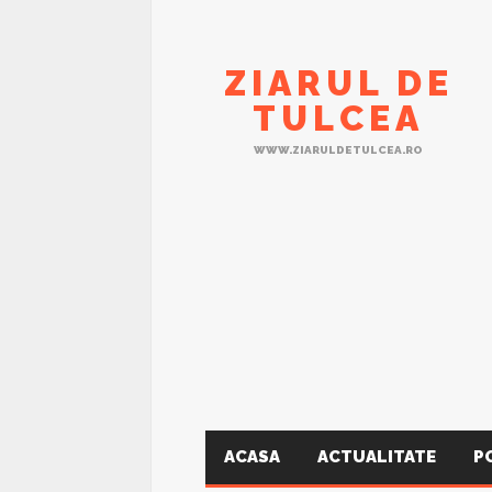
ZIARUL DE
TULCEA
WWW.ZIARULDETULCEA.RO
ACASA
ACTUALITATE
P