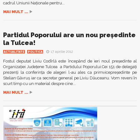
cadrul Uniunii Naţionale pentru...
MAI MULT ...
Partidul Poporului are un nou președinte
la Tulcea!
17 aprilie 2012
ACTUALITATE
POLITICA
Fostul deputat Liviu Codîrlă este începând de ieri noul președinte al
Organizației Județene Tulcea a Partidului Poporului.Cei 151 de delegați
prezenți la conferința de alegeri l-au ales ca primvicepreședinte pe
Stelian Găvruș iar ca secretar general pe Liviu Dăuceanu. Vom reveni în
scurt timp cu un material despre cine...
MAI MULT ...