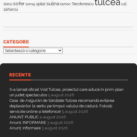
tulcea
sofer
sulina
Teodorescu
siscu
spital
somaj
tarhon
usl
zaharcu
CATEGORII
Categorii
RECENTE
S-a lansat oficial Visit Tulcea, proiectul care aduce în prim-plan
un județ spectaculos
5 august 2026
Casa de Asigurări de Sănătate Tulcea recomandă evitarea
deplasărilor la sediu pe timpul valului de cădură: Folosiți
serviciile online și telefonice!
5 august 2026
ANUNȚ PUBLIC
4 august 2026
Anunț: INFORMARE
3 august 2026
Anunț: Informare
3 august 2026