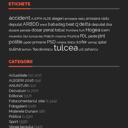
ETICHETE
accident
alegeri
anisoara radu
AJOFM
anisoara radu
ALDE
delta
ARBDD
cj
babadag
beat
deputat
deputat
dna
arest
Hogea
dosar penal
fotbal
icem
dosare penale
furt
frontiera
pnl
PDL
isu
macin
munca
peste
incendiu
luncavita
masina
politie
PSD
sofer
primarie
siscu
spital
ppdd
somaj
rutiera
tulcea
sulina
Teodorescu
zaharcu
tarhon
usl
CATEGORII
Actualitate
(10.107)
ALEGERI 2016
(54)
ANUNȚURI
(10)
Dezvaluiri
(1.707)
Editorial
(317)
Fotocomentariul zilei
(1.344)
Fotogalerii
(218)
Misterele Dunarii
(18)
Politica
(1.532)
Sport
(356)
Vocea targului
(145)