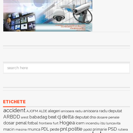
ETICHETE
accident
alegeri
anisoara radu deputat
AJOFM
anisoara radu
ALDE
delta
ARBDD
cj
babadag
beat
deputat
dna
dosare penale
arest
Hogea
dosar penal
fotbal
icem
isu
furt
incendiu
luncavita
frontiera
pnl
politie
PSD
PDL
macin
munca
peste
primarie
ppdd
masina
rutiera