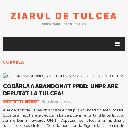
ZIARUL DE TULCEA
WWW.ZIARULDETULCEA.RO
CODĂRLA
CODÂRLA A ABANDONAT PPDD: UNPR ARE
DEPUTAT LA TULCEA!
11 decembrie 2013
ACTUALITATE
POLITICA
Ales deputat de Tulcea chiar dacă e mai puţin cunoscut tulcenilor Liviu
Codârlă a trecut zilele trecută în barcă puterii, renunţând la partidul lui
domnu Dan în favoarea UNPR! Deputatul de Tulcea a primit deja şi
funcţia de preşedinte al Departamentului de Siguranţă Naţională din