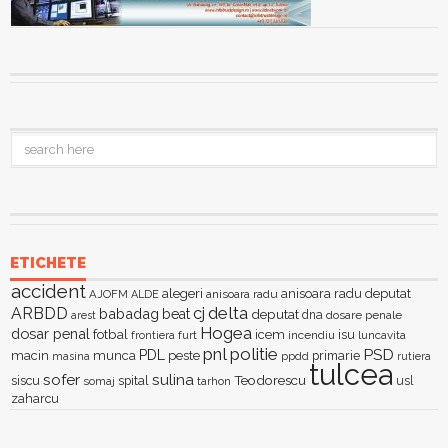
ETICHETE
accident
alegeri
anisoara radu deputat
AJOFM
anisoara radu
ALDE
delta
ARBDD
cj
babadag
beat
deputat
dna
dosare penale
arest
Hogea
dosar penal
fotbal
icem
isu
furt
incendiu
luncavita
frontiera
pnl
politie
PSD
PDL
macin
munca
peste
primarie
ppdd
masina
rutiera
tulcea
sofer
sulina
Teodorescu
siscu
spital
somaj
tarhon
usl
zaharcu