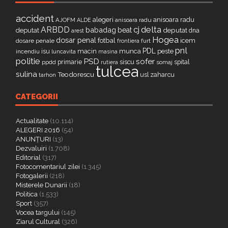
accident
alegeri
anisoara radu
AJOFM
anisoara radu
ALDE
delta
ARBDD
cj
babadag
beat
deputat
deputat
dna
arest
Hogea
dosar penal
fotbal
icem
dosare penale
furt
frontiera
pnl
PDL
isu
macin
munca
peste
incendiu
luncavita
masina
politie
PSD
sofer
primarie
siscu
spital
ppdd
somaj
rutiera
tulcea
sulina
Teodorescu
zaharcu
tarhon
usl
CATEGORII
Actualitate
(10.114)
ALEGERI 2016
(54)
ANUNȚURI
(13)
Dezvaluiri
(1.708)
Editorial
(317)
Fotocomentariul zilei
(1.345)
Fotogalerii
(218)
Misterele Dunarii
(18)
Politica
(1.533)
Sport
(357)
Vocea targului
(145)
Ziarul Cultural
(326)