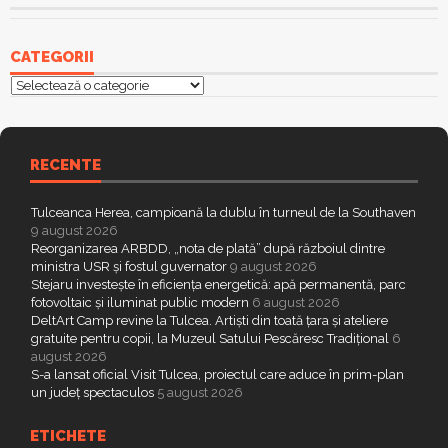
CATEGORII
Categorii
RECENTE
Tulceanca Herea, campioană la dublu în turneul de la Southaven
9 august 2026
Reorganizarea ARBDD, „nota de plată” după războiul dintre
ministra USR și fostul guvernator
9 august 2026
Stejaru investește în eficiența energetică: apă permanentă, parc
fotovoltaic și iluminat public modern
6 august 2026
DeltArt Camp revine la Tulcea. Artiști din toată țara și ateliere
gratuite pentru copii, la Muzeul Satului Pescăresc Tradițional
6
august 2026
S-a lansat oficial Visit Tulcea, proiectul care aduce în prim-plan
un județ spectaculos
5 august 2026
ETICHETE