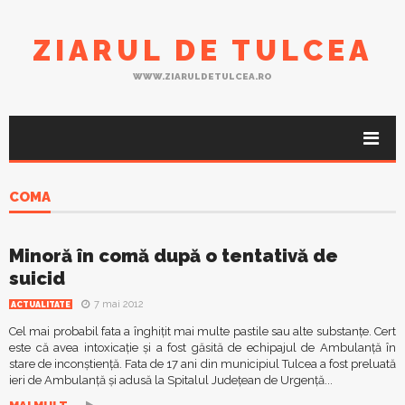
ZIARUL DE TULCEA
WWW.ZIARULDETULCEA.RO
COMA
Minoră în comă după o tentativă de
suicid
7 mai 2012
ACTUALITATE
Cel mai probabil fata a înghiţit mai multe pastile sau alte substanţe. Cert
este că avea intoxicaţie şi a fost găsită de echipajul de Ambulanţă în
stare de inconştienţă. Fata de 17 ani din municipiul Tulcea a fost preluată
ieri de Ambulanţă şi adusă la Spitalul Judeţean de Urgenţă...