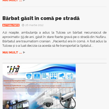
MAI MULT ...
Bărbat găsit în comă pe stradă
26 martie 2012
ACTUALITATE
Azi noapte, ambulanţa a adus la Tulcea un bărbat necunsocut de
aproximativ 55 de ani, găsit în stare foarte gravă pe o stradă din Nufăru.
Bărbatul are traumatism cranian. „Pacientul era în comă. A fost adus la
Tulcea şi s-a luat decizia ca acesta să fie transportat la Spitalul...
MAI MULT ...