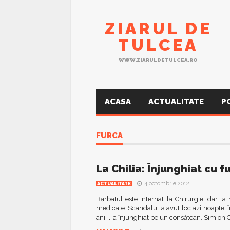
ZIARUL DE
TULCEA
WWW.ZIARULDETULCEA.RO
ACASA
ACTUALITATE
P
FURCA
La Chilia: Înjunghiat cu f
4 octombrie 2012
ACTUALITATE
Bărbatul este internat la Chirurgie, dar l
medicale. Scandalul a avut loc azi noapte, î
ani, l-a înjunghiat pe un consătean. Simion Co