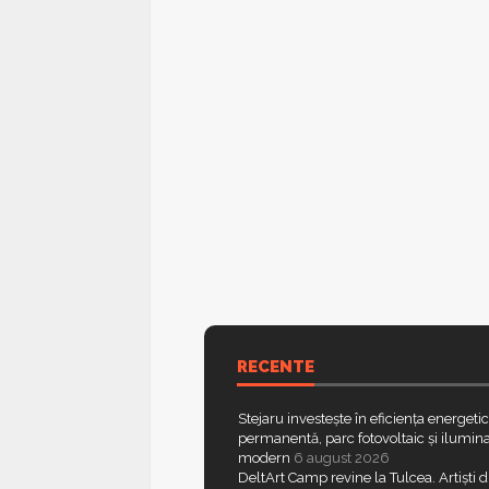
RECENTE
Stejaru investește în eficiența energeti
permanentă, parc fotovoltaic și ilumina
modern
6 august 2026
DeltArt Camp revine la Tulcea. Artiști d