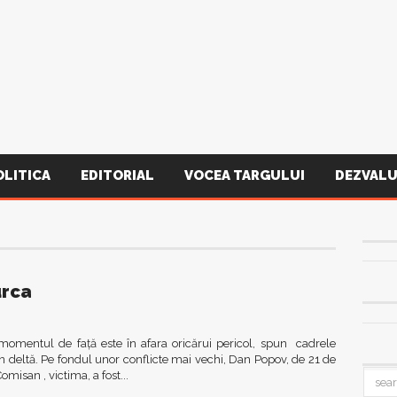
OLITICA
EDITORIAL
VOCEA TARGULUI
DEZVALU
urca
a momentul de față este în afara oricărui pericol, spun cadrele
n deltă. Pe fondul unor conflicte mai vechi, Dan Popov, de 21 de
misan , victima, a fost...