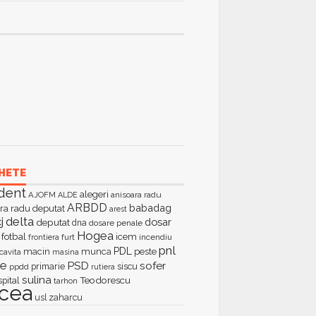
HETE
dent
alegeri
AJOFM
anisoara radu
ALDE
ARBDD
babadag
ra radu deputat
arest
delta
j
dosar
deputat
dna
dosare penale
Hogea
fotbal
icem
furt
incendiu
frontiera
pnl
PDL
macin
munca
peste
cavita
masina
ie
PSD
sofer
primarie
siscu
ppdd
rutiera
sulina
Teodorescu
spital
tarhon
lcea
zaharcu
usl