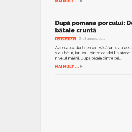
MAI MULT ...
După pomana porcului: Doi
bătaie cruntă
28 august 2012
ACTUALITATE
Azi noapte, doi tineri din Văcăreni s-au deci
s-au bătut, iar unul dintre cei doi l-a atacat 
nivelul mâinii. După bătaia dintre cei...
MAI MULT ...