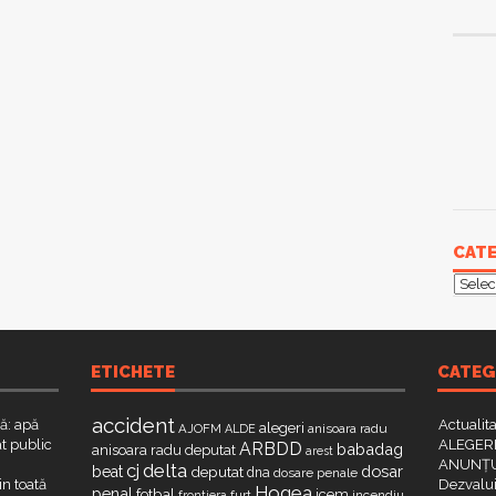
CATE
Categ
ETICHETE
CATEG
accident
că: apă
Actualit
alegeri
AJOFM
anisoara radu
ALDE
t public
ALEGERI
ARBDD
babadag
anisoara radu deputat
arest
ANUNȚU
delta
cj
dosar
beat
deputat
dna
dosare penale
in toată
Dezvalui
Hogea
penal
fotbal
icem
furt
incendiu
frontiera