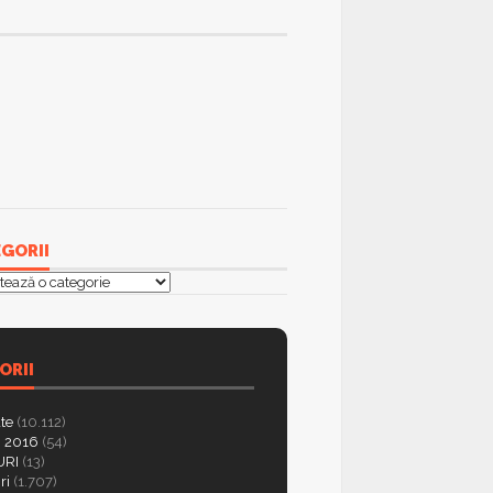
GORII
orii
ORII
ate
(10.112)
 2016
(54)
RI
(13)
ri
(1.707)