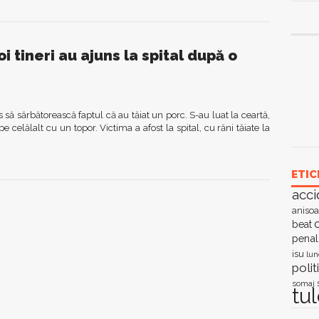
 tineri au ajuns la spital după o
s să sărbătorească faptul că au tăiat un porc. S-au luat la ceartă,
pe celălalt cu un topor. Victima a afost la spital, cu răni tăiate la
ETIC
acci
anisoa
c
beat
penal
isu
lun
polit
somaj
tu