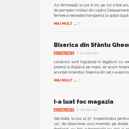
Azi dimineaţă, la ora 6.00, pe 112 a fost anu
de pompieri militari din cadrul Detaşamentul
femeie a necesitat transportul la spital după c
MAI MULT ...
Biserica din Sfântu Gheor
21 iulie 2012
ACTUALITATE
Localnicii sunt îngrijoraţi în legătură cu 
preotul a dispărut pe mare, iar acum biser
anunţat incendiul: biserica din sat s-a aprins.
MAI MULT ...
I-a luat foc magazia
16 iulie 2012
ACTUALITATE
Sâmbătă, la ora 12.37 Inspectoratul pentru
112, de izbucnirea unui incendiu pe strada 
deplasat, cu trei autospeciale cu apă şi 