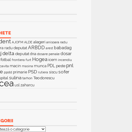
HETE
dent
alegeri
AJOFM
anisoara radu
ALDE
ARBDD
babadag
ra radu deputat
arest
delta
j
dosar
deputat
dna
dosare penale
Hogea
fotbal
icem
furt
incendiu
frontiera
pnl
PDL
macin
munca
peste
cavita
masina
ie
PSD
sofer
primarie
siscu
ppdd
rutiera
sulina
Teodorescu
spital
tarhon
lcea
zaharcu
usl
GORII
orii