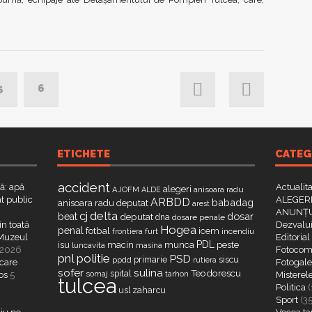
5
6
ETICHETE
CATEG
accident
că: apă
Actualit
alegeri
AJOFM
anisoara radu
ALDE
t public
ALEGERI
ARBDD
babadag
anisoara radu deputat
arest
ANUNȚU
delta
cj
dosar
beat
deputat
dna
dosare penale
in toată
Dezvalui
Hogea
penal
fotbal
icem
furt
incendiu
frontiera
a Muzeul
Editorial
PDL
isu
macin
munca
peste
luncavita
masina
 2026
Fotocome
pnl
politie
PSD
primarie
siscu
ppdd
rutiera
 care
Fotogaler
sofer
sulina
Teodorescu
spital
somaj
tarhon
os
5
Misterel
tulcea
Politica
(
zaharcu
usl
Sport
(3