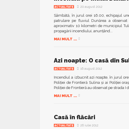
20 august 2012
ACTUALITATE
Sâmbătă, în jurul orei 16.00, echipajul un
patrulare pe fluviul Dunărea a observat 
aproximativ 10 kilometri de municipiul Tulce
propagării incendiului, anunţând...
MAI MULT ...
Azi noapte: O casă din Sul
16 august 2012
ACTUALITATE
Incendiul a izbucnit azi noapte, în jurul ore
Poliţiei de Frontieră Sulina şi ai Poliţiei 
Poliţiei de Frontieră au observat pe strada I d
MAI MULT ...
Casă în flăcări
26 iulie 2012
ACTUALITATE