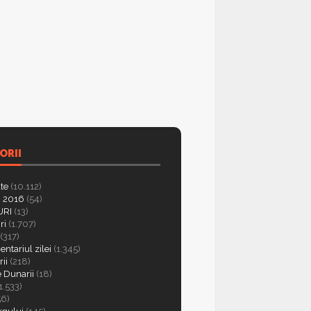
ORII
ate
(10.112)
 2016
(54)
RI
(13)
ri
(1.707)
(317)
ntariul zilei
(1.345)
ii
(218)
e Dunarii
(18)
1.533)
56)