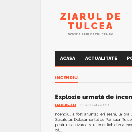
ZIARUL DE
TULCEA
WWW.ZIARULDETULCEA.RO
ACASA
ACTUALITATE
P
INCENDIU
Explozie urmată de incen
16 octombrie 2012
ACTUALITATE
ncendiul a fost anunțat ieri seară, la ora
Spitalului. Detaşamentul de Pompieri Tulce
pentru localizarea şi ulterior lichidarea in
că,...