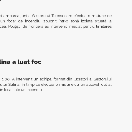
ei ambarcaţiuni a Sectorului Tulcea care efectua o misiune de
un focar de incendiu izbucnit într-o zonă izolată situată la
a. Poliţiştii de frontieră au intervenit imediat pentru limitarea
ina a luat foc
i 1.00. A intervenit un echipaj format din lucrători ai Sectorului
oraşului Sulina, în timp ce efectua o misiune cu un autovehicul al
in localitate un incendiu...