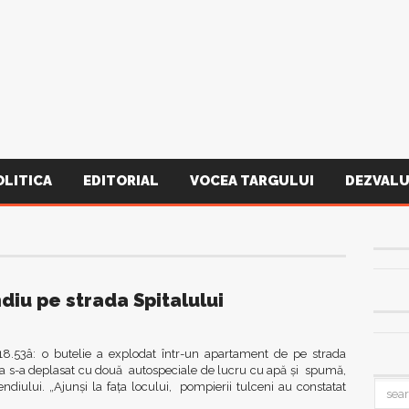
OLITICA
EDITORIAL
VOCEA TARGULUI
DEZVALU
diu pe strada Spitalului
 18.53â: o butelie a explodat într-un apartament de pe strada
a s-a deplasat cu două autospeciale de lucru cu apă şi spumă,
cendiului. „Ajunşi la faţa locului, pompierii tulceni au constatat