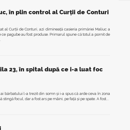
c, în plin control al Curţii de Conturi
t al Curţii de Conturi, azi dimineaţă casieria primăriei Maliuc a
ştie ce pagube au fost produse. Primarul spune că totul a pornit de
.
la 23, în spital după ce i-a luat foc
ii ai bărbatului l-a trezit din somn şi i-a spus că arde ceva în zona
să stingă focul, dar a fost ars pe mâini, pe faţă şi pe spate. A fost...
i