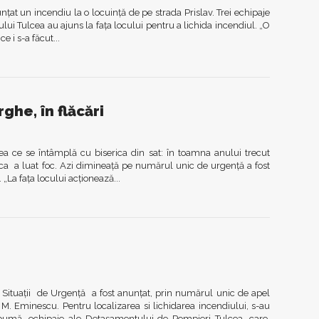
nţat un incendiu la o locuinţă de pe strada Prislav. Trei echipaje
ui Tulcea au ajuns la faţa locului pentru a lichida incendiul. „O
e i s-a făcut...
ghe, în flăcări
ceea ce se întâmplă cu biserica din sat: în toamna anului trecut
ica a luat foc. Azi dimineaţă pe numărul unic de urgenţă a fost
 „La faţa locului acţionează...
 Situaţii de Urgenţă a fost anunţat, prin numărul unic de apel
M. Eminescu. Pentru localizarea si lichidarea incendiului, s-au
spumă, echipaje ale Detaşamentului de Pompieri Tulcea, care,