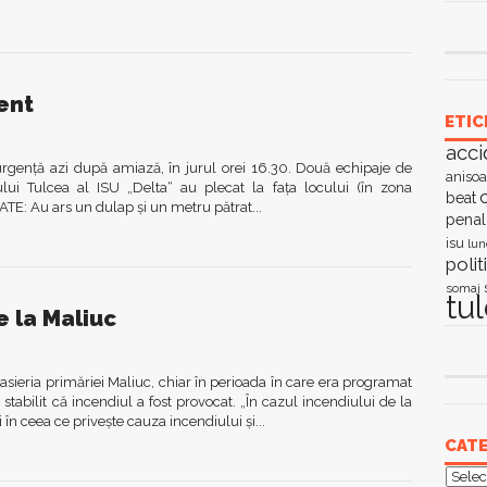
ent
ETIC
acci
rgenţă azi după amiază, în jurul orei 16.30. Două echipaje de
anisoa
lui Tulcea al ISU „Delta“ au plecat la faţa locului (în zona
c
beat
ATE: Au ars un dulap şi un metru pătrat...
penal
isu
lun
polit
somaj
tu
e la Maliuc
sieria primăriei Maliuc, chiar în perioada în care era programat
 stabilit că incendiul a fost provocat. „În cazul incendiului de la
 în ceea ce priveşte cauza incendiului şi...
CATE
Categ