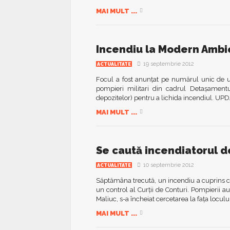
MAI MULT ...
Incendiu la Modern Ambi
19 septembrie 2012
ACTUALITATE
Focul a fost anunţat pe numărul unic de u
pompieri militari din cadrul Detaşamentu
depozitelor) pentru a lichida incendiul. UPD
MAI MULT ...
Se caută incendiatorul d
10 septembrie 2012
ACTUALITATE
Săptămâna trecută, un incendiu a cuprins ca
un control al Curţii de Conturi. Pompierii au
Maliuc, s-a încheiat cercetarea la faţa locului
MAI MULT ...