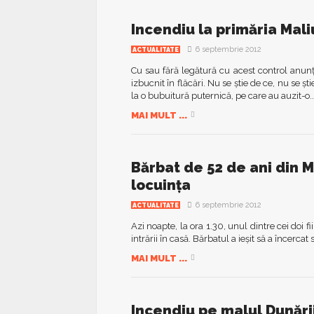
Incendiu la primăria Maliu
6 septembrie 2012
ACTUALITATE
Cu sau fără legătură cu acest control anunţa
izbucnit în flăcări. Nu se ştie de ce, nu se 
la o bubuitură puternică, pe care au auzit-o..
MAI MULT ...
Bărbat de 52 de ani din Mi
locuinţa
6 septembrie 2012
ACTUALITATE
Azi noapte, la ora 1.30, unul dintre cei doi f
intrării în casă. Bărbatul a ieşit să a încercat 
MAI MULT ...
Incendiu pe malul Dunări