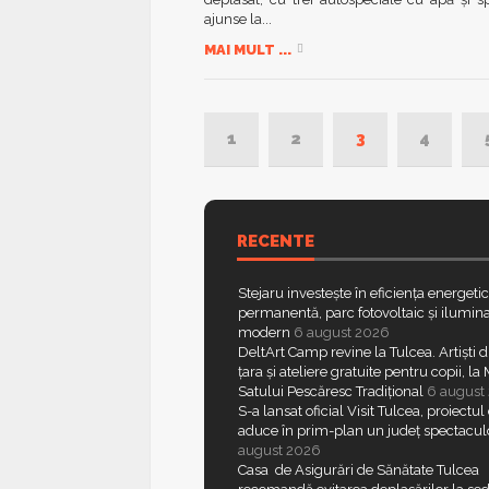
ajunse la...
MAI MULT ...
1
2
3
4
RECENTE
Stejaru investește în eficiența energeti
permanentă, parc fotovoltaic și ilumina
modern
6 august 2026
DeltArt Camp revine la Tulcea. Artiști d
țara și ateliere gratuite pentru copii, l
Satului Pescăresc Tradițional
6 august
S-a lansat oficial Visit Tulcea, proiectul
aduce în prim-plan un județ spectacul
august 2026
Casa de Asigurări de Sănătate Tulcea