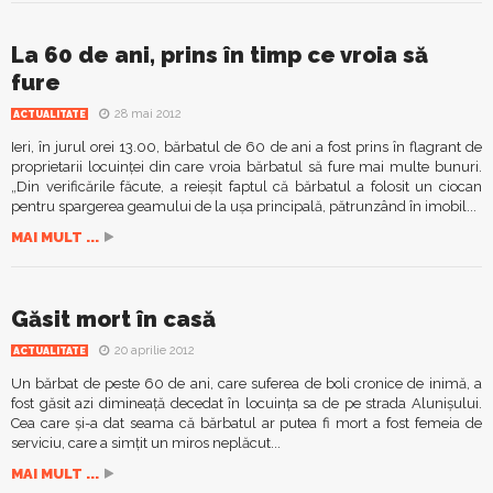
La 60 de ani, prins în timp ce vroia să
fure
28 mai 2012
ACTUALITATE
Ieri, în jurul orei 13.00, bărbatul de 60 de ani a fost prins în flagrant de
proprietarii locuinţei din care vroia bărbatul să fure mai multe bunuri.
„Din verificările făcute, a reieşit faptul că bărbatul a folosit un ciocan
pentru spargerea geamului de la uşa principală, pătrunzând în imobil...
MAI MULT ...
Găsit mort în casă
20 aprilie 2012
ACTUALITATE
Un bărbat de peste 60 de ani, care suferea de boli cronice de inimă, a
fost găsit azi dimineaţă decedat în locuinţa sa de pe strada Alunişului.
Cea care şi-a dat seama că bărbatul ar putea fi mort a fost femeia de
serviciu, care a simţit un miros neplăcut...
MAI MULT ...