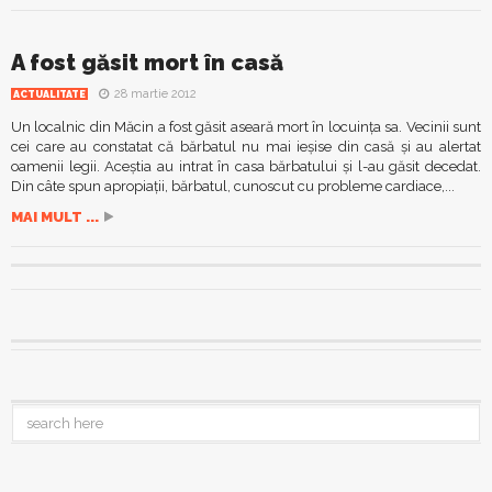
A fost găsit mort în casă
28 martie 2012
ACTUALITATE
Un localnic din Măcin a fost găsit aseară mort în locuinţa sa. Vecinii sunt
cei care au constatat că bărbatul nu mai ieşise din casă şi au alertat
oamenii legii. Aceştia au intrat în casa bărbatului şi l-au găsit decedat.
Din câte spun apropiaţii, bărbatul, cunoscut cu probleme cardiace,...
MAI MULT ...