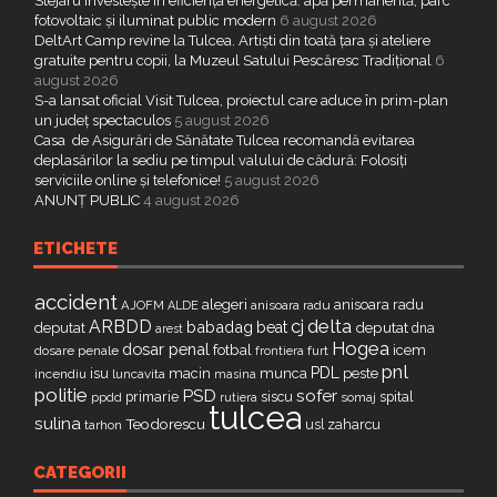
Stejaru investește în eficiența energetică: apă permanentă, parc
fotovoltaic și iluminat public modern
6 august 2026
DeltArt Camp revine la Tulcea. Artiști din toată țara și ateliere
gratuite pentru copii, la Muzeul Satului Pescăresc Tradițional
6
august 2026
S-a lansat oficial Visit Tulcea, proiectul care aduce în prim-plan
un județ spectaculos
5 august 2026
Casa de Asigurări de Sănătate Tulcea recomandă evitarea
deplasărilor la sediu pe timpul valului de cădură: Folosiți
serviciile online și telefonice!
5 august 2026
ANUNȚ PUBLIC
4 august 2026
ETICHETE
accident
alegeri
anisoara radu
AJOFM
anisoara radu
ALDE
delta
ARBDD
cj
babadag
beat
deputat
deputat
dna
arest
Hogea
dosar penal
fotbal
icem
dosare penale
furt
frontiera
pnl
PDL
isu
macin
munca
peste
incendiu
luncavita
masina
politie
PSD
sofer
primarie
siscu
spital
ppdd
somaj
rutiera
tulcea
sulina
Teodorescu
zaharcu
tarhon
usl
CATEGORII