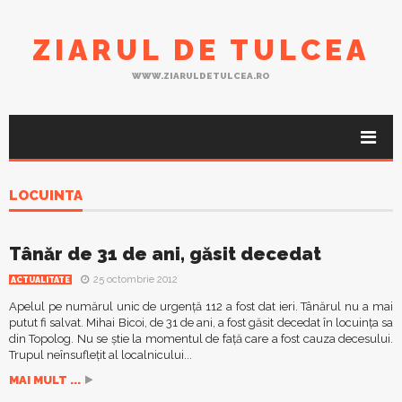
ZIARUL DE TULCEA
WWW.ZIARULDETULCEA.RO
LOCUINTA
Tânăr de 31 de ani, găsit decedat
25 octombrie 2012
ACTUALITATE
Apelul pe numărul unic de urgenţă 112 a fost dat ieri. Tânărul nu a mai
putut fi salvat. Mihai Bicoi, de 31 de ani, a fost găsit decedat în locuinţa sa
din Topolog. Nu se ştie la momentul de faţă care a fost cauza decesului.
Trupul neînsufleţit al localnicului...
MAI MULT ...