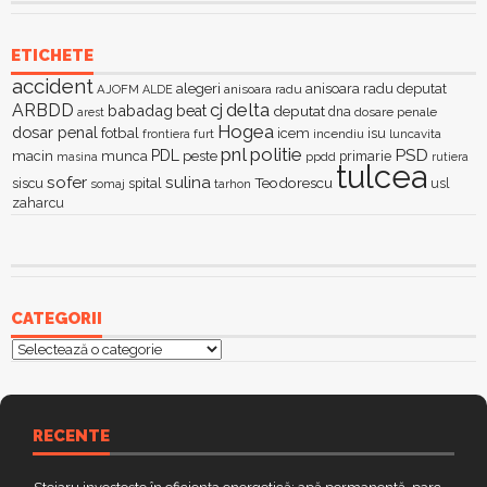
ETICHETE
accident
alegeri
anisoara radu deputat
AJOFM
anisoara radu
ALDE
delta
ARBDD
cj
babadag
beat
deputat
dna
dosare penale
arest
Hogea
dosar penal
fotbal
icem
isu
furt
incendiu
luncavita
frontiera
pnl
politie
PSD
PDL
macin
munca
peste
primarie
ppdd
masina
rutiera
tulcea
sofer
sulina
Teodorescu
siscu
spital
somaj
tarhon
usl
zaharcu
CATEGORII
Categorii
RECENTE