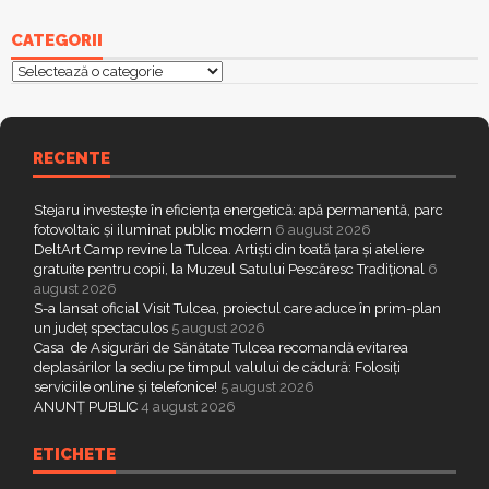
CATEGORII
Categorii
RECENTE
Stejaru investește în eficiența energetică: apă permanentă, parc
fotovoltaic și iluminat public modern
6 august 2026
DeltArt Camp revine la Tulcea. Artiști din toată țara și ateliere
gratuite pentru copii, la Muzeul Satului Pescăresc Tradițional
6
august 2026
S-a lansat oficial Visit Tulcea, proiectul care aduce în prim-plan
un județ spectaculos
5 august 2026
Casa de Asigurări de Sănătate Tulcea recomandă evitarea
deplasărilor la sediu pe timpul valului de cădură: Folosiți
serviciile online și telefonice!
5 august 2026
ANUNȚ PUBLIC
4 august 2026
ETICHETE