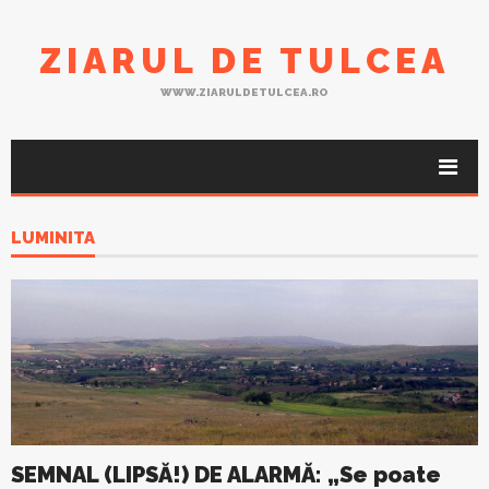
ZIARUL DE TULCEA
WWW.ZIARULDETULCEA.RO
LUMINITA
SEMNAL (LIPSĂ!) DE ALARMĂ: „Se poate