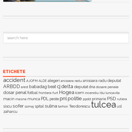
ETICHETE
accident
alegeri
anisoara radu deputat
AJOFM
anisoara radu
ALDE
delta
ARBDD
cj
babadag
beat
deputat
dna
dosare penale
arest
Hogea
dosar penal
fotbal
icem
isu
furt
incendiu
luncavita
frontiera
pnl
politie
PSD
PDL
macin
munca
peste
primarie
ppdd
masina
rutiera
tulcea
sofer
sulina
Teodorescu
siscu
spital
somaj
tarhon
usl
zaharcu