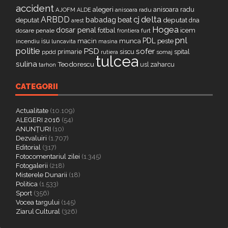
accident
alegeri
anisoara radu
AJOFM
anisoara radu
ALDE
delta
ARBDD
cj
babadag
beat
deputat
deputat
dna
arest
Hogea
dosar penal
fotbal
icem
dosare penale
furt
frontiera
pnl
PDL
isu
macin
munca
peste
incendiu
luncavita
masina
politie
PSD
sofer
primarie
siscu
spital
ppdd
somaj
rutiera
tulcea
sulina
Teodorescu
zaharcu
tarhon
usl
CATEGORII
Actualitate
(10.109)
ALEGERI 2016
(54)
ANUNȚURI
(10)
Dezvaluiri
(1.707)
Editorial
(317)
Fotocomentariul zilei
(1.345)
Fotogalerii
(218)
Misterele Dunarii
(18)
Politica
(1.533)
Sport
(356)
Vocea targului
(145)
Ziarul Cultural
(326)