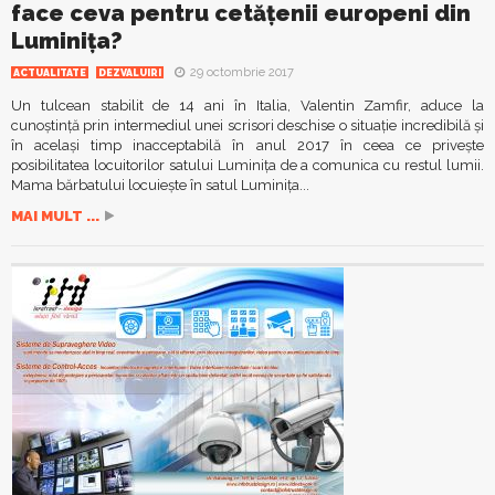
face ceva pentru cetăţenii europeni din
Luminiţa?
29 octombrie 2017
ACTUALITATE
DEZVALUIRI
Un tulcean stabilit de 14 ani în Italia, Valentin Zamfir, aduce la
cunoştinţă prin intermediul unei scrisori deschise o situaţie incredibilă şi
în acelaşi timp inacceptabilă în anul 2017 în ceea ce priveşte
posibilitatea locuitorilor satului Luminiţa de a comunica cu restul lumii.
Mama bărbatului locuieşte în satul Luminiţa...
MAI MULT ...