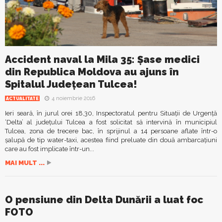
Accident naval la Mila 35: Șase medici
din Republica Moldova au ajuns în
Spitalul Județean Tulcea!
4 noiembrie 2016
ACTUALITATE
Ieri seară, în jurul orei 18,30, Inspectoratul pentru Situații de Urgență
‘Delta’ al județului Tulcea a fost solicitat să intervină în municipiul
Tulcea, zona de trecere bac, în sprijinul a 14 persoane aflate într-o
șalupă de tip water-taxi, acestea fiind preluate din două ambarcațiuni
care au fost implicate într-un...
MAI MULT ...
O pensiune din Delta Dunării a luat foc
FOTO