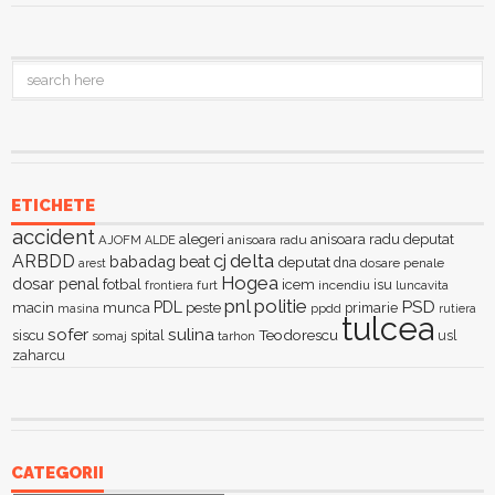
ETICHETE
accident
alegeri
anisoara radu deputat
AJOFM
anisoara radu
ALDE
delta
ARBDD
cj
babadag
beat
deputat
dna
dosare penale
arest
Hogea
dosar penal
fotbal
icem
isu
furt
incendiu
luncavita
frontiera
pnl
politie
PSD
PDL
macin
munca
peste
primarie
ppdd
masina
rutiera
tulcea
sofer
sulina
Teodorescu
siscu
spital
somaj
tarhon
usl
zaharcu
CATEGORII