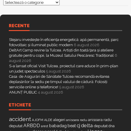
Categorii
RECENTE
Stejaru investește în eficiența energetică: apă permanentă, parc
fotovoltaic și iluminat public modern
6 august 2026
DeltArt Camp revine la Tulcea. Artiști din toată țara și ateliere
gratuite pentru copii, la Muzeul Satului Pescăresc Tradițional
6
august 2026
S-a lansat oficial Visit Tulcea, proiectul care aduce în prim-plan
un județ spectaculos
5 august 2026
Casa de Asigurări de Sănătate Tulcea recomandă evitarea
deplasărilor la sediu pe timpul valului de cădură: Folosiți
serviciile online și telefonice!
5 august 2026
ANUNȚ PUBLIC
4 august 2026
ETICHETE
accident
alegeri
anisoara radu
AJOFM
anisoara radu
ALDE
delta
ARBDD
cj
babadag
beat
deputat
deputat
dna
arest