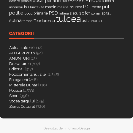
Hogea
dosar penal
fotbal
icem
dosare penale
furt
frontiera
pnl
PDL
isu
macin
munca
peste
incendiu
luncavita
masina
politie
PSD
sofer
primarie
siscu
spital
ppdd
somaj
rutiera
tulcea
sulina
Teodorescu
zaharcu
tarhon
usl
CATEGORII
Actualitate
(10.112)
ALEGERI 2016
(54)
ANUNȚURI
(13)
Dezvaluiri
(1.707)
Editorial
(317)
Fotocomentariul zilei
(1.345)
Fotogalerii
(218)
Misterele Dunarii
(18)
Politica
(1.533)
Sport
(356)
Vocea targului
(145)
Ziarul Cultural
(326)
Dezvoltat de:
InfoTrust-Design