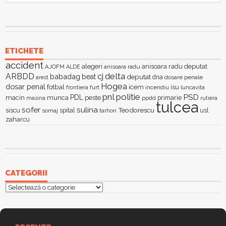
ETICHETE
accident
alegeri
anisoara radu deputat
AJOFM
anisoara radu
ALDE
delta
ARBDD
cj
babadag
beat
deputat
dna
dosare penale
arest
Hogea
dosar penal
fotbal
icem
isu
furt
incendiu
luncavita
frontiera
pnl
politie
PSD
PDL
macin
munca
peste
primarie
ppdd
masina
rutiera
tulcea
sofer
sulina
Teodorescu
siscu
spital
somaj
tarhon
usl
zaharcu
CATEGORII
Categorii