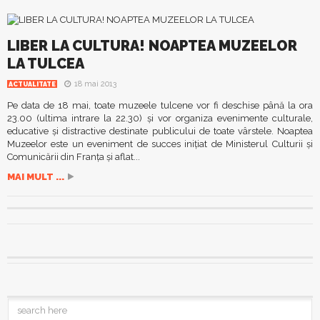
LIBER LA CULTURA! NOAPTEA MUZEELOR
LA TULCEA
18 mai 2013
ACTUALITATE
Pe data de 18 mai, toate muzeele tulcene vor fi deschise până la ora
23.00 (ultima intrare la 22.30) şi vor organiza evenimente culturale,
educative şi distractive destinate publicului de toate vârstele. Noaptea
Muzeelor este un eveniment de succes iniţiat de Ministerul Culturii şi
Comunicării din Franţa şi aflat...
MAI MULT ...