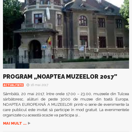
PROGRAM „NOAPTEA MUZEELOR 2017”
16 mai 2017
ACTUALITATE
Sâmbătă, 20 mai 2017, între orele 17.00 – 23.00, muzeele din Tulcea
sărbătoresc, alături de peste 3000 de muzee din toată Europa,
NOAPTEA EUROPEANĂ A MUZEELOR printr-o serie de evenimente la
care publicul este invitat să participe în mod gratuit. La evenimentele
organizate cu această ocazie va participa și...
MAI MULT ...