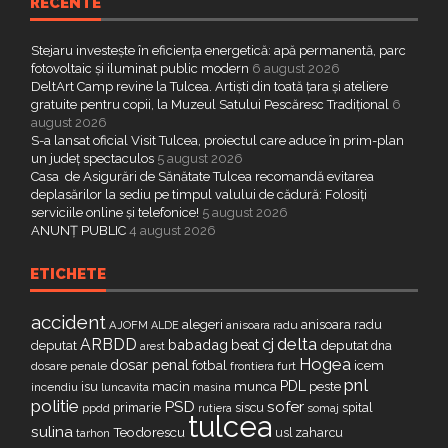
RECENTE
Stejaru investește în eficiența energetică: apă permanentă, parc
fotovoltaic și iluminat public modern
6 august 2026
DeltArt Camp revine la Tulcea. Artiști din toată țara și ateliere
gratuite pentru copii, la Muzeul Satului Pescăresc Tradițional
6
august 2026
S-a lansat oficial Visit Tulcea, proiectul care aduce în prim-plan
un județ spectaculos
5 august 2026
Casa de Asigurări de Sănătate Tulcea recomandă evitarea
deplasărilor la sediu pe timpul valului de cădură: Folosiți
serviciile online și telefonice!
5 august 2026
ANUNȚ PUBLIC
4 august 2026
ETICHETE
accident
alegeri
anisoara radu
AJOFM
anisoara radu
ALDE
delta
ARBDD
cj
babadag
beat
deputat
deputat
dna
arest
Hogea
dosar penal
fotbal
icem
dosare penale
furt
frontiera
pnl
PDL
isu
macin
munca
peste
incendiu
luncavita
masina
politie
PSD
sofer
primarie
siscu
spital
ppdd
somaj
rutiera
tulcea
sulina
Teodorescu
zaharcu
tarhon
usl