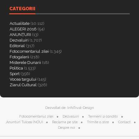
CATEGORII
Actualitate
(10.112)
ALEGERI 2016
(54)
ANUNȚURI
(13)
Dezvaluiri
(1.707)
Editorial
(317)
Fotocomentariul zilei
(1.345)
Fotogalerii
(218)
Misterele Dunarii
(18)
Politica
(1.533)
Sport
(356)
Vocea targului
(145)
Ziarul Cultural
(326)
Dezvoltat de:
InfoTrust-Design
Fotocomentariul zilei
Dezvaluiri
Termeni si conditii
Anunturi Tulcea (NOU)
Reclama pe site
Trimite o stire
Contact
Despre noi