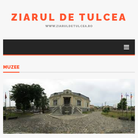
ZIARUL DE TULCEA
WWW.ZIARULDETULCEA.RO
MUZEE