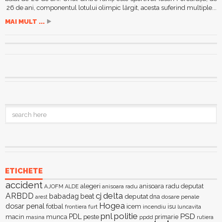
26 de ani, componentul lotului olimpic lărgit, acesta suferind multiple...
MAI MULT ...
ETICHETE
accident
alegeri
anisoara radu deputat
AJOFM
anisoara radu
ALDE
delta
ARBDD
cj
babadag
beat
deputat
dna
dosare penale
arest
Hogea
dosar penal
fotbal
icem
isu
furt
incendiu
luncavita
frontiera
pnl
politie
PSD
PDL
macin
munca
peste
primarie
ppdd
masina
rutiera