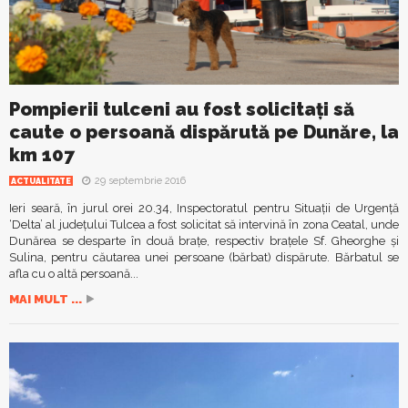
Pompierii tulceni au fost solicitați să
caute o persoană dispărută pe Dunăre, la
km 107
29 septembrie 2016
ACTUALITATE
Ieri seară, în jurul orei 20.34, Inspectoratul pentru Situații de Urgență
‘Delta’ al județului Tulcea a fost solicitat să intervină în zona Ceatal, unde
Dunărea se desparte în două brațe, respectiv brațele Sf. Gheorghe și
Sulina, pentru căutarea unei persoane (bărbat) dispărute. Bărbatul se
afla cu o altă persoană...
MAI MULT ...