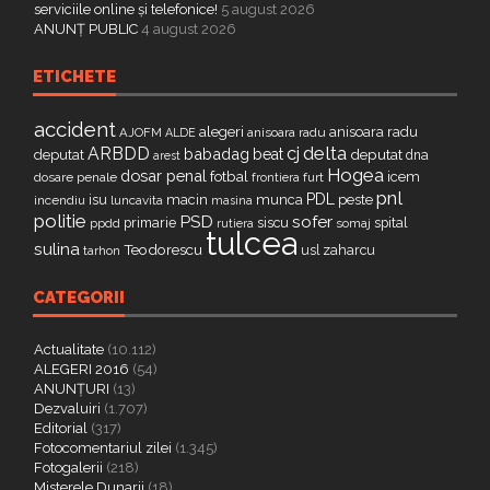
serviciile online și telefonice!
5 august 2026
ANUNȚ PUBLIC
4 august 2026
ETICHETE
accident
alegeri
anisoara radu
AJOFM
anisoara radu
ALDE
delta
ARBDD
cj
babadag
beat
deputat
deputat
dna
arest
Hogea
dosar penal
fotbal
icem
dosare penale
furt
frontiera
pnl
PDL
isu
macin
munca
peste
incendiu
luncavita
masina
politie
PSD
sofer
primarie
siscu
spital
ppdd
somaj
rutiera
tulcea
sulina
Teodorescu
zaharcu
tarhon
usl
CATEGORII
Actualitate
(10.112)
ALEGERI 2016
(54)
ANUNȚURI
(13)
Dezvaluiri
(1.707)
Editorial
(317)
Fotocomentariul zilei
(1.345)
Fotogalerii
(218)
Misterele Dunarii
(18)