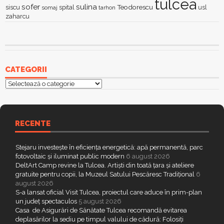
tulcea
sofer
sulina
Teodorescu
siscu
spital
somaj
tarhon
usl
zaharcu
CATEGORII
Categorii
RECENTE
Stejaru investește în eficiența energetică: apă permanentă, parc
fotovoltaic și iluminat public modern
6 august 2026
DeltArt Camp revine la Tulcea. Artiști din toată țara și ateliere
gratuite pentru copii, la Muzeul Satului Pescăresc Tradițional
6
august 2026
S-a lansat oficial Visit Tulcea, proiectul care aduce în prim-plan
un județ spectaculos
5 august 2026
Casa de Asigurări de Sănătate Tulcea recomandă evitarea
deplasărilor la sediu pe timpul valului de cădură: Folosiți