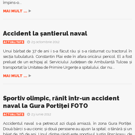
împins-o...
MAI MULT ...
Accident la şantierul naval
25 octombrie 2012
ACTUALITATE
Unui bărbat de 37 de ani i s-a făcut rău şi s-a răsturnat cu tractorul în
secţia tubulatură. Constantin Plai este în afara oricărui pericol. El a fost
preluat de un echipaj al Serviciului Judeţean de Ambulanţă Tulcea şi
transportat la Unitatea de Primire Urgenţe a spitalului, dar nu...
MAI MULT ...
Sportiv olimpic, rănit într-un accident
naval la Gura Portiţei FOTO
23 iunie 2012
ACTUALITATE
Accidentul naval s-a petrecut azi după amiază, în zona Gura Portiţei.
Două bărci s-au cionic şi două persoane au ajusn la spital: o tânără şi un
băiat de 26 de ani. Unul dintre răniţi este sportivul Iustin Porcăraşu, de