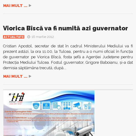
MAI MULT ...
Viorica Bîscă va fi numită azi guvernator
16 martie 2012
ACTUALITATE
Cristian Apostol, secretar de stat în cadrul Ministerului Mediului va fi
prezent astăzi, la ora 11.00, la Tulcea, pentru a o numi oficial în funcţia
de guvernator pe Viorica Bîscă, fosta şefă a Agenţiei Judeţene pentru
Protecţia Mediului Tulcea. Fostul guvernator, Grigore Baboianu, şi-a dat
demisia săptămâna trecută, după...
MAI MULT ...