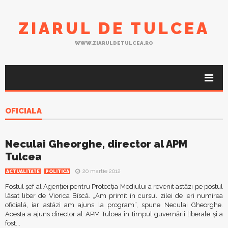
ZIARUL DE TULCEA
WWW.ZIARULDETULCEA.RO
OFICIALA
Neculai Gheorghe, director al APM
Tulcea
20 martie 2012
ACTUALITATE
POLITICA
Fostul şef al Agenţiei pentru Protecţia Mediului a revenit astăzi pe postul
lăsat liber de Viorica Bîscă. „Am primit în cursul zilei de ieri numirea
oficială, iar astăzi am ajuns la program“, spune Neculai Gheorghe.
Acesta a ajuns director al APM Tulcea în timpul guvernării liberale şi a
fost...