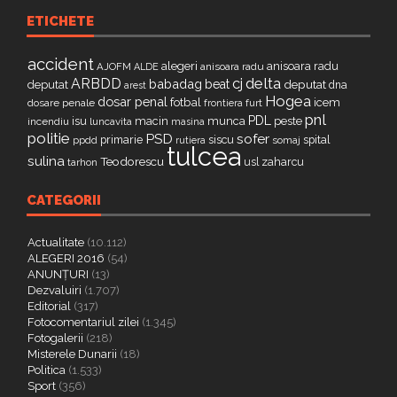
ETICHETE
accident
alegeri
anisoara radu
AJOFM
anisoara radu
ALDE
delta
ARBDD
cj
babadag
beat
deputat
deputat
dna
arest
Hogea
dosar penal
fotbal
icem
dosare penale
furt
frontiera
pnl
PDL
isu
macin
munca
peste
incendiu
luncavita
masina
politie
PSD
sofer
primarie
siscu
spital
ppdd
somaj
rutiera
tulcea
sulina
Teodorescu
zaharcu
tarhon
usl
CATEGORII
Actualitate
(10.112)
ALEGERI 2016
(54)
ANUNȚURI
(13)
Dezvaluiri
(1.707)
Editorial
(317)
Fotocomentariul zilei
(1.345)
Fotogalerii
(218)
Misterele Dunarii
(18)
Politica
(1.533)
Sport
(356)