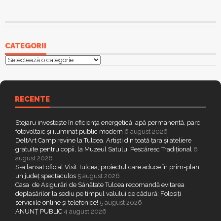
CATEGORII
Categorii
RECENTE
Stejaru investește în eficiența energetică: apă permanentă, parc
fotovoltaic și iluminat public modern
6 august 2026
DeltArt Camp revine la Tulcea. Artiști din toată țara și ateliere
gratuite pentru copii, la Muzeul Satului Pescăresc Tradițional
6
august 2026
S-a lansat oficial Visit Tulcea, proiectul care aduce în prim-plan
un județ spectaculos
5 august 2026
Casa de Asigurări de Sănătate Tulcea recomandă evitarea
deplasărilor la sediu pe timpul valului de cădură: Folosiți
serviciile online și telefonice!
5 august 2026
ANUNȚ PUBLIC
4 august 2026