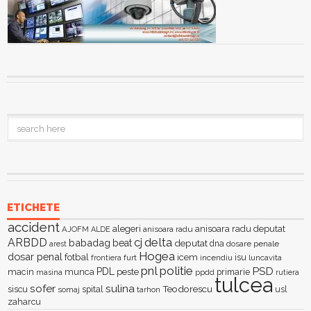
ETICHETE
accident
alegeri
anisoara radu deputat
AJOFM
anisoara radu
ALDE
delta
ARBDD
cj
babadag
beat
deputat
dna
dosare penale
arest
Hogea
dosar penal
fotbal
icem
isu
furt
incendiu
luncavita
frontiera
pnl
politie
PSD
PDL
macin
munca
peste
primarie
ppdd
masina
rutiera
tulcea
sofer
sulina
Teodorescu
siscu
spital
somaj
tarhon
usl
zaharcu