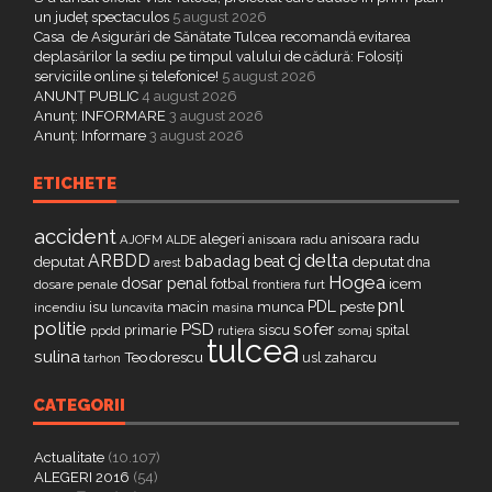
un județ spectaculos
5 august 2026
Casa de Asigurări de Sănătate Tulcea recomandă evitarea
deplasărilor la sediu pe timpul valului de cădură: Folosiți
serviciile online și telefonice!
5 august 2026
ANUNȚ PUBLIC
4 august 2026
Anunț: INFORMARE
3 august 2026
Anunț: Informare
3 august 2026
ETICHETE
accident
alegeri
anisoara radu
AJOFM
anisoara radu
ALDE
delta
ARBDD
cj
babadag
beat
deputat
deputat
dna
arest
Hogea
dosar penal
fotbal
icem
dosare penale
furt
frontiera
pnl
PDL
isu
macin
munca
peste
incendiu
luncavita
masina
politie
PSD
sofer
primarie
siscu
spital
ppdd
somaj
rutiera
tulcea
sulina
Teodorescu
zaharcu
tarhon
usl
CATEGORII
Actualitate
(10.107)
ALEGERI 2016
(54)