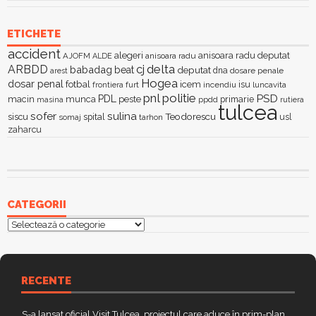
ETICHETE
accident
alegeri
anisoara radu deputat
AJOFM
anisoara radu
ALDE
delta
ARBDD
cj
babadag
beat
deputat
dna
dosare penale
arest
Hogea
dosar penal
fotbal
icem
isu
furt
incendiu
luncavita
frontiera
pnl
politie
PSD
PDL
macin
munca
peste
primarie
ppdd
masina
rutiera
tulcea
sofer
sulina
Teodorescu
siscu
spital
somaj
tarhon
usl
zaharcu
CATEGORII
Categorii
RECENTE
S-a lansat oficial Visit Tulcea, proiectul care aduce în prim-plan