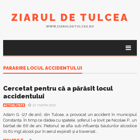
ZIARUL DE TULCEA
WWW.ZIARULDETULCEA.RO
PARASIRE LOCUL ACCIDENTULUI
Cercetat pentru că a părăsit locul
accidentului
22 martie 2012
ACTUALITATE
Adam G. (27 de ani), din Tulcea, a provocat un accident în municipiul
Constanța. În timp ce dădea cu spatele, șoferul l-a lovit pe Nicolae P., un
bărbat de 66 de ani. Pietonul se afla sub influenţa băuturilor alcoolice
(0,61 mgl alcool pur în aerul expirat) și a traversat...