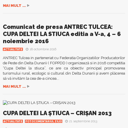
MAI MULT ...
Comunicat de presa ANTREC TULCEA:
CUPA DELTEI LA STIUCA editia a V-a, 4 – 6
noiembrie 2016
18 octombrie 2016
ACTUALITATE
ANTREC Tulcea in parteneriat cu Federatia Organizatiilor Producatorilor
de Peste din Delta Dunarii ( FOPPDD ) organizează si in 2016 competitia
“Cupa Deltei la stiuca”, ce are ca obiectiv principal promovarea
turismului rural, ecologic si cultural din Delta Dunarii şi avem plăcerea
să vă invităm la cea de-a cincea...
MAI MULT ...
CUPA DELTEI LA ŞTIUCA – CRIŞAN 2013
21 septembrie 2013
ACTUALITATE
FOTOCOMENTARIUL ZILEI