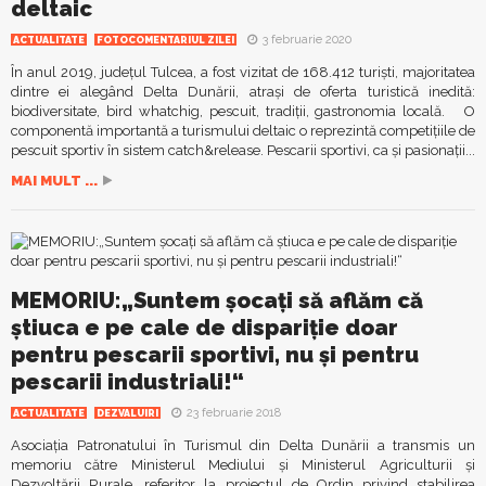
deltaic
3 februarie 2020
ACTUALITATE
FOTOCOMENTARIUL ZILEI
În anul 2019, județul Tulcea, a fost vizitat de 168.412 turiști, majoritatea
dintre ei alegând Delta Dunării, atrași de oferta turistică inedită:
biodiversitate, bird whatchig, pescuit, tradiții, gastronomia locală. O
componentă importantă a turismului deltaic o reprezintă competițiile de
pescuit sportiv în sistem catch&release. Pescarii sportivi, ca și pasionații...
MAI MULT ...
MEMORIU:„Suntem şocaţi să aflăm că
ştiuca e pe cale de dispariţie doar
pentru pescarii sportivi, nu şi pentru
pescarii industriali!“
23 februarie 2018
ACTUALITATE
DEZVALUIRI
Asociația Patronatului în Turismul din Delta Dunării a transmis un
memoriu către Ministerul Mediului şi Ministerul Agriculturii și
Dezvoltării Rurale, referitor la proiectul de Ordin privind stabilirea