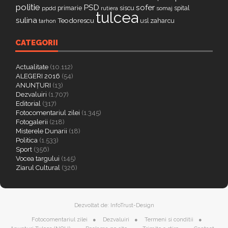
politie
PSD
sofer
primarie
siscu
spital
ppdd
somaj
rutiera
tulcea
sulina
Teodorescu
zaharcu
tarhon
usl
CATEGORII
Actualitate
(10.112)
ALEGERI 2016
(54)
ANUNȚURI
(13)
Dezvaluiri
(1.707)
Editorial
(317)
Fotocomentariul zilei
(1.345)
Fotogalerii
(218)
Misterele Dunarii
(18)
Politica
(1.533)
Sport
(356)
Vocea targului
(145)
Ziarul Cultural
(326)
Dezvoltat de:
InfoTrust-Design
Fotocomentariul zilei
Dezvaluiri
Termeni si conditii