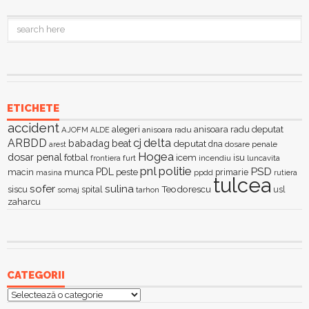
ETICHETE
accident
alegeri
anisoara radu deputat
AJOFM
anisoara radu
ALDE
delta
ARBDD
cj
babadag
beat
deputat
dna
dosare penale
arest
Hogea
dosar penal
fotbal
icem
isu
furt
incendiu
luncavita
frontiera
pnl
politie
PSD
PDL
macin
munca
peste
primarie
ppdd
masina
rutiera
tulcea
sofer
sulina
Teodorescu
siscu
spital
somaj
tarhon
usl
zaharcu
CATEGORII
Categorii