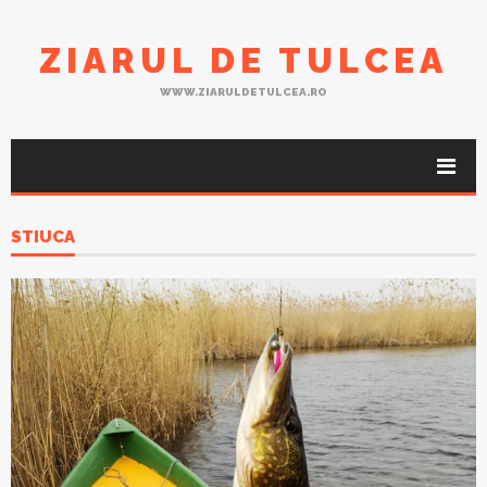
ZIARUL DE TULCEA
WWW.ZIARULDETULCEA.RO
STIUCA