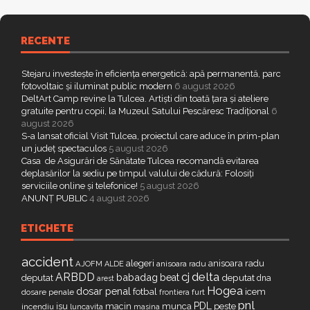
RECENTE
Stejaru investește în eficiența energetică: apă permanentă, parc
fotovoltaic și iluminat public modern
6 august 2026
DeltArt Camp revine la Tulcea. Artiști din toată țara și ateliere
gratuite pentru copii, la Muzeul Satului Pescăresc Tradițional
6
august 2026
S-a lansat oficial Visit Tulcea, proiectul care aduce în prim-plan
un județ spectaculos
5 august 2026
Casa de Asigurări de Sănătate Tulcea recomandă evitarea
deplasărilor la sediu pe timpul valului de cădură: Folosiți
serviciile online și telefonice!
5 august 2026
ANUNȚ PUBLIC
4 august 2026
ETICHETE
accident
alegeri
anisoara radu
AJOFM
anisoara radu
ALDE
delta
ARBDD
cj
babadag
beat
deputat
deputat
dna
arest
Hogea
dosar penal
fotbal
icem
dosare penale
furt
frontiera
pnl
PDL
isu
macin
munca
peste
incendiu
luncavita
masina