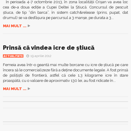
În perioada 4-7 octombrie 2013, în zona localităţii Crişan va avea loc
cea de-a doua ediţie a Cupei Deltei la Ştiucă. Concursul de pescuit
ştiuca, de tip “din barca”, în sistem catch&release (prins, pupat, dat
drumul) se va desfăşura pe parcursul a 3 manşe, pe durata a 3...
MAI MULT ...
Prinsă că vindea icre de ştiucă
19 aprilie 2012
ACTUALITATE
Femeia avea într-o geantă mai multe borcane cu icre de ştiucă pe care
încera să le comercializeze fără a deţine documente legale. A fost prinsă
de poliţiştii de frontieră, astfel că cele 1,3 kilograme icre în stare
proaspătă, cu o valoare de aproximativ 130 lei, au fost ridicate în...
MAI MULT ...