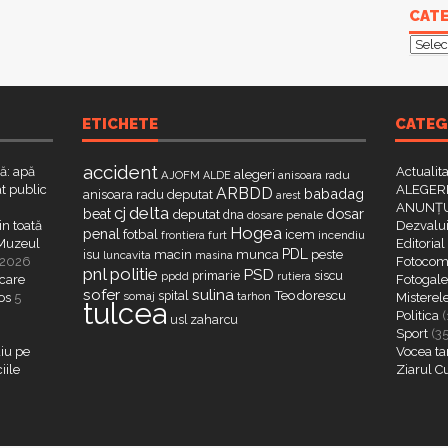
CATE
Categ
ETICHETE
CATEG
accident
că: apă
Actualit
alegeri
AJOFM
anisoara radu
ALDE
t public
ALEGERI
ARBDD
babadag
anisoara radu deputat
arest
ANUNȚU
delta
cj
dosar
beat
deputat
dna
dosare penale
in toată
Dezvalui
Hogea
penal
fotbal
icem
furt
incendiu
frontiera
a Muzeul
Editorial
PDL
isu
macin
munca
peste
luncavita
masina
 2026
Fotocome
pnl
politie
PSD
primarie
siscu
ppdd
rutiera
 care
Fotogaler
sofer
sulina
Teodorescu
spital
somaj
tarhon
os
5
Misterel
tulcea
Politica
(
zaharcu
usl
Sport
(3
iu pe
Vocea ta
iile
Ziarul C