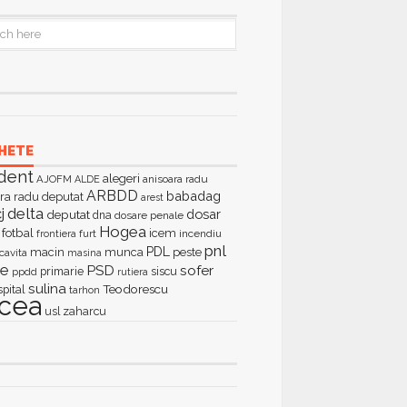
HETE
dent
alegeri
AJOFM
anisoara radu
ALDE
ARBDD
babadag
ra radu deputat
arest
delta
j
dosar
deputat
dna
dosare penale
Hogea
fotbal
icem
furt
incendiu
frontiera
pnl
PDL
macin
munca
peste
cavita
masina
ie
PSD
sofer
primarie
siscu
ppdd
rutiera
sulina
Teodorescu
spital
tarhon
lcea
zaharcu
usl