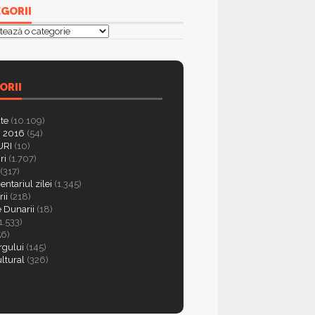
GORII
orii
ORII
ate
(10.109)
 2016
(54)
RI
(10)
ri
(1.707)
(317)
ntariul zilei
(1.345)
ii
(218)
e Dunarii
(18)
1.533)
56)
rgului
(145)
ultural
(326)