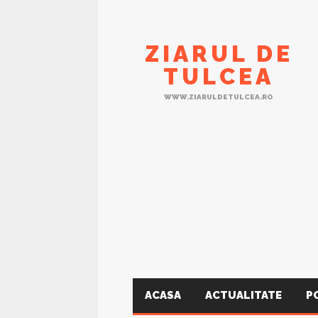
ZIARUL DE
TULCEA
WWW.ZIARULDETULCEA.RO
ACASA
ACTUALITATE
P