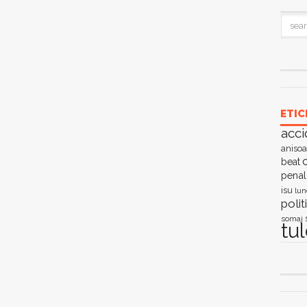
ETIC
acci
anisoa
c
beat
penal
isu
lun
polit
somaj
tu