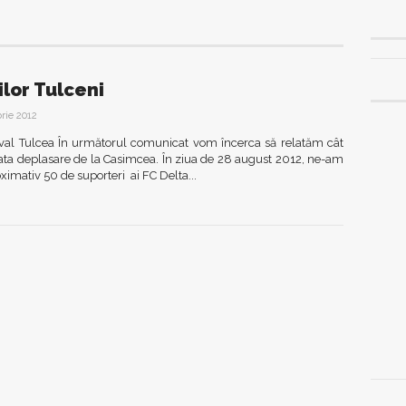
lor Tulceni
rie 2012
val Tulcea În următorul comunicat vom încerca să relatăm cât
zata deplasare de la Casimcea. În ziua de 28 august 2012, ne-am
imativ 50 de suporteri ai FC Delta...