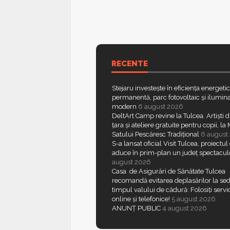
RECENTE
Stejaru investește în eficiența energeti
permanentă, parc fotovoltaic și ilumina
modern
6 august 2026
DeltArt Camp revine la Tulcea. Artiști d
țara și ateliere gratuite pentru copii, l
Satului Pescăresc Tradițional
6 august
S-a lansat oficial Visit Tulcea, proiectul
aduce în prim-plan un județ spectacul
august 2026
Casa de Asigurări de Sănătate Tulcea
recomandă evitarea deplasărilor la sed
timpul valului de cădură: Folosiți servic
online și telefonice!
5 august 2026
ANUNȚ PUBLIC
4 august 2026