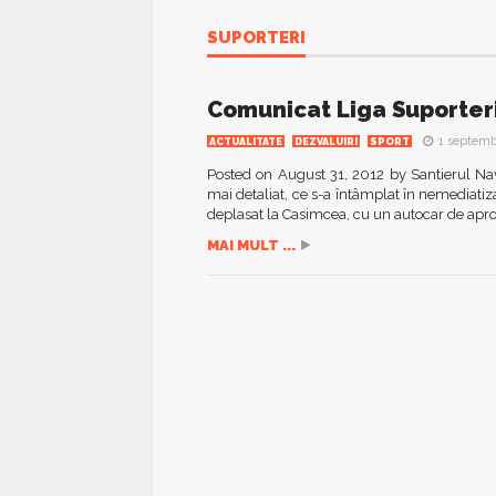
SUPORTERI
Comunicat Liga Suporteri
1 septemb
ACTUALITATE
DEZVALUIRI
SPORT
Posted on August 31, 2012 by Santierul Na
mai detaliat, ce s-a întâmplat în nemediati
deplasat la Casimcea, cu un autocar de aprox
MAI MULT ...