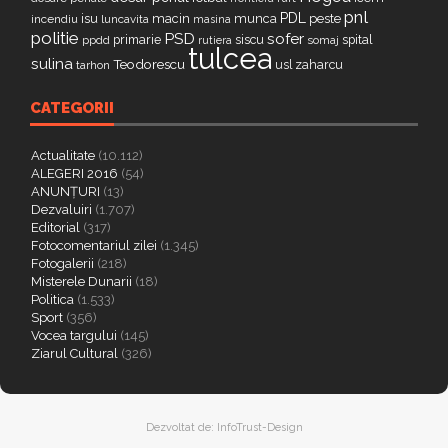
pnl
PDL
isu
macin
munca
peste
incendiu
luncavita
masina
politie
PSD
sofer
primarie
siscu
spital
ppdd
somaj
rutiera
tulcea
sulina
Teodorescu
zaharcu
tarhon
usl
CATEGORII
Actualitate
(10.112)
ALEGERI 2016
(54)
ANUNȚURI
(13)
Dezvaluiri
(1.707)
Editorial
(317)
Fotocomentariul zilei
(1.345)
Fotogalerii
(218)
Misterele Dunarii
(18)
Politica
(1.533)
Sport
(356)
Vocea targului
(145)
Ziarul Cultural
(326)
Dezvoltat de:
InfoTrust-Design