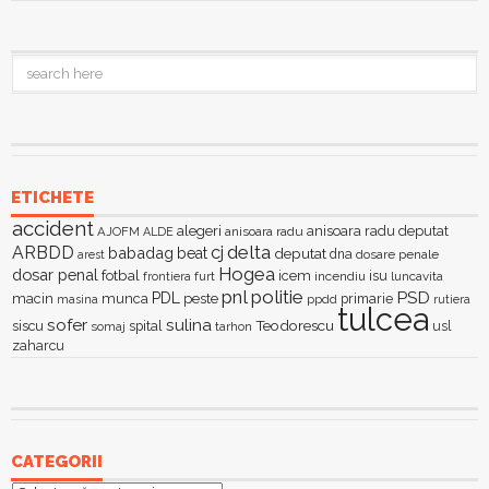
ETICHETE
accident
alegeri
anisoara radu deputat
AJOFM
anisoara radu
ALDE
delta
ARBDD
cj
babadag
beat
deputat
dna
dosare penale
arest
Hogea
dosar penal
fotbal
icem
isu
furt
incendiu
luncavita
frontiera
pnl
politie
PSD
PDL
macin
munca
peste
primarie
ppdd
masina
rutiera
tulcea
sofer
sulina
Teodorescu
siscu
spital
somaj
tarhon
usl
zaharcu
CATEGORII