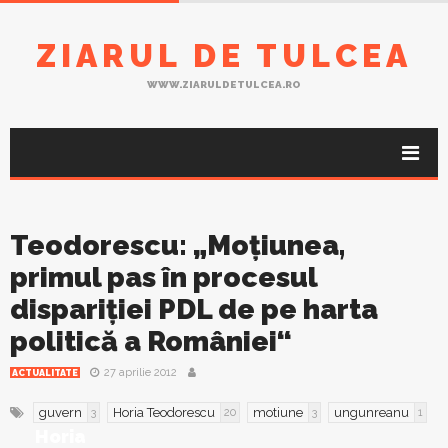
ZIARUL DE TULCEA
WWW.ZIARULDETULCEA.RO
Teodorescu: „Moţiunea,
primul pas în procesul
dispariţiei PDL de pe harta
politică a României“
27 aprilie 2012
ACTUALITATE
guvern
Horia Teodorescu
motiune
ungunreanu
3
20
3
1
Horia