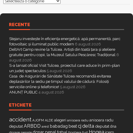
Categorii
RECENTE
Stejaru investește în eficiența energetică: apă permanentă, parc
fotovoltaic și iluminat public modern
6 august 2026
DeltArt Camp revine la Tulcea. Artiști din toată țara și ateliere
gratuite pentru copii, la Muzeul Satului Pescăresc Tradițional
6
august 2026
S-a lansat oficial Visit Tulcea, proiectul care aduce în prim-plan
un județ spectaculos
5 august 2026
Casa de Asigurări de Sănătate Tulcea recomandă evitarea
deplasărilor la sediu pe timpul valului de cădură: Folosiți
serviciile online și telefonice!
5 august 2026
ANUNȚ PUBLIC
4 august 2026
ETICHETE
accident
alegeri
anisoara radu
AJOFM
anisoara radu
ALDE
delta
ARBDD
cj
babadag
beat
deputat
deputat
dna
arest
Hogea
dosar penal
fotbal
icem
dosare penale
furt
frontiera