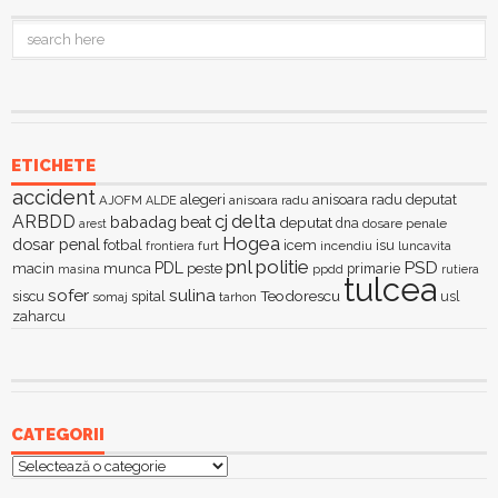
ETICHETE
accident
alegeri
anisoara radu deputat
AJOFM
anisoara radu
ALDE
delta
ARBDD
cj
babadag
beat
deputat
dna
dosare penale
arest
Hogea
dosar penal
fotbal
icem
isu
furt
incendiu
luncavita
frontiera
pnl
politie
PSD
PDL
macin
munca
peste
primarie
ppdd
masina
rutiera
tulcea
sofer
sulina
Teodorescu
siscu
spital
somaj
tarhon
usl
zaharcu
CATEGORII
Categorii