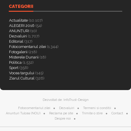
CATEGORII
Actualitate
(10.107)
ALEGERI 2016
(54)
ANUNȚURI
(10)
Dezvaluiri
(1.707)
Editorial
(317)
Fotocomentariul zilei
(1.344)
Fotogalerii
(218)
Misterele Dunarii
(18)
Politica
(1.532)
Sport
(356)
Vocea targului
(145)
Ziarul Cultural
(326)
Dezvoltat de:
InfoTrust-Design
Fotocomentariul zilei
Dezvaluiri
Termeni si conditii
Anunturi Tulcea (NOU)
Reclama pe site
Trimite o stire
Contact
Despre noi