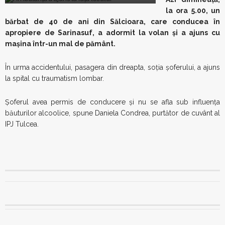
la ora 5.00, un
bărbat de 40 de ani din Sălcioara, care conducea în
apropiere de Sarinasuf, a adormit la volan şi a ajuns cu
maşina într-un mal de pământ.
În urma accidentului, pasagera din dreapta, soţia şoferului, a ajuns
la spital cu traumatism lombar.
Şoferul avea permis de conducere şi nu se afla sub influenţa
băuturilor alcoolice, spune Daniela Condrea, purtător de cuvânt al
IPJ Tulcea.