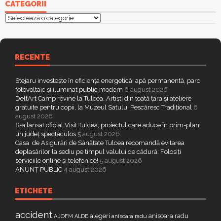
CATEGORII
Categorii
RECENTE
Stejaru investește în eficiența energetică: apă permanentă, parc
fotovoltaic și iluminat public modern
6 august 2026
DeltArt Camp revine la Tulcea. Artiști din toată țara și ateliere
gratuite pentru copii, la Muzeul Satului Pescăresc Tradițional
6
august 2026
S-a lansat oficial Visit Tulcea, proiectul care aduce în prim-plan
un județ spectaculos
5 august 2026
Casa de Asigurări de Sănătate Tulcea recomandă evitarea
deplasărilor la sediu pe timpul valului de cădură: Folosiți
serviciile online și telefonice!
5 august 2026
ANUNȚ PUBLIC
4 august 2026
ETICHETE
accident
alegeri
anisoara radu
AJOFM
anisoara radu
ALDE