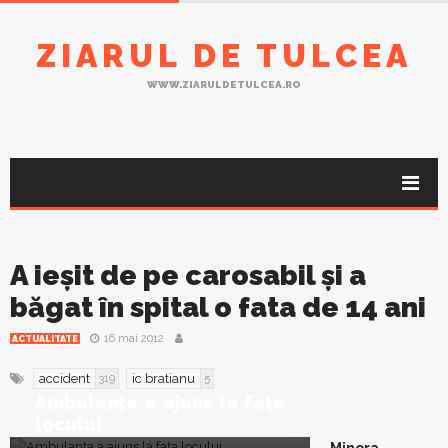
ZIARUL DE TULCEA
WWW.ZIARULDETULCEA.RO
A ieşit de pe carosabil şi a
băgat în spital o fata de 14 ani
16 mai 2012
ACTUALITATE
accident
ic bratianu
319
5
Ambulanţa a ajuns la faţa
locului