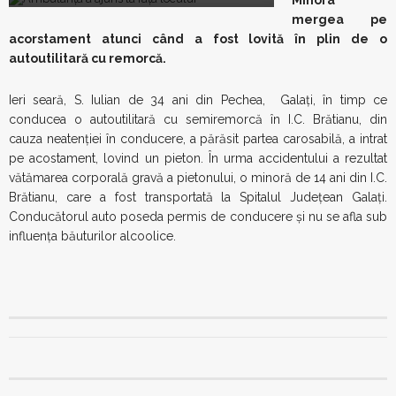
Minora
mergea pe
acorstament atunci când a fost lovită în plin de o
autoutilitară cu remorcă.
Ieri seară, S. Iulian de 34 ani din Pechea, Galaţi, în timp ce
conducea o autoutilitară cu semiremorcă în I.C. Brătianu, din
cauza neatenţiei în conducere, a părăsit partea carosabilă, a intrat
pe acostament, lovind un pieton. În urma accidentului a rezultat
vătămarea corporală gravă a pietonului, o minoră de 14 ani din I.C.
Brătianu, care a fost transportată la Spitalul Judeţean Galaţi.
Conducătorul auto poseda permis de conducere şi nu se afla sub
influenţa băuturilor alcoolice.