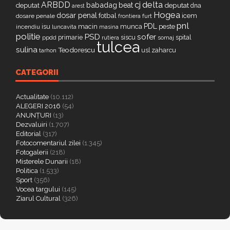
delta
ARBDD
cj
babadag
beat
deputat
deputat
dna
arest
Hogea
dosar penal
fotbal
icem
dosare penale
furt
frontiera
pnl
PDL
isu
macin
munca
peste
incendiu
luncavita
masina
politie
PSD
sofer
primarie
siscu
spital
ppdd
somaj
rutiera
tulcea
sulina
Teodorescu
zaharcu
tarhon
usl
CATEGORII
Actualitate
(10.112)
ALEGERI 2016
(54)
ANUNȚURI
(13)
Dezvaluiri
(1.707)
Editorial
(317)
Fotocomentariul zilei
(1.345)
Fotogalerii
(218)
Misterele Dunarii
(18)
Politica
(1.533)
Sport
(356)
Vocea targului
(145)
Ziarul Cultural
(326)