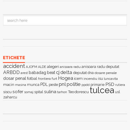
ETICHETE
accident
alegeri
anisoara radu deputat
AJOFM
anisoara radu
ALDE
delta
ARBDD
cj
babadag
beat
deputat
dna
dosare penale
arest
Hogea
dosar penal
fotbal
icem
isu
furt
incendiu
luncavita
frontiera
pnl
politie
PSD
PDL
macin
munca
peste
primarie
ppdd
masina
rutiera
tulcea
sofer
sulina
Teodorescu
siscu
spital
somaj
tarhon
usl
zaharcu