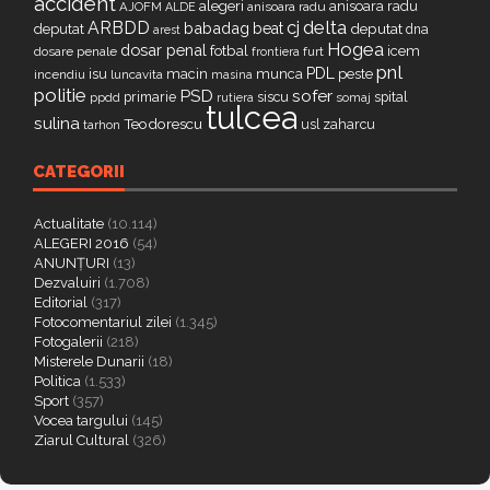
accident
alegeri
anisoara radu
AJOFM
anisoara radu
ALDE
delta
ARBDD
cj
babadag
beat
deputat
deputat
dna
arest
Hogea
dosar penal
fotbal
icem
dosare penale
furt
frontiera
pnl
PDL
isu
macin
munca
peste
incendiu
luncavita
masina
politie
PSD
sofer
primarie
siscu
spital
ppdd
somaj
rutiera
tulcea
sulina
Teodorescu
zaharcu
tarhon
usl
CATEGORII
Actualitate
(10.114)
ALEGERI 2016
(54)
ANUNȚURI
(13)
Dezvaluiri
(1.708)
Editorial
(317)
Fotocomentariul zilei
(1.345)
Fotogalerii
(218)
Misterele Dunarii
(18)
Politica
(1.533)
Sport
(357)
Vocea targului
(145)
Ziarul Cultural
(326)