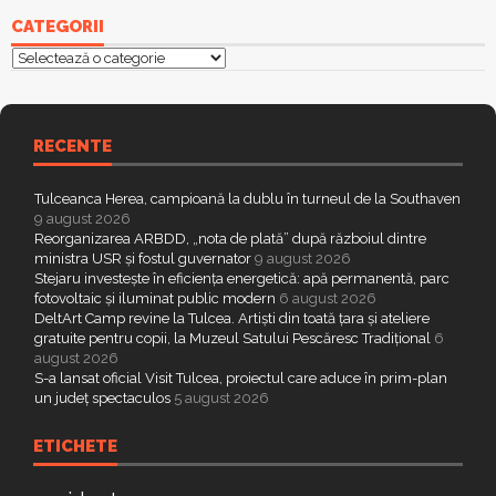
CATEGORII
Categorii
RECENTE
Tulceanca Herea, campioană la dublu în turneul de la Southaven
9 august 2026
Reorganizarea ARBDD, „nota de plată” după războiul dintre
ministra USR și fostul guvernator
9 august 2026
Stejaru investește în eficiența energetică: apă permanentă, parc
fotovoltaic și iluminat public modern
6 august 2026
DeltArt Camp revine la Tulcea. Artiști din toată țara și ateliere
gratuite pentru copii, la Muzeul Satului Pescăresc Tradițional
6
august 2026
S-a lansat oficial Visit Tulcea, proiectul care aduce în prim-plan
un județ spectaculos
5 august 2026
ETICHETE