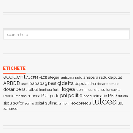
ETICHETE
accident
alegeri
anisoara radu deputat
AJOFM
anisoara radu
ALDE
delta
ARBDD
cj
babadag
beat
deputat
dna
dosare penale
arest
Hogea
dosar penal
fotbal
icem
isu
furt
incendiu
luncavita
frontiera
pnl
politie
PSD
PDL
macin
munca
peste
primarie
ppdd
masina
rutiera
tulcea
sofer
sulina
Teodorescu
siscu
spital
somaj
tarhon
usl
zaharcu