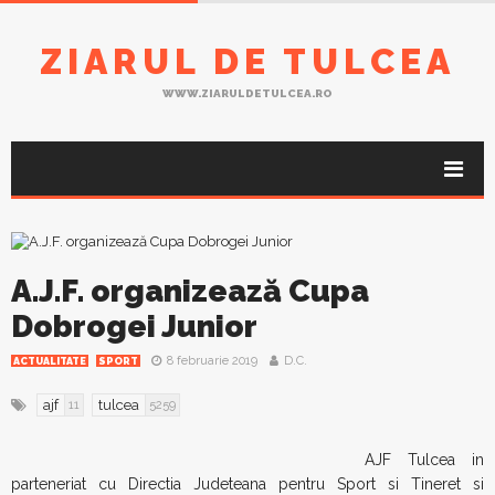
ZIARUL DE TULCEA
WWW.ZIARULDETULCEA.RO
A.J.F. organizează Cupa
Dobrogei Junior
8 februarie 2019
D.C.
ACTUALITATE
SPORT
ajf
tulcea
11
5259
AJF Tulcea in
parteneriat cu Directia Judeteana pentru Sport si Tineret si