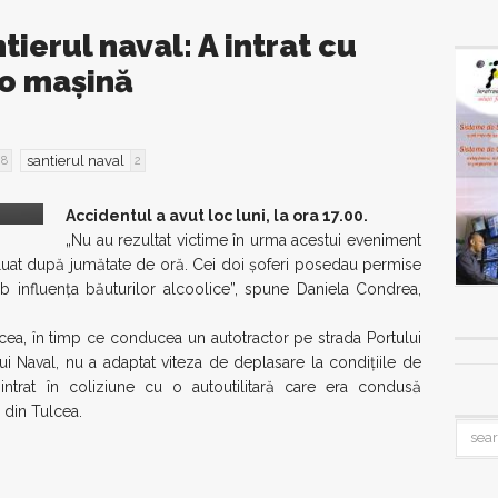
ierul naval: A intrat cu
-o mașină
santierul naval
8
2
Accidentul a avut loc luni, la ora 17.00.
„Nu au rezultat victime în urma acestui eveniment
t reluat după jumătate de oră. Cei doi șoferi posedau permise
b influenţa băuturilor alcoolice”, spune Daniela Condrea,
ccea, în timp ce conducea un autotractor pe strada Portului
ui Naval, nu a adaptat viteza de deplasare la condiţiile de
ntrat în coliziune cu o autoutilitară care era condusă
 din Tulcea.