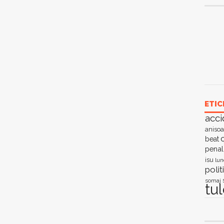
ETIC
acci
anisoa
c
beat
penal
isu
lun
polit
somaj
tu