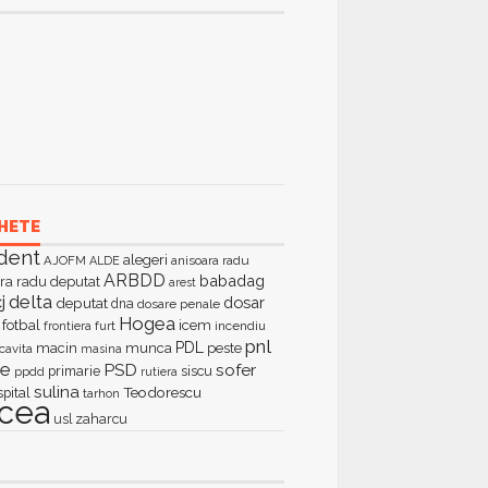
HETE
dent
alegeri
AJOFM
anisoara radu
ALDE
ARBDD
babadag
ra radu deputat
arest
delta
j
dosar
deputat
dna
dosare penale
Hogea
fotbal
icem
furt
incendiu
frontiera
pnl
PDL
macin
munca
peste
cavita
masina
ie
PSD
sofer
primarie
siscu
ppdd
rutiera
sulina
Teodorescu
spital
tarhon
lcea
zaharcu
usl