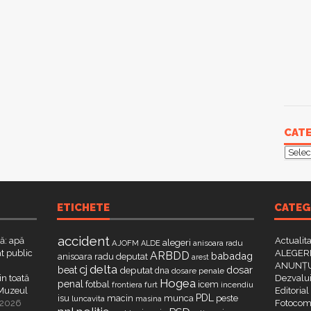
CATE
Categ
ETICHETE
CATEG
accident
că: apă
Actualit
alegeri
AJOFM
anisoara radu
ALDE
t public
ALEGERI
ARBDD
babadag
anisoara radu deputat
arest
ANUNȚU
delta
cj
dosar
beat
deputat
dna
dosare penale
in toată
Dezvalui
Hogea
penal
fotbal
icem
furt
incendiu
frontiera
a Muzeul
Editorial
PDL
isu
macin
munca
peste
luncavita
masina
 2026
Fotocome