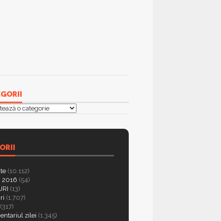
GORII
orii
ORII
ate
(10.112)
 2016
(54)
RI
(13)
ri
(1.707)
(317)
ntariul zilei
(1.345)