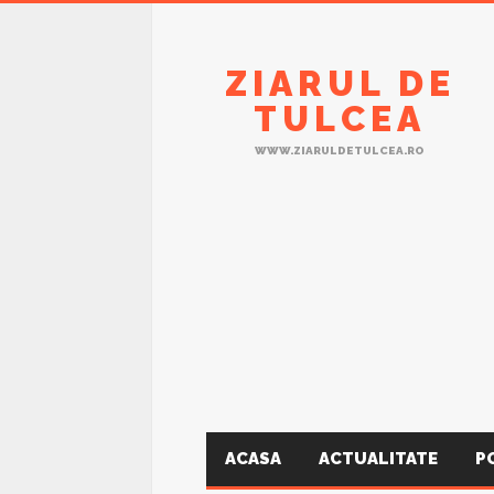
ZIARUL DE
TULCEA
WWW.ZIARULDETULCEA.RO
ACASA
ACTUALITATE
P