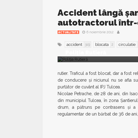
Accident lângă șant
autotractorul într
6 noiembrie 2012
ACTUALITATE
accident
blocata
circulatie
319
2
Poliția Rutieră
rutier. Traficul a fost blocat, dar a fos
de conducere şi niciunul nu se afla su
purtător de cuvânt al IPJ Tulcea.
Nicolae Petrache, de 28 de ani, din Isa
din municipiul Tulcea, în zona Şantierul
drum, a pătruns pe contrasens şi a i
regulamentar de un bărbat de 36 de ani,