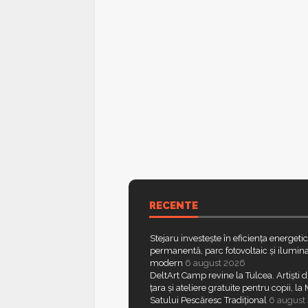
RECENTE
Stejaru investește în eficiența energeti
permanentă, parc fotovoltaic și ilumina
modern
6 august 2026
DeltArt Camp revine la Tulcea. Artiști d
țara și ateliere gratuite pentru copii, l
Satului Pescăresc Tradițional
6 august