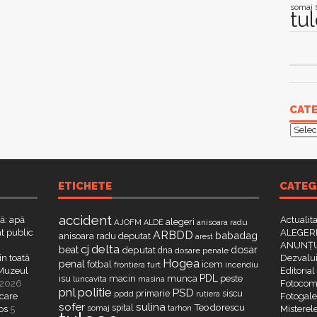
somaj
tu
CATE
Categ
ETICHETE
CATEG
accident
că: apă
Actualit
alegeri
AJOFM
anisoara radu
ALDE
t public
ALEGERI
ARBDD
babadag
anisoara radu deputat
arest
ANUNȚU
delta
cj
dosar
beat
deputat
dna
dosare penale
in toată
Dezvalui
Hogea
penal
fotbal
icem
furt
incendiu
frontiera
a Muzeul
Editorial
PDL
isu
macin
munca
peste
luncavita
masina
 2026
Fotocome
pnl
politie
PSD
primarie
siscu
ppdd
rutiera
 care
Fotogaler
sofer
sulina
Teodorescu
spital
somaj
tarhon
os
5
Misterel