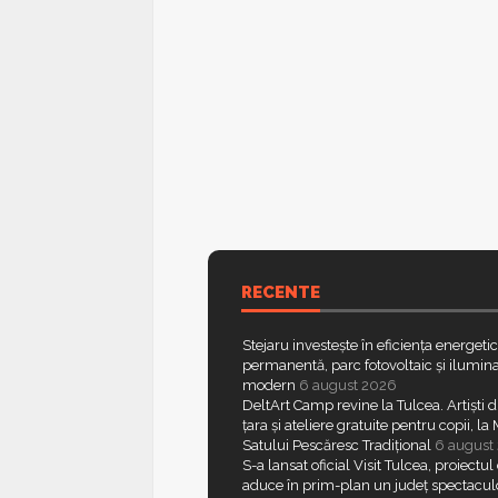
RECENTE
Stejaru investește în eficiența energeti
permanentă, parc fotovoltaic și ilumina
modern
6 august 2026
DeltArt Camp revine la Tulcea. Artiști d
țara și ateliere gratuite pentru copii, l
Satului Pescăresc Tradițional
6 august
S-a lansat oficial Visit Tulcea, proiectul
aduce în prim-plan un județ spectacul