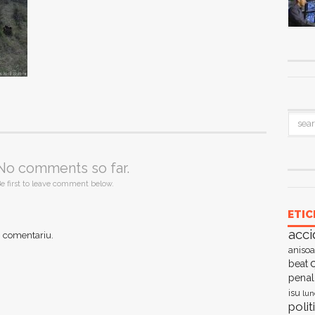
No comments so far.
e first to leave comment below.
ETIC
acci
n comentariu.
anisoa
c
beat
penal
isu
lun
polit