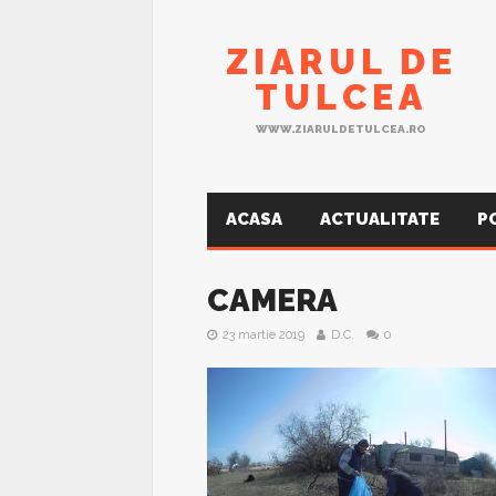
ZIARUL DE
TULCEA
WWW.ZIARULDETULCEA.RO
ACASA
ACTUALITATE
P
CAMERA
23 martie 2019
D.C.
0