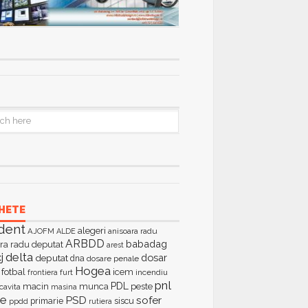
HETE
dent
alegeri
AJOFM
anisoara radu
ALDE
ARBDD
babadag
ra radu deputat
arest
delta
j
dosar
deputat
dna
dosare penale
Hogea
fotbal
icem
furt
incendiu
frontiera
pnl
PDL
macin
munca
peste
cavita
masina
ie
PSD
sofer
primarie
siscu
ppdd
rutiera