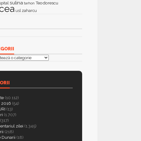
sulina
Teodorescu
spital
tarhon
lcea
zaharcu
usl
GORII
orii
ORII
ate
(10.112)
 2016
(54)
RI
(13)
ri
(1.707)
(317)
ntariul zilei
(1.345)
ii
(218)
e Dunarii
(18)