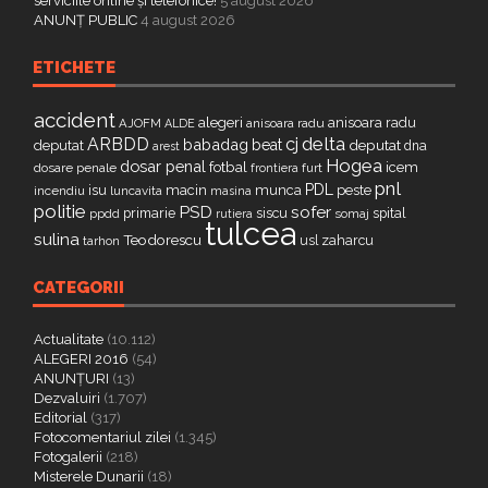
serviciile online și telefonice!
5 august 2026
ANUNȚ PUBLIC
4 august 2026
ETICHETE
accident
alegeri
anisoara radu
AJOFM
anisoara radu
ALDE
delta
ARBDD
cj
babadag
beat
deputat
deputat
dna
arest
Hogea
dosar penal
fotbal
icem
dosare penale
furt
frontiera
pnl
PDL
isu
macin
munca
peste
incendiu
luncavita
masina
politie
PSD
sofer
primarie
siscu
spital
ppdd
somaj
rutiera
tulcea
sulina
Teodorescu
zaharcu
tarhon
usl
CATEGORII
Actualitate
(10.112)
ALEGERI 2016
(54)
ANUNȚURI
(13)
Dezvaluiri
(1.707)
Editorial
(317)
Fotocomentariul zilei
(1.345)
Fotogalerii
(218)
Misterele Dunarii
(18)