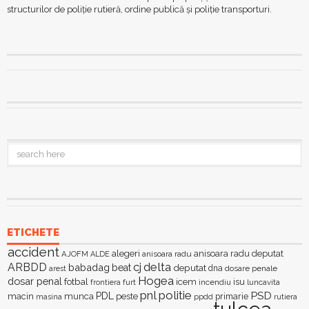
structurilor de
poliție rutieră, ordine publică și poliție transporturi.
ETICHETE
accident
alegeri
anisoara radu deputat
AJOFM
anisoara radu
ALDE
delta
ARBDD
cj
babadag
beat
deputat
dna
dosare penale
arest
Hogea
dosar penal
fotbal
icem
isu
furt
incendiu
luncavita
frontiera
pnl
politie
PSD
PDL
macin
munca
peste
primarie
ppdd
masina
rutiera