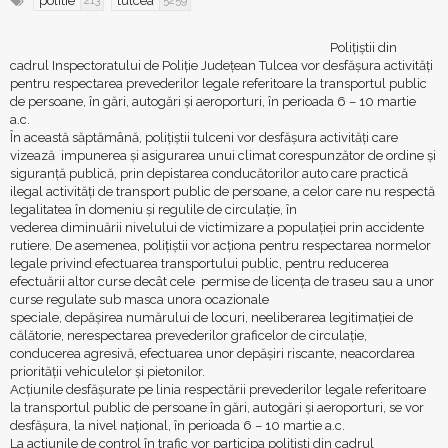
politie
tulcea
213
5259
Polițiștii din
cadrul Inspectoratului de Poliție Județean Tulcea vor desfășura activități
pentru respectarea prevederilor legale referitoare la transportul public
de persoane, în gări, autogări și
aeroporturi, în perioada 6
–
10 martie
a.c.
În aceast
ă săptămână, polițiștii tulceni vor desfășura activități care
vizează
impunerea și asigurarea unui climat corespunzător de ordine și
siguranță publică, prin depistarea conducătorilor auto care practică
ilegal activități de transport public de persoane, a celor care nu respectă
legalitatea în domeniu și regulile de circulație, în
vederea diminuării nivelului de victimizare a populației prin accidente
rutiere.
De asemenea, polițiștii vor acționa p
entru respectarea normelor
legale privind efectuarea transportului public, pentru reducerea
efectuării altor
curse decât cele
permise
de licența de traseu sau a unor
curse
regulate sub masca unora ocazionale
speciale, depășirea numărului de locuri, neeliberarea legitimației de
călătorie, nerespectarea prevederilor graficelor de circulație,
conducerea agresivă, efectuarea unor depășiri riscante, neacordarea
priorității vehiculelor și pietonilor.
Acțiunile desfășurate pe linia respectării prevederil
or legale referitoare
la
transportul public de persoane în gări, autogări și aeroporturi, se vor
desfășura, la nivel național, în perioada 6 –
10 martie a.c.
La actiunile de control în trafic vor participa polițiști din cadrul