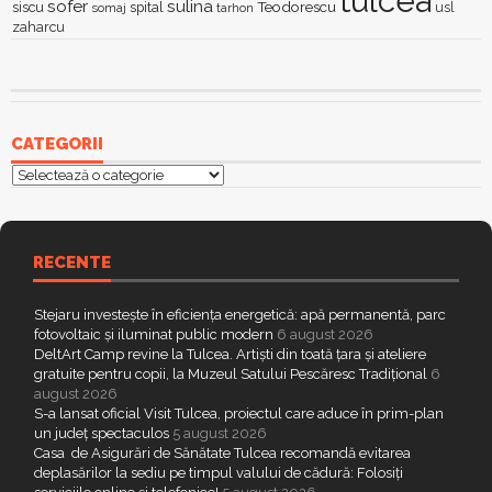
tulcea
sofer
sulina
Teodorescu
siscu
spital
somaj
tarhon
usl
zaharcu
CATEGORII
Categorii
RECENTE
Stejaru investește în eficiența energetică: apă permanentă, parc
fotovoltaic și iluminat public modern
6 august 2026
DeltArt Camp revine la Tulcea. Artiști din toată țara și ateliere
gratuite pentru copii, la Muzeul Satului Pescăresc Tradițional
6
august 2026
S-a lansat oficial Visit Tulcea, proiectul care aduce în prim-plan
un județ spectaculos
5 august 2026
Casa de Asigurări de Sănătate Tulcea recomandă evitarea
deplasărilor la sediu pe timpul valului de cădură: Folosiți