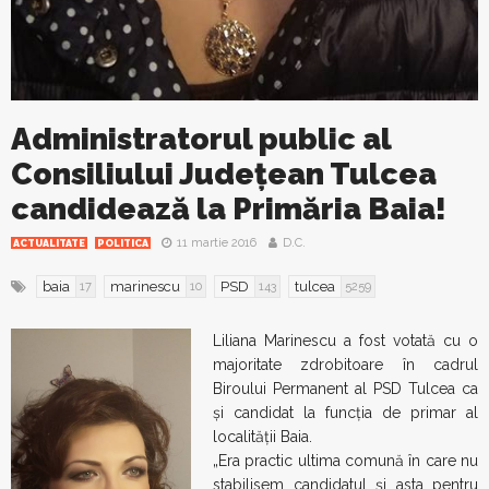
Administratorul public al
Consiliului Judeţean Tulcea
candidează la Primăria Baia!
11 martie 2016
D.C.
ACTUALITATE
POLITICA
baia
marinescu
PSD
tulcea
17
10
143
5259
Liliana Marinescu a fost votată cu o
majoritate zdrobitoare în cadrul
Biroului Permanent al PSD Tulcea ca
şi candidat la funcţia de primar al
localităţii Baia.
„Era practic ultima comună în care nu
stabilisem candidatul şi asta pentru