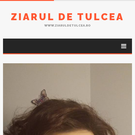
ZIARUL DE TULCEA
WWW.ZIARULDETULCEA.RO