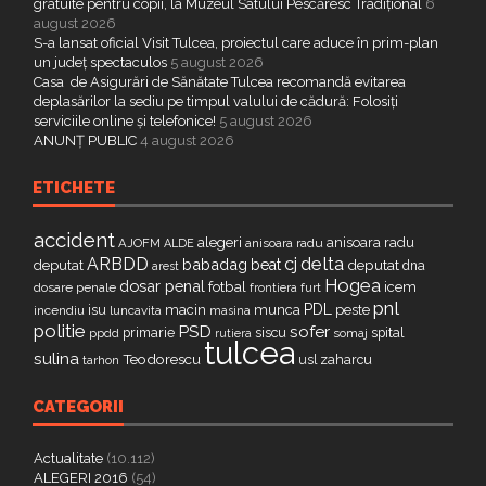
gratuite pentru copii, la Muzeul Satului Pescăresc Tradițional
6
august 2026
S-a lansat oficial Visit Tulcea, proiectul care aduce în prim-plan
un județ spectaculos
5 august 2026
Casa de Asigurări de Sănătate Tulcea recomandă evitarea
deplasărilor la sediu pe timpul valului de cădură: Folosiți
serviciile online și telefonice!
5 august 2026
ANUNȚ PUBLIC
4 august 2026
ETICHETE
accident
alegeri
anisoara radu
AJOFM
anisoara radu
ALDE
delta
ARBDD
cj
babadag
beat
deputat
deputat
dna
arest
Hogea
dosar penal
fotbal
icem
dosare penale
furt
frontiera
pnl
PDL
isu
macin
munca
peste
incendiu
luncavita
masina
politie
PSD
sofer
primarie
siscu
spital
ppdd
somaj
rutiera
tulcea
sulina
Teodorescu
zaharcu
tarhon
usl
CATEGORII
Actualitate
(10.112)
ALEGERI 2016
(54)