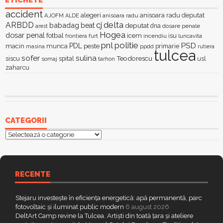
ETICHETE
accident
alegeri
anisoara radu deputat
AJOFM
anisoara radu
ALDE
delta
ARBDD
cj
babadag
beat
deputat
dna
dosare penale
arest
Hogea
dosar penal
fotbal
icem
isu
furt
incendiu
luncavita
frontiera
pnl
politie
PSD
PDL
macin
munca
peste
primarie
ppdd
masina
rutiera
tulcea
sofer
sulina
Teodorescu
siscu
spital
somaj
tarhon
usl
zaharcu
CATEGORII
Categorii
RECENTE
Stejaru investește în eficiența energetică: apă permanentă, parc
fotovoltaic și iluminat public modern
6 august 2026
DeltArt Camp revine la Tulcea. Artiști din toată țara și ateliere