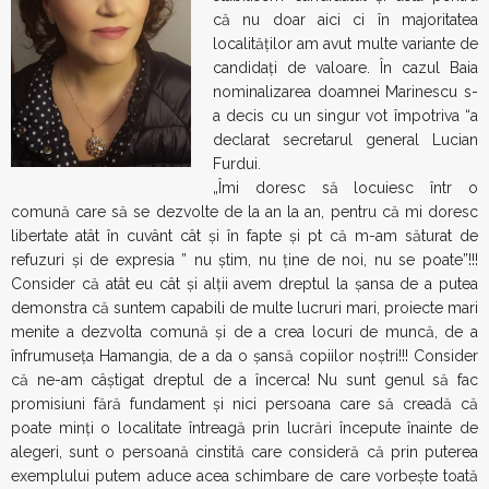
că nu doar aici ci în majoritatea
localităţilor am avut multe variante de
candidaţi de valoare. În cazul Baia
nominalizarea doamnei Marinescu s-
a decis cu un singur vot împotriva “a
declarat secretarul general Lucian
Furdui.
„Îmi doresc să locuiesc într o
comună care să se dezvolte de la an la an, pentru că mi doresc
libertate atât în cuvânt cât şi în fapte şi pt că m-am săturat de
refuzuri şi de expresia ” nu ştim, nu ţine de noi, nu se poate”!!!
Consider că atât eu cât şi alţii avem dreptul la şansa de a putea
demonstra că suntem capabili de multe lucruri mari, proiecte mari
menite a dezvolta comună şi de a crea locuri de muncă, de a
înfrumuseţa Hamangia, de a da o şansă copiilor noştri!!! Consider
că ne-am câştigat dreptul de a încerca! Nu sunt genul să fac
promisiuni fără fundament şi nici persoana care să creadă că
poate minţi o localitate întreagă prin lucrări începute înainte de
alegeri, sunt o persoană cinstită care consideră că prin puterea
exemplului putem aduce acea schimbare de care vorbeşte toată