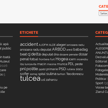
CATE
Categ
ETICHETE
CATEG
accident
că: apă
Actualit
alegeri
AJOFM
anisoara radu
ALDE
t public
ALEGERI
ARBDD
babadag
anisoara radu deputat
arest
ANUNȚU
delta
cj
dosar
beat
deputat
dna
dosare penale
in toată
Dezvalui
Hogea
penal
fotbal
icem
furt
incendiu
frontiera
a Muzeul
Editorial
PDL
isu
macin
munca
peste
luncavita
masina
 2026
Fotocome
pnl
politie
PSD
primarie
siscu
ppdd
rutiera
 care
Fotogaler
sofer
sulina
Teodorescu
spital
somaj
tarhon
os
5
Misterel
tulcea
Politica
(
zaharcu
usl
Sport
(3
iu pe
Vocea ta
iile
Ziarul C