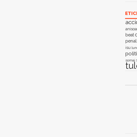
ETIC
acci
anisoa
c
beat
penal
isu
lun
polit
somaj
tu