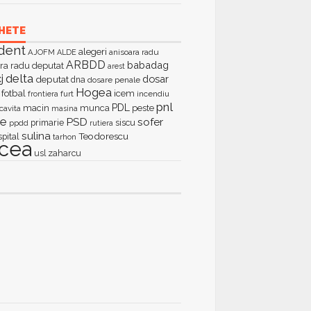
HETE
dent
alegeri
AJOFM
anisoara radu
ALDE
ARBDD
babadag
ra radu deputat
arest
delta
j
dosar
deputat
dna
dosare penale
Hogea
fotbal
icem
furt
incendiu
frontiera
pnl
PDL
macin
munca
peste
cavita
masina
ie
PSD
sofer
primarie
siscu
ppdd
rutiera
sulina
Teodorescu
spital
tarhon
lcea
zaharcu
usl