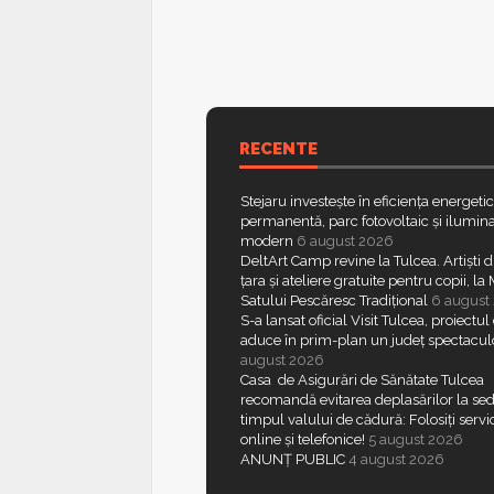
RECENTE
Stejaru investește în eficiența energeti
permanentă, parc fotovoltaic și ilumina
modern
6 august 2026
DeltArt Camp revine la Tulcea. Artiști d
țara și ateliere gratuite pentru copii, l
Satului Pescăresc Tradițional
6 august
S-a lansat oficial Visit Tulcea, proiectul
aduce în prim-plan un județ spectacul
august 2026
Casa de Asigurări de Sănătate Tulcea
recomandă evitarea deplasărilor la sed
timpul valului de cădură: Folosiți servic
online și telefonice!
5 august 2026
ANUNȚ PUBLIC
4 august 2026