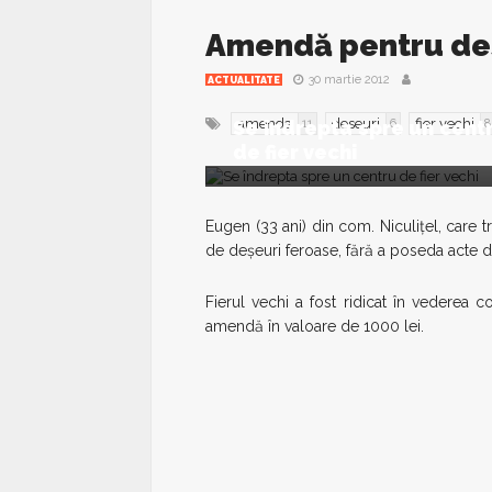
Amendă pentru deş
30 martie 2012
ACTUALITATE
amenda
deseuri
fier vechi
Se îndrepta spre un cent
11
6
8
de fier vechi
Eugen (33 ani) din com. Niculiţel, care
de deşeuri feroase, fără a poseda acte d
Fierul vechi a fost ridicat în vederea co
amendă în valoare de 1000 lei.