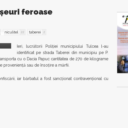
euri feroase
niculitel
taberei
ru
22
2
Ieri, lucrătorii Poliţiei municipiului Tulcea l-au
identificat pe strada Taberei din municipiu pe P.
 transporta cu o Dacia Papuc cantitatea de 270 de kilograme
e provenienţă sau de însoţire a mărfii.
nfiscării, iar bărbatul a fost sancţionat contravenţional cu