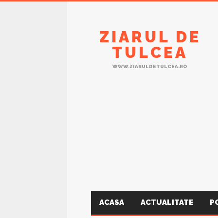
ZIARUL DE
TULCEA
WWW.ZIARULDETULCEA.RO
ACASA
ACTUALITATE
P