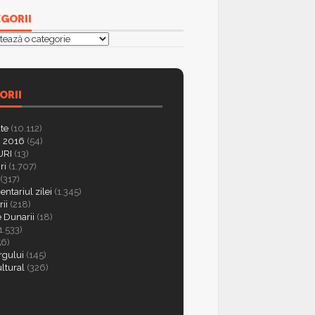
GORII
orii
ORII
ate
(10.112)
 2016
(54)
RI
(13)
ri
(1.707)
(317)
ntariul zilei
(1.345)
ii
(218)
e Dunarii
(18)
1.533)
56)
rgului
(145)
ultural
(326)