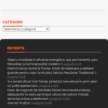
CATEGORII
Categorii
RECENTE
Stejaru investește în eficiența energetică: apă permanentă, parc
fotovoltaic și iluminat public modern
6 august 2026
DeltArt Camp revine la Tulcea. Artiști din toată țara și ateliere
gratuite pentru copii, la Muzeul Satului Pescăresc Tradițional
6
august 2026
S-a lansat oficial Visit Tulcea, proiectul care aduce în prim-plan
un județ spectaculos
5 august 2026
Casa de Asigurări de Sănătate Tulcea recomandă evitarea
deplasărilor la sediu pe timpul valului de cădură: Folosiți
serviciile online și telefonice!
5 august 2026
ANUNȚ PUBLIC
4 august 2026