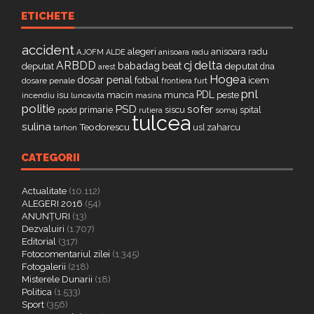
ETICHETE
accident
alegeri
anisoara radu
AJOFM
anisoara radu
ALDE
delta
ARBDD
cj
babadag
beat
deputat
deputat
dna
arest
Hogea
dosar penal
fotbal
icem
dosare penale
furt
frontiera
pnl
PDL
isu
macin
munca
peste
incendiu
luncavita
masina
politie
PSD
sofer
primarie
siscu
spital
ppdd
somaj
rutiera
tulcea
sulina
Teodorescu
zaharcu
tarhon
usl
CATEGORII
Actualitate
(10.112)
ALEGERI 2016
(54)
ANUNȚURI
(13)
Dezvaluiri
(1.707)
Editorial
(317)
Fotocomentariul zilei
(1.345)
Fotogalerii
(218)
Misterele Dunarii
(18)
Politica
(1.533)
Sport
(356)