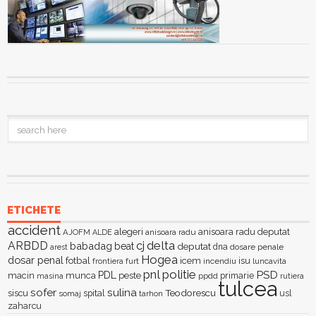
ETICHETE
accident
alegeri
anisoara radu deputat
AJOFM
anisoara radu
ALDE
delta
ARBDD
cj
babadag
beat
deputat
dna
dosare penale
arest
Hogea
dosar penal
fotbal
icem
isu
furt
incendiu
luncavita
frontiera
pnl
politie
PSD
PDL
macin
munca
peste
primarie
ppdd
masina
rutiera
tulcea
sofer
sulina
Teodorescu
siscu
spital
somaj
tarhon
usl
zaharcu