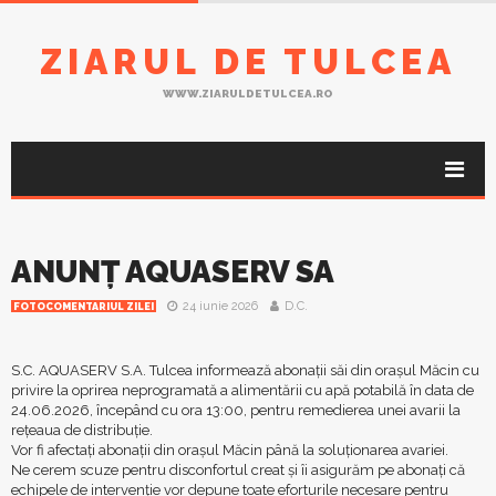
ZIARUL DE TULCEA
WWW.ZIARULDETULCEA.RO
ANUNȚ AQUASERV SA
24 iunie 2026
D.C.
FOTOCOMENTARIUL ZILEI
S.C. AQUASERV S.A. Tulcea informează abonații săi din orașul Măcin cu
privire la oprirea neprogramată a alimentării cu apă potabilă în data de
24.06.2026, începând cu ora 13:00, pentru remedierea unei avarii la
rețeaua de distribuție.
Vor fi afectați abonații din orașul Măcin până la soluționarea avariei.
Ne cerem scuze pentru disconfortul creat și îi asigurăm pe abonați că
echipele de intervenție vor depune toate eforturile necesare pentru