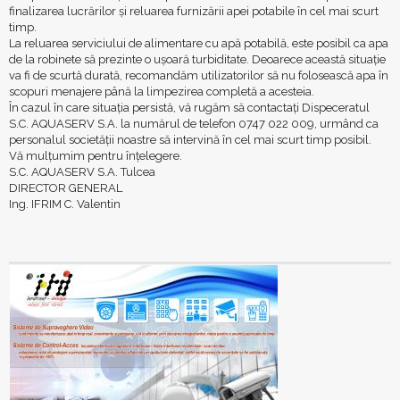
finalizarea lucrărilor și reluarea furnizării apei potabile în cel mai scurt
timp.
La reluarea serviciului de alimentare cu apă potabilă, este posibil ca apa
de la robinete să prezinte o ușoară turbiditate. Deoarece această situație
va fi de scurtă durată, recomandăm utilizatorilor să nu folosească apa în
scopuri menajere până la limpezirea completă a acesteia.
În cazul în care situația persistă, vă rugăm să contactați Dispeceratul
S.C. AQUASERV S.A. la numărul de telefon 0747 022 009, urmând ca
personalul societății noastre să intervină în cel mai scurt timp posibil.
Vă mulțumim pentru înțelegere.
S.C. AQUASERV S.A. Tulcea
DIRECTOR GENERAL
Ing. IFRIM C. Valentin