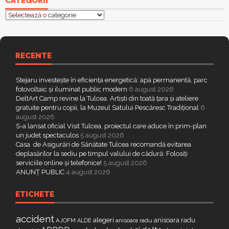
CATEGORII
Categorii
RECENTE
Stejaru investește în eficiența energetică: apă permanentă, parc
fotovoltaic și iluminat public modern
6 august 2026
DeltArt Camp revine la Tulcea. Artiști din toată țara și ateliere
gratuite pentru copii, la Muzeul Satului Pescăresc Tradițional
6
august 2026
S-a lansat oficial Visit Tulcea, proiectul care aduce în prim-plan
un județ spectaculos
5 august 2026
Casa de Asigurări de Sănătate Tulcea recomandă evitarea
deplasărilor la sediu pe timpul valului de cădură: Folosiți
serviciile online și telefonice!
5 august 2026
ANUNȚ PUBLIC
4 august 2026
ETICHETE
accident
alegeri
anisoara radu
AJOFM
anisoara radu
ALDE