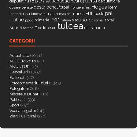
delta
ARBDD
cj
babadag
beat
deputat
deputat
dna
arest
Hogea
dosar penal
fotbal
icem
dosare penale
furt
frontiera
pnl
PDL
isu
macin
munca
peste
incendiu
luncavita
masina
politie
PSD
sofer
primarie
siscu
spital
ppdd
somaj
rutiera
tulcea
sulina
Teodorescu
zaharcu
tarhon
usl
CATEGORII
Actualitate
(10.112)
ALEGERI 2016
(54)
ANUNȚURI
(13)
Dezvaluiri
(1.707)
Editorial
(317)
Fotocomentariul zilei
(1.345)
Fotogalerii
(218)
Misterele Dunarii
(18)
Politica
(1.533)
Sport
(356)
Vocea targului
(145)
Ziarul Cultural
(326)