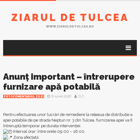
ZIARUL DE TULCEA
WWW.ZIARULDETULCEA.RO
Anunț important – întrerupere
furnizare apă potabilă
8 iunie 2026
D.C.
FOTOCOMENTARIUL ZILEI
Pentru efectuarea unor lucrări de remediere la rețeaua de distribuție a
apei potabile de pe strada Neptun nr. 3 din Tulcea, furnizarea apei va fi
întreruptă temporar pe durata intervenției.
Interval orar: între orele 09:00 – 16:00.
Zona afectată: