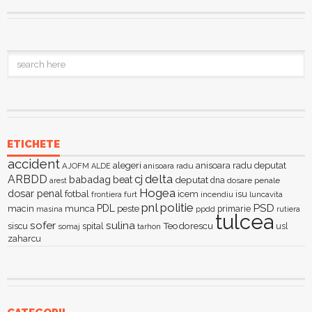
ETICHETE
accident
alegeri
anisoara radu deputat
AJOFM
anisoara radu
ALDE
delta
ARBDD
cj
babadag
beat
deputat
dna
dosare penale
arest
Hogea
dosar penal
fotbal
icem
isu
furt
incendiu
luncavita
frontiera
pnl
politie
PSD
PDL
macin
munca
peste
primarie
ppdd
masina
rutiera
tulcea
sofer
sulina
Teodorescu
siscu
spital
somaj
tarhon
usl
zaharcu