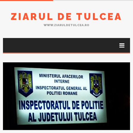
ZIARUL DE TULCEA
WWW.ZIARULDETULCEA.RO