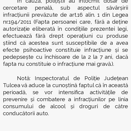
În cauză, polițiștii au întocmit dosar de
cercetare penală, sub aspectul săvârșirii
infracțiunii prevăzute de art.16 alin. 1 din Legea
nr.194/2011 (
Fapta persoanei care, fără a deține
autorizație eliberată în condițiile prezentei legi,
efectuează fără drept operațiuni cu produse
știind că acestea sunt susceptibile de a avea
efecte psihoactive constituie infracțiune și se
pedepsește cu închisoare de la 2 la 7 ani, dacă
fapta nu constituie o infracțiune mai gravă.).
Notă: Inspectoratul de Poliție Județean
Tulcea vă aduce la cunoștină faptul că în această
perioadă, se vor intensifica activitățile de
prevenire și combatere a infracțiunilor pe linia
consumului de alcool și droguri de către
conducătorii auto.