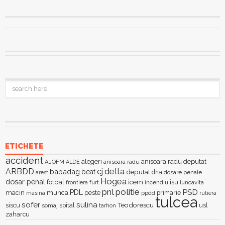
ETICHETE
accident
alegeri
anisoara radu deputat
AJOFM
anisoara radu
ALDE
delta
ARBDD
cj
babadag
beat
deputat
dna
dosare penale
arest
Hogea
dosar penal
fotbal
icem
isu
furt
incendiu
luncavita
frontiera
pnl
politie
PSD
PDL
macin
munca
peste
primarie
ppdd
masina
rutiera
tulcea
sofer
sulina
Teodorescu
siscu
spital
somaj
tarhon
usl
zaharcu