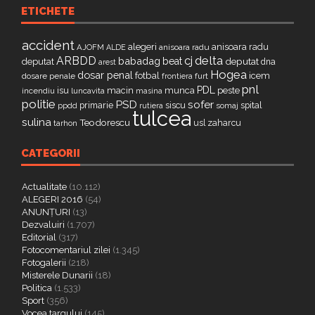
ETICHETE
accident
alegeri
anisoara radu
AJOFM
anisoara radu
ALDE
delta
ARBDD
cj
babadag
beat
deputat
deputat
dna
arest
Hogea
dosar penal
fotbal
icem
dosare penale
furt
frontiera
pnl
PDL
isu
macin
munca
peste
incendiu
luncavita
masina
politie
PSD
sofer
primarie
siscu
spital
ppdd
somaj
rutiera
tulcea
sulina
Teodorescu
zaharcu
tarhon
usl
CATEGORII
Actualitate
(10.112)
ALEGERI 2016
(54)
ANUNȚURI
(13)
Dezvaluiri
(1.707)
Editorial
(317)
Fotocomentariul zilei
(1.345)
Fotogalerii
(218)
Misterele Dunarii
(18)
Politica
(1.533)
Sport
(356)
Vocea targului
(145)