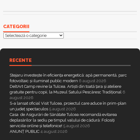
CATEGORII
Categorii
RECENTE
Stejaru investește în eficiența energetică: apă permanentă, parc
fotovoltaic și iluminat public modern
6 august 2026
DeltArt Camp revine la Tulcea. Artiști din toată țara și ateliere
gratuite pentru copii, la Muzeul Satului Pescăresc Tradițional
6
august 2026
S-a lansat oficial Visit Tulcea, proiectul care aduce în prim-plan
un județ spectaculos
5 august 2026
Casa de Asigurări de Sănătate Tulcea recomandă evitarea
deplasărilor la sediu pe timpul valului de cădură: Folosiți
serviciile online și telefonice!
5 august 2026
ANUNȚ PUBLIC
4 august 2026