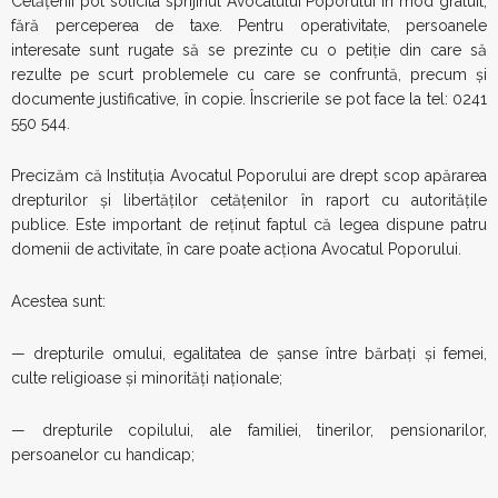
Cetățenii pot solicita sprijinul Avocatului Poporului în mod gratuit,
fără perceperea de taxe. Pentru operativitate, persoanele
interesate sunt rugate să se prezinte cu o petiție din care să
rezulte pe scurt problemele cu care se confruntă, precum și
documente justificative, în copie. Înscrierile se pot face la tel: 0241
550 544.
Precizăm că Instituția Avocatul Poporului are drept scop apărarea
drepturilor și libertăților cetățenilor în raport cu autoritățile
publice. Este important de reținut faptul că legea dispune patru
domenii de activitate, în care poate acționa Avocatul Poporului.
Acestea sunt:
— drepturile omului, egalitatea de șanse între bărbați și femei,
culte religioase și minorități naționale;
— drepturile copilului, ale familiei, tinerilor, pensionarilor,
persoanelor cu handicap;