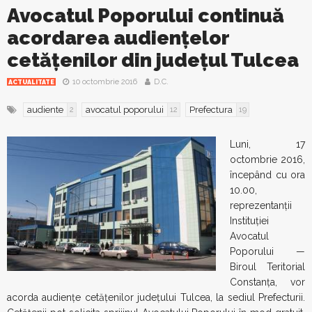
Avocatul Poporului continuă
acordarea audiențelor
cetățenilor din județul Tulcea
10 octombrie 2016
D.C.
ACTUALITATE
audiente
avocatul poporului
Prefectura
2
12
19
Luni, 17
octombrie 2016,
începând cu ora
10.00,
reprezentanții
Instituției
Avocatul
Poporului —
Biroul Teritorial
Constanța, vor
acorda audiențe cetățenilor județului Tulcea, la sediul Prefecturii.