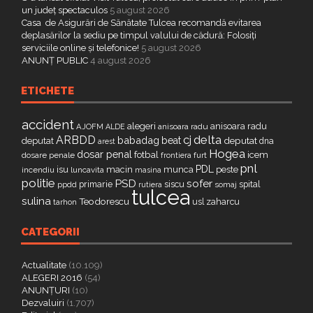
un județ spectaculos
5 august 2026
Casa de Asigurări de Sănătate Tulcea recomandă evitarea
deplasărilor la sediu pe timpul valului de cădură: Folosiți
serviciile online și telefonice!
5 august 2026
ANUNȚ PUBLIC
4 august 2026
ETICHETE
accident
alegeri
anisoara radu
AJOFM
anisoara radu
ALDE
delta
ARBDD
cj
babadag
beat
deputat
deputat
dna
arest
Hogea
dosar penal
fotbal
icem
dosare penale
furt
frontiera
pnl
PDL
isu
macin
munca
peste
incendiu
luncavita
masina
politie
PSD
sofer
primarie
siscu
spital
ppdd
somaj
rutiera
tulcea
sulina
Teodorescu
zaharcu
tarhon
usl
CATEGORII
Actualitate
(10.109)
ALEGERI 2016
(54)
ANUNȚURI
(10)
Dezvaluiri
(1.707)