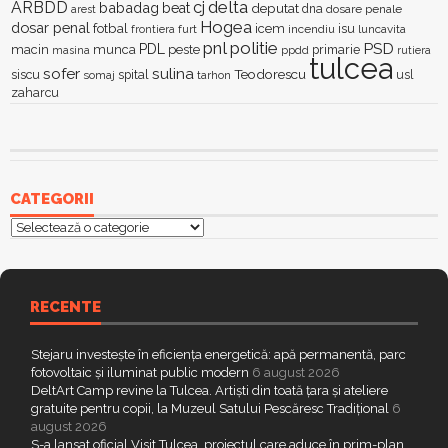
delta
ARBDD
cj
babadag
beat
deputat
dna
dosare penale
arest
Hogea
dosar penal
fotbal
icem
isu
furt
incendiu
luncavita
frontiera
pnl
politie
PSD
PDL
macin
munca
peste
primarie
ppdd
masina
rutiera
tulcea
sofer
sulina
Teodorescu
siscu
spital
somaj
tarhon
usl
zaharcu
CATEGORII
Categorii
RECENTE
Stejaru investește în eficiența energetică: apă permanentă, parc
fotovoltaic și iluminat public modern
6 august 2026
DeltArt Camp revine la Tulcea. Artiști din toată țara și ateliere
gratuite pentru copii, la Muzeul Satului Pescăresc Tradițional
6
august 2026
S-a lansat oficial Visit Tulcea, proiectul care aduce în prim-plan