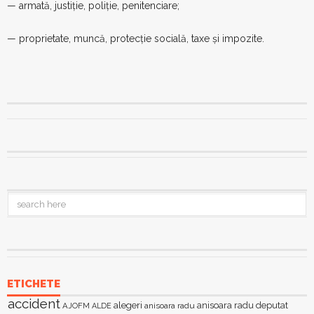
— armată, justiție, poliție, penitenciare;
— proprietate, muncă, protecție socială, taxe și impozite.
ETICHETE
accident
alegeri
anisoara radu deputat
AJOFM
anisoara radu
ALDE