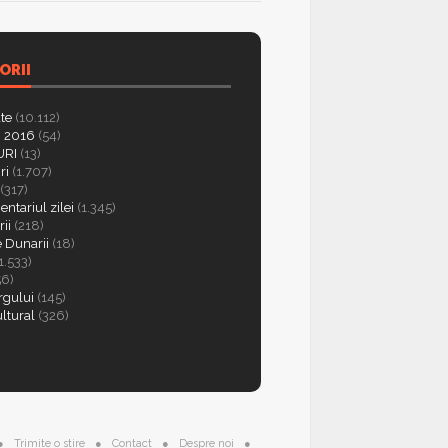
ORII
ate
(10.112)
 2016
(54)
RI
(13)
ri
(1.707)
(317)
ntariul zilei
(1.345)
ii
(218)
e Dunarii
(18)
1.533)
56)
rgului
(145)
ultural
(326)
Trimite o stire
Contact
Despre noi