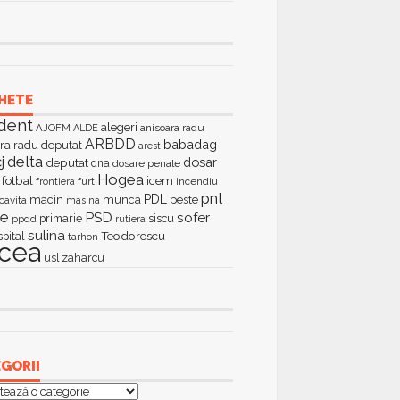
HETE
dent
alegeri
AJOFM
anisoara radu
ALDE
ARBDD
babadag
ra radu deputat
arest
delta
j
dosar
deputat
dna
dosare penale
Hogea
fotbal
icem
furt
incendiu
frontiera
pnl
PDL
macin
munca
peste
cavita
masina
ie
PSD
sofer
primarie
siscu
ppdd
rutiera
sulina
Teodorescu
spital
tarhon
lcea
zaharcu
usl
GORII
orii