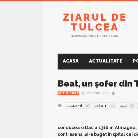
ZIARUL DE
TULCEA
WWW.ZIARULDETULCEA.RO
ACASA
ACTUALITATE
P
Beat, un şofer din
18 aprilie 2012
ACTUALITATE
accident
adormit
beat
319
4
92
conducea o Dacia 1310 în Atmagea, p
contrasens. Şi-a băgat în spital cei d