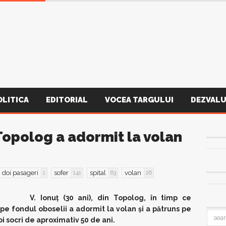
OLITICA
EDITORIAL
VOCEA TARGULUI
DEZVALU
 Topolog a adormit la volan
doi pasageri
sofer
spital
volan
1
141
63
26
V. Ionuţ (30 ani), din Topolog, în timp ce
e fondul oboselii a adormit la volan şi a pătruns pe
oi socri de aproximativ 50 de ani.