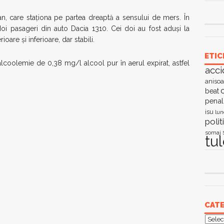
gan, care staţiona pe partea dreaptă a sensului de mers. În
doi pasageri din auto Dacia 1310. Cei doi au fost aduşi la
are şi inferioare, dar stabili.
ETIC
alcoolemie de 0,38 mg/l alcool pur în aerul expirat, astfel
acci
anisoa
c
beat
penal
isu
lun
polit
somaj
tu
CATE
Categ