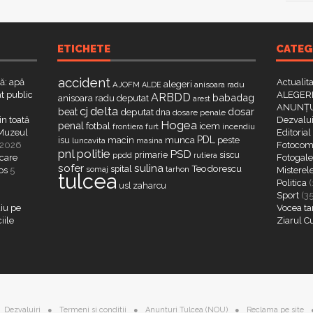
ETICHETE
CATEG
accident
că: apă
Actualit
alegeri
AJOFM
anisoara radu
ALDE
t public
ALEGERI
ARBDD
babadag
anisoara radu deputat
arest
ANUNȚU
delta
cj
dosar
beat
deputat
dna
dosare penale
in toată
Dezvalui
Hogea
penal
fotbal
icem
furt
incendiu
frontiera
a Muzeul
Editorial
PDL
isu
macin
munca
peste
luncavita
masina
 2026
Fotocome
pnl
politie
PSD
primarie
siscu
ppdd
rutiera
 care
Fotogaler
sofer
sulina
Teodorescu
spital
somaj
tarhon
os
5
Misterel
tulcea
Politica
(
zaharcu
usl
Sport
(3
iu pe
Vocea ta
iile
Ziarul C
Dezvaluiri
Termeni si conditii
Anunturi Tulcea (NOU)
Reclama pe site