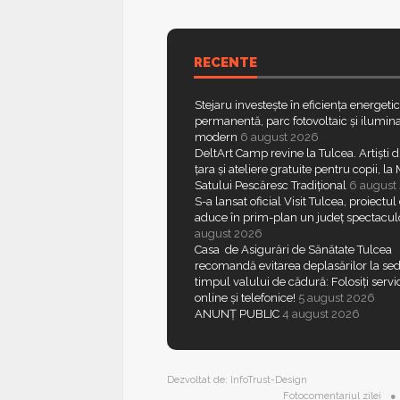
RECENTE
Stejaru investește în eficiența energeti
permanentă, parc fotovoltaic și ilumina
modern
6 august 2026
DeltArt Camp revine la Tulcea. Artiști d
țara și ateliere gratuite pentru copii, l
Satului Pescăresc Tradițional
6 august
S-a lansat oficial Visit Tulcea, proiectul
aduce în prim-plan un județ spectacul
august 2026
Casa de Asigurări de Sănătate Tulcea
recomandă evitarea deplasărilor la sed
timpul valului de cădură: Folosiți servic
online și telefonice!
5 august 2026
ANUNȚ PUBLIC
4 august 2026
Dezvoltat de:
InfoTrust-Design
Fotocomentariul zilei