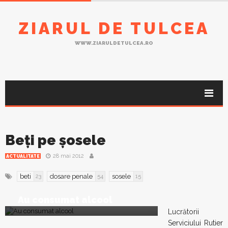
ZIARUL DE TULCEA
WWW.ZIARULDETULCEA.RO
Beţi pe şosele
28 mai 2012
ACTUALITATE
beti
dosare penale
sosele
23
54
15
Au consumat alcool
Lucrătorii
Serviciului Rutier