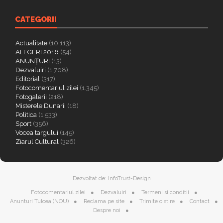
CATEGORII
Actualitate
(10.113)
ALEGERI 2016
(54)
ANUNȚURI
(13)
Dezvaluiri
(1.708)
Editorial
(317)
Fotocomentariul zilei
(1.345)
Fotogalerii
(218)
Misterele Dunarii
(18)
Politica
(1.533)
Sport
(356)
Vocea targului
(145)
Ziarul Cultural
(326)
Dezvoltat de:
InfoTrust-Design
Fotocomentariul zilei
Dezvaluiri
Termeni si conditii
Anunturi Tulcea (NOU)
Reclama pe site
Trimite o stire
Contact
Despre noi