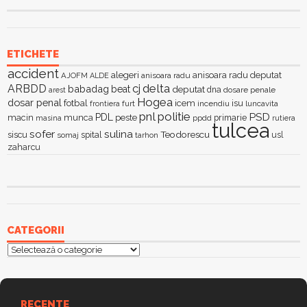
ETICHETE
accident
alegeri
anisoara radu deputat
AJOFM
anisoara radu
ALDE
delta
ARBDD
cj
babadag
beat
deputat
dna
dosare penale
arest
Hogea
dosar penal
fotbal
icem
isu
furt
incendiu
luncavita
frontiera
pnl
politie
PSD
PDL
macin
munca
peste
primarie
ppdd
masina
rutiera
tulcea
sofer
sulina
Teodorescu
siscu
spital
somaj
tarhon
usl
zaharcu
CATEGORII
Categorii
RECENTE