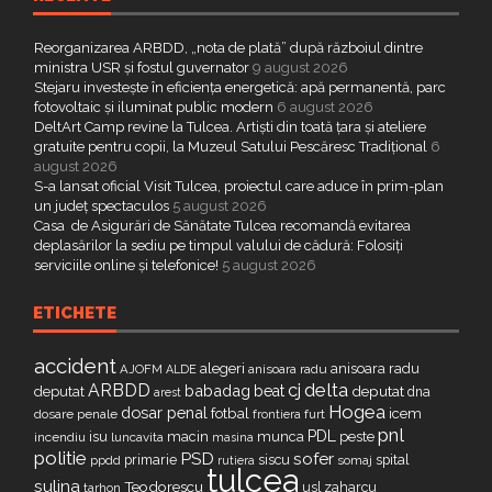
Reorganizarea ARBDD, „nota de plată” după războiul dintre
ministra USR și fostul guvernator
9 august 2026
Stejaru investește în eficiența energetică: apă permanentă, parc
fotovoltaic și iluminat public modern
6 august 2026
DeltArt Camp revine la Tulcea. Artiști din toată țara și ateliere
gratuite pentru copii, la Muzeul Satului Pescăresc Tradițional
6
august 2026
S-a lansat oficial Visit Tulcea, proiectul care aduce în prim-plan
un județ spectaculos
5 august 2026
Casa de Asigurări de Sănătate Tulcea recomandă evitarea
deplasărilor la sediu pe timpul valului de cădură: Folosiți
serviciile online și telefonice!
5 august 2026
ETICHETE
accident
alegeri
anisoara radu
AJOFM
anisoara radu
ALDE
delta
ARBDD
cj
babadag
beat
deputat
deputat
dna
arest
Hogea
dosar penal
fotbal
icem
dosare penale
furt
frontiera
pnl
PDL
isu
macin
munca
peste
incendiu
luncavita
masina
politie
PSD
sofer
primarie
siscu
spital
ppdd
somaj
rutiera
tulcea
sulina
Teodorescu
zaharcu
tarhon
usl