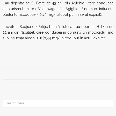
l-au depistat pe C. Petre de 43 ani, din Agighiol, care conducea
autoturismul marca Volkswagen în Agighiol fiind sub influenţa
băuturilor alcoolice, ( 0,43 mg/l alcool pur in aerul expirat)
.
Lucrătorii Secţiei de Poliţie Rurală Tulcea l-au depistat B. Dan de
22 ani din Niculițel, care conducea în comună un motociclu fiind
sub influența alcoolului (0,44 mg/l alcool pur în aerul expirat).