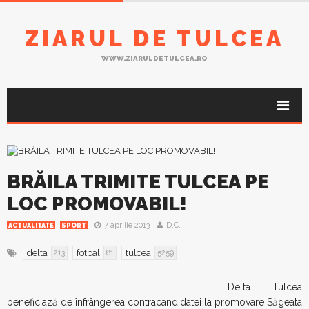
ZIARUL DE TULCEA
WWW.ZIARULDETULCEA.RO
BRĂILA TRIMITE TULCEA PE
LOC PROMOVABIL!
7 aprilie 2013
D.C.
ACTUALITATE
SPORT
delta
fotbal
tulcea
213
81
5259
Delta Tulcea
beneficiază de înfrângerea contracandidatei la promovare Săgeata