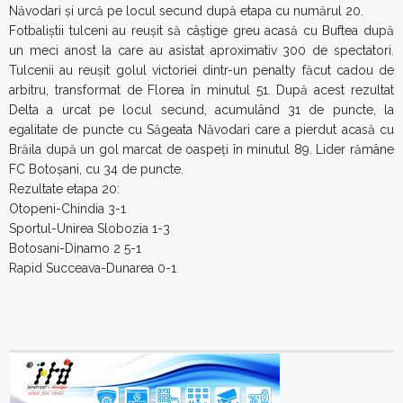
Năvodari şi urcă pe locul secund după etapa cu numărul 20.
Fotbaliştii tulceni au reuşit să câştige greu acasă cu Buftea după
un meci anost la care au asistat aproximativ 300 de spectatori.
Tulcenii au reuşit golul victoriei dintr-un penalty făcut cadou de
arbitru, transformat de Florea în minutul 51. După acest rezultat
Delta a urcat pe locul secund, acumulând 31 de puncte, la
egalitate de puncte cu Săgeata Năvodari care a pierdut acasă cu
Brăila după un gol marcat de oaspeţi în minutul 89. Lider rămâne
FC Botoşani, cu 34 de puncte.
Rezultate etapa 20:
Otopeni-Chindia 3-1
Sportul-Unirea Slobozia 1-3
Botosani-Dinamo 2 5-1
Rapid Succeava-Dunarea 0-1