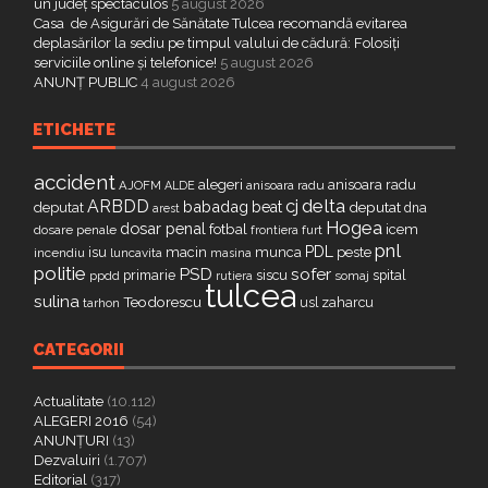
un județ spectaculos
5 august 2026
Casa de Asigurări de Sănătate Tulcea recomandă evitarea
deplasărilor la sediu pe timpul valului de cădură: Folosiți
serviciile online și telefonice!
5 august 2026
ANUNȚ PUBLIC
4 august 2026
ETICHETE
accident
alegeri
anisoara radu
AJOFM
anisoara radu
ALDE
delta
ARBDD
cj
babadag
beat
deputat
deputat
dna
arest
Hogea
dosar penal
fotbal
icem
dosare penale
furt
frontiera
pnl
PDL
isu
macin
munca
peste
incendiu
luncavita
masina
politie
PSD
sofer
primarie
siscu
spital
ppdd
somaj
rutiera
tulcea
sulina
Teodorescu
zaharcu
tarhon
usl
CATEGORII
Actualitate
(10.112)
ALEGERI 2016
(54)
ANUNȚURI
(13)
Dezvaluiri
(1.707)
Editorial
(317)