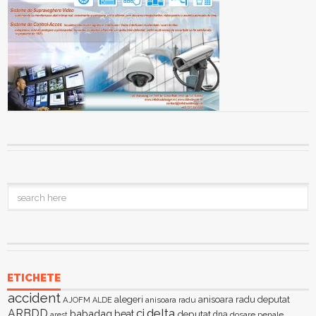
ETICHETE
accident
alegeri
anisoara radu deputat
AJOFM
anisoara radu
ALDE
delta
ARBDD
cj
babadag
beat
deputat
dna
dosare penale
arest