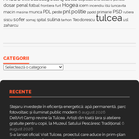
Hogea
dosar penal
fotbal
icem
isu
furt
incendiu
luncavita
frontiera
pnl
politie
PSD
PDL
macin
munca
peste
primarie
ppdd
masina
rutiera
tulcea
sofer
sulina
Teodorescu
siscu
spital
somaj
tarhon
usl
zaharcu
CATEGORII
Categorii
RECENTE
Stejaru investește în eficiența energetică: apă permanentă, parc
fotovoltaic și iluminat public modern
6 august 2026
DeltArt Camp revine la Tulcea. Artiști din toată țara și ateliere
gratuite pentru copii, la Muzeul Satului Pescăresc Tradițional
6
august 2026
S-a lansat oficial Visit Tulcea, proiectul care aduce în prim-plan