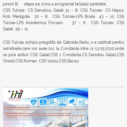
juniori III, etapa pe zonă a programat laGalați partidele
CSS Tulcea- CS Danubius Galati 31 – 8, CSS Tulcea- CS Happy
Kids Medgidia 30 – 8, CSS Tulcea-LPS Brăila 43 – 12, CSS
Tulcea-LPS Academica Focsani 37 – 6, CSS Tulcea- CSS
Galati 29 – 11.
CSS Tulcea, echipă pregătită de Gabriela Radu, s-a calificat pentru
semifinale,care vor avea loc la Constanța între 11-13.05.2012,unde
va juca alături CSS Galati,CSS 1 Constanța,CS Danubiu Galați,CSS
Onești,CSS Roman, CSS Vaslui,CSS Bacău