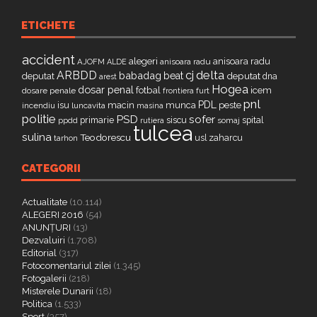
ETICHETE
accident
alegeri
anisoara radu
AJOFM
anisoara radu
ALDE
delta
ARBDD
cj
babadag
beat
deputat
deputat
dna
arest
Hogea
dosar penal
fotbal
icem
dosare penale
furt
frontiera
pnl
PDL
isu
macin
munca
peste
incendiu
luncavita
masina
politie
PSD
sofer
primarie
siscu
spital
ppdd
somaj
rutiera
tulcea
sulina
Teodorescu
zaharcu
tarhon
usl
CATEGORII
Actualitate
(10.114)
ALEGERI 2016
(54)
ANUNȚURI
(13)
Dezvaluiri
(1.708)
Editorial
(317)
Fotocomentariul zilei
(1.345)
Fotogalerii
(218)
Misterele Dunarii
(18)
Politica
(1.533)
Sport
(357)