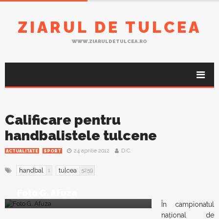
ZIARUL DE TULCEA
WWW.ZIARULDETULCEA.RO
Calificare pentru
handbalistele tulcene
24 aprilie 2012
D.C.
ACTUALITATE
SPORT
handbal
tulcea
1
5259
Foto G. Afuza
În campionatul
național de