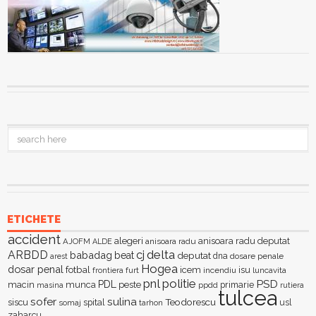
ETICHETE
accident
alegeri
anisoara radu deputat
AJOFM
anisoara radu
ALDE
delta
ARBDD
cj
babadag
beat
deputat
dna
dosare penale
arest
Hogea
dosar penal
fotbal
icem
isu
furt
incendiu
luncavita
frontiera
pnl
politie
PSD
PDL
macin
munca
peste
primarie
ppdd
masina
rutiera
tulcea
sofer
sulina
Teodorescu
siscu
spital
somaj
tarhon
usl
zaharcu