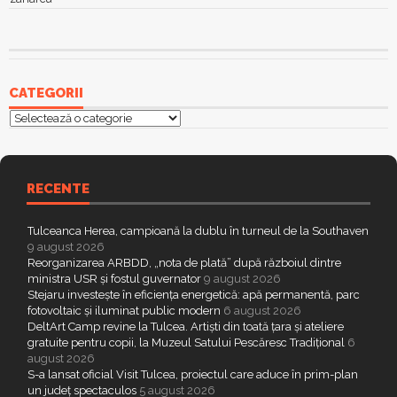
CATEGORII
Categorii
RECENTE
Tulceanca Herea, campioană la dublu în turneul de la Southaven
9 august 2026
Reorganizarea ARBDD, „nota de plată” după războiul dintre
ministra USR și fostul guvernator
9 august 2026
Stejaru investește în eficiența energetică: apă permanentă, parc
fotovoltaic și iluminat public modern
6 august 2026
DeltArt Camp revine la Tulcea. Artiști din toată țara și ateliere
gratuite pentru copii, la Muzeul Satului Pescăresc Tradițional
6
august 2026
S-a lansat oficial Visit Tulcea, proiectul care aduce în prim-plan
un județ spectaculos
5 august 2026