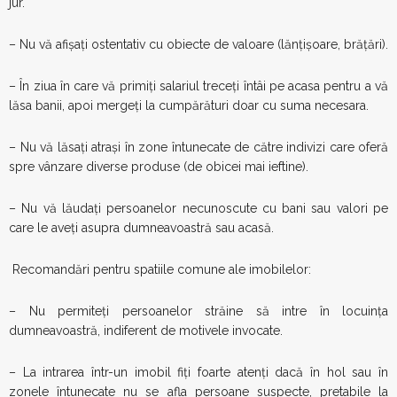
jur.
– Nu vă afişaţi ostentativ cu obiecte de valoare (lănţişoare, brăţări).
– În ziua în care vă primiţi salariul treceţi întâi pe acasa pentru a vă
lăsa banii, apoi mergeţi la cumpărături doar cu suma necesara.
– Nu vă lăsaţi atraşi în zone întunecate de către indivizi care oferă
spre vânzare diverse produse (de obicei mai ieftine).
– Nu vă lăudaţi persoanelor necunoscute cu bani sau valori pe
care le aveţi asupra dumneavoastră sau acasă.
Recomandări pentru spatiile comune ale imobilelor:
– Nu permiteţi persoanelor străine să intre în locuinţa
dumneavoastră, indiferent de motivele invocate.
– La intrarea într-un imobil fiţi foarte atenţi dacă în hol sau în
zonele întunecate nu se afla persoane suspecte, pretabile la