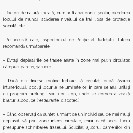
– factori de natură socială, cum ar fi abandonul școlar, pierderea
locului de muncă, scăderea nivelului de trai, lipsa de protecție
socială, etc.
Pe această cale, Inspectoratul de Poliție al Județului Tulcea
recomandă
următoarele:
– Evitaţi deplasările pe trasee aflate în zone mai puţin circulate:
câmpuri, parcuri, șantiere.
– Dacă din diverse motive trebuie să circulaţi după lăsarea
întunericului, ocoliţi locurile neiluminate ori în care se află unităţi
cu program prelungit sau non-stop, unde se comercializează
băuturi alcoolice (restaurante, discoteci).
– Când observaţi că sunteti urmărit de un individ sau de mai mulţi
deplasaţi-vă prin zone intens circulate, chiar dacă acest lucru
presupune schimbarea traseului. Solicitaţi ajutorul oamenilor din