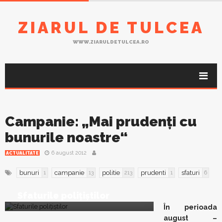
ZIARUL DE TULCEA
WWW.ZIARULDETULCEA.RO
Campanie: „Mai prudenţi cu
bunurile noastre“
6 august 2012
ACTUALITATE
bunuri
campanie
politie
prudenti
sfaturi
1
13
213
1
6
Sfaturile poliţiştilor
În perioada
august –