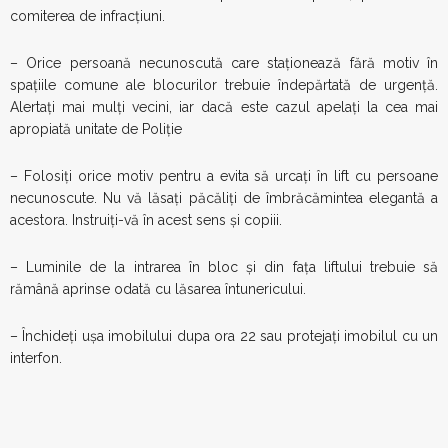
comiterea de infracţiuni.
– Orice persoană necunoscută care staţionează fără motiv în
spaţiile comune ale blocurilor trebuie îndepărtată de urgenţă.
Alertaţi mai mulţi vecini, iar dacă este cazul apelaţi la cea mai
apropiată unitate de Poliţie
– Folosiţi orice motiv pentru a evita să urcaţi în lift cu persoane
necunoscute. Nu vă lăsaţi păcăliţi de îmbrăcămintea elegantă a
acestora. Instruiţi-vă în acest sens şi copiii.
– Luminile de la intrarea în bloc şi din faţa liftului trebuie să
rămână aprinse odată cu lăsarea întunericului.
– Închideţi uşa imobilului dupa ora 22 sau protejaţi imobilul cu un
interfon.