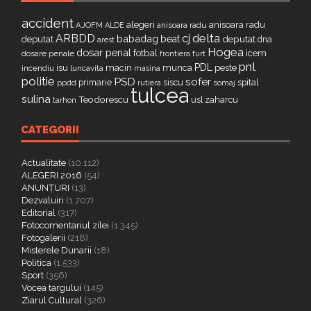
accident
alegeri
anisoara radu
AJOFM
anisoara radu
ALDE
delta
ARBDD
cj
babadag
beat
deputat
deputat
dna
arest
Hogea
dosar penal
fotbal
icem
dosare penale
furt
frontiera
pnl
PDL
isu
macin
munca
peste
incendiu
luncavita
masina
politie
PSD
sofer
primarie
siscu
spital
ppdd
somaj
rutiera
tulcea
sulina
Teodorescu
zaharcu
tarhon
usl
CATEGORII
Actualitate
(10.112)
ALEGERI 2016
(54)
ANUNȚURI
(13)
Dezvaluiri
(1.707)
Editorial
(317)
Fotocomentariul zilei
(1.345)
Fotogalerii
(218)
Misterele Dunarii
(18)
Politica
(1.533)
Sport
(356)
Vocea targului
(145)
Ziarul Cultural
(326)