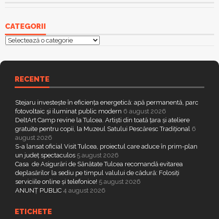
CATEGORII
Categorii
RECENTE
Stejaru investește în eficiența energetică: apă permanentă, parc
fotovoltaic și iluminat public modern
6 august 2026
DeltArt Camp revine la Tulcea. Artiști din toată țara și ateliere
gratuite pentru copii, la Muzeul Satului Pescăresc Tradițional
6
august 2026
S-a lansat oficial Visit Tulcea, proiectul care aduce în prim-plan
un județ spectaculos
5 august 2026
Casa de Asigurări de Sănătate Tulcea recomandă evitarea
deplasărilor la sediu pe timpul valului de cădură: Folosiți
serviciile online și telefonice!
5 august 2026
ANUNȚ PUBLIC
4 august 2026
ETICHETE