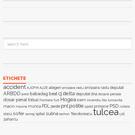
ETICHETE
accident
alegeri
anisoara radu deputat
AJOFM
anisoara radu
ALDE
delta
ARBDD
cj
babadag
beat
deputat
dna
dosare penale
arest
Hogea
dosar penal
fotbal
icem
isu
furt
incendiu
luncavita
frontiera
pnl
politie
PSD
PDL
macin
munca
peste
primarie
ppdd
masina
rutiera
tulcea
sofer
sulina
Teodorescu
siscu
spital
somaj
tarhon
usl
zaharcu