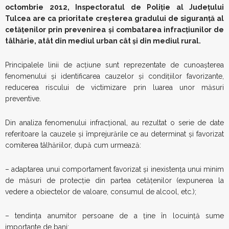
octombrie 2012, Inspectoratul de Poliție al Județului
Tulcea are ca prioritate creșterea gradului de siguranță al
cetățenilor prin prevenirea și combatarea infracțiunilor de
tâlhărie, atât din mediul urban cât și din mediul rural.
Principalele linii de acțiune sunt reprezentate de cunoașterea
fenomenului și identificarea cauzelor și condițiilor favorizante,
reducerea riscului de victimizare prin luarea unor măsuri
preventive.
Din analiza fenomenului infracțional, au rezultat o serie de date
referitoare la cauzele și împrejurările ce au determinat și favorizat
comiterea tâlhăriilor, după cum urmează:
– adaptarea unui comportament favorizat și inexistența unui minim
de măsuri de protecție din partea cetățenilor (expunerea la
vedere a obiectelor de valoare, consumul de alcool, etc.);
– tendința anumitor persoane de a ține în locuință sume
importante de bani;