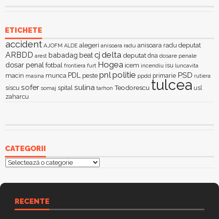
ETICHETE
accident
alegeri
anisoara radu deputat
AJOFM
anisoara radu
ALDE
delta
ARBDD
cj
babadag
beat
deputat
dna
dosare penale
arest
Hogea
dosar penal
fotbal
icem
isu
furt
incendiu
luncavita
frontiera
pnl
politie
PSD
PDL
macin
munca
peste
primarie
ppdd
masina
rutiera
tulcea
sofer
sulina
Teodorescu
siscu
spital
somaj
tarhon
usl
zaharcu
CATEGORII
Categorii
RECENTE