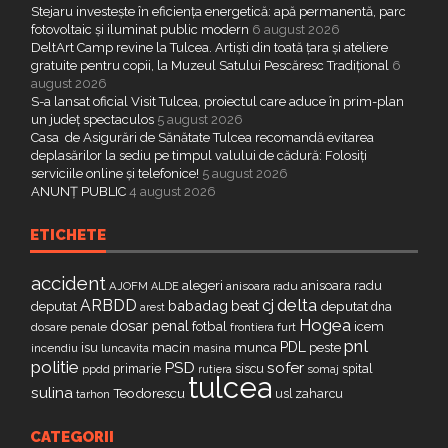
Stejaru investește în eficiența energetică: apă permanentă, parc
fotovoltaic și iluminat public modern
6 august 2026
DeltArt Camp revine la Tulcea. Artiști din toată țara și ateliere
gratuite pentru copii, la Muzeul Satului Pescăresc Tradițional
6
august 2026
S-a lansat oficial Visit Tulcea, proiectul care aduce în prim-plan
un județ spectaculos
5 august 2026
Casa de Asigurări de Sănătate Tulcea recomandă evitarea
deplasărilor la sediu pe timpul valului de cădură: Folosiți
serviciile online și telefonice!
5 august 2026
ANUNȚ PUBLIC
4 august 2026
ETICHETE
accident
alegeri
anisoara radu
AJOFM
anisoara radu
ALDE
delta
ARBDD
cj
babadag
beat
deputat
deputat
dna
arest
Hogea
dosar penal
fotbal
icem
dosare penale
furt
frontiera
pnl
PDL
isu
macin
munca
peste
incendiu
luncavita
masina
politie
PSD
sofer
primarie
siscu
spital
ppdd
somaj
rutiera
tulcea
sulina
Teodorescu
zaharcu
tarhon
usl
CATEGORII