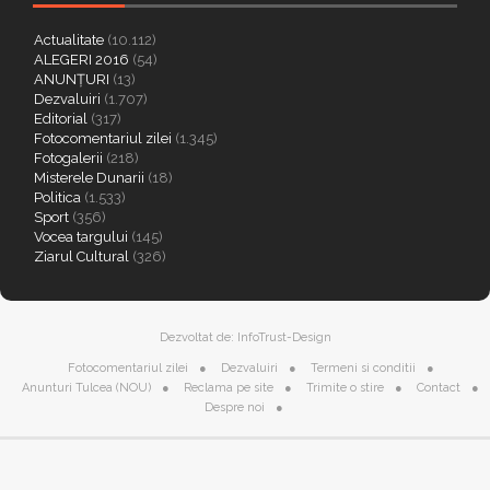
Actualitate
(10.112)
ALEGERI 2016
(54)
ANUNȚURI
(13)
Dezvaluiri
(1.707)
Editorial
(317)
Fotocomentariul zilei
(1.345)
Fotogalerii
(218)
Misterele Dunarii
(18)
Politica
(1.533)
Sport
(356)
Vocea targului
(145)
Ziarul Cultural
(326)
Dezvoltat de:
InfoTrust-Design
Fotocomentariul zilei
Dezvaluiri
Termeni si conditii
Anunturi Tulcea (NOU)
Reclama pe site
Trimite o stire
Contact
Despre noi
Cookie | Citeste