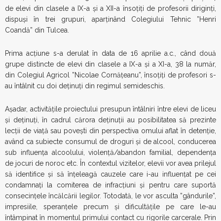
de elevi din clasele a IX-a și a XII-a însoțiți de profesorii diriginți,
dispuși în trei grupuri, aparținând Colegiului Tehnic ”Henri
Coandă” din Tulcea.
Prima acțiune s-a derulat în data de 16 aprilie a.c., când două
grupe distincte de elevi din clasele a IX-a și a XI-a, 38 la număr,
din Colegiul Agricol ”Nicolae Cornățeanu”, însoțiți de profesori s-
au întâlnit cu doi deținuți din regimul semideschis.
Așadar, activitățile proiectului presupun întâlniri între elevi de liceu
și deținuți, în cadrul cărora deținuții au posibilitatea să prezinte
lecții de viață sau povești din perspectiva omului aflat în detenție,
având ca subiecte consumul de droguri și de alcool, conducerea
sub influența alcoolului, violență/abandon familial, dependența
de jocuri de noroc etc. În contextul vizitelor, elevii vor avea prilejul
să identifice și să înțeleagă cauzele care i-au influențat pe cei
condamnați la comiterea de infracțiuni și pentru care suportă
consecințele încălcării legilor. Totodată, le vor asculta ”gândurile”,
impresiile, speranțele precum și dificultățile pe care le-au
întâmpinat în momentul primului contact cu rigorile carcerale. Prin