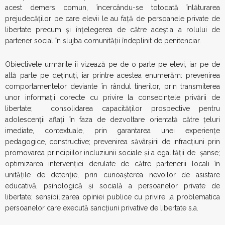
acest demers comun, încercându-se totodată înlăturarea
prejudecăților pe care elevii le au față de persoanele private de
libertate precum și înțelegerea de către aceștia a rolului de
partener social în slujba comunității îndeplinit de penitenciar.
Obiectivele urmărite îi vizează pe de o parte pe elevi, iar pe de
altă parte pe deținuți, iar printre acestea enumerăm: prevenirea
comportamentelor deviante în rândul tinerilor, prin transmiterea
unor informații corecte cu privire la consecințele privării de
libertate; consolidarea capacităților prospective pentru
adolescenţii aflaţi în faza de dezvoltare orientată către ţeluri
imediate, contextuale, prin garantarea unei experienţe
pedagogice, constructive; prevenirea săvârșirii de infracțiuni prin
promovarea principiilor incluziunii sociale şi a egalităţii de şanse;
optimizarea intervenţiei derulate de către partenerii locali în
unităţile de detenţie, prin cunoaşterea nevoilor de asistare
educativă, psihologică şi socială a persoanelor private de
libertate; sensibilizarea opiniei publice cu privire la problematica
persoanelor care execută sancţiuni privative de libertate s.a.