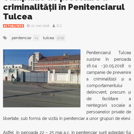
criminalității în Penitenciarul
Tulcea
22 mai 2018
D.C.
ACTUALITATE
penitenciar
tulcea
24
5259
Penitenciarul Tulcea
susține în perioada
16.04 -30.05.2018 o
campanie de prevenire
a criminalității și a
comportamentului
delincvent, precum și
de facilitare a
reintegrării sociale a
persoanelor private de
libertate, sub formă de vizită în penitenciar a unor grupuri de elevi.
Astfel, în perioada 22 – 25 mai a.c. în penitenciar sunt așteptați 64