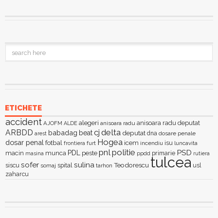
ETICHETE
accident
alegeri
anisoara radu deputat
AJOFM
anisoara radu
ALDE
delta
ARBDD
cj
babadag
beat
deputat
dna
dosare penale
arest
Hogea
dosar penal
fotbal
icem
isu
furt
incendiu
luncavita
frontiera
pnl
politie
PSD
PDL
macin
munca
peste
primarie
ppdd
masina
rutiera
tulcea
sofer
sulina
Teodorescu
siscu
spital
somaj
tarhon
usl
zaharcu