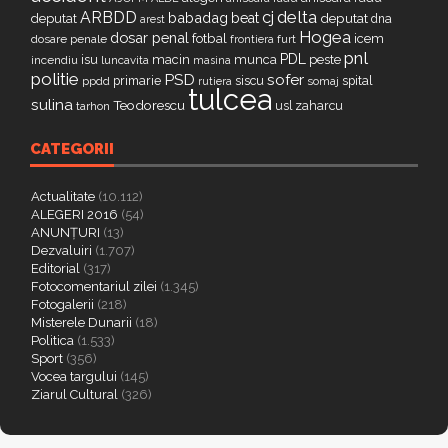
delta
ARBDD
cj
babadag
beat
deputat
deputat
dna
arest
Hogea
dosar penal
fotbal
icem
dosare penale
furt
frontiera
pnl
PDL
isu
macin
munca
peste
incendiu
luncavita
masina
politie
PSD
sofer
primarie
siscu
spital
ppdd
somaj
rutiera
tulcea
sulina
Teodorescu
zaharcu
tarhon
usl
CATEGORII
Actualitate
(10.112)
ALEGERI 2016
(54)
ANUNȚURI
(13)
Dezvaluiri
(1.707)
Editorial
(317)
Fotocomentariul zilei
(1.345)
Fotogalerii
(218)
Misterele Dunarii
(18)
Politica
(1.533)
Sport
(356)
Vocea targului
(145)
Ziarul Cultural
(326)