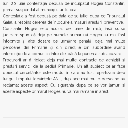
luni 20 iulie contestaţia depusă de inculpatul Hogea Constantin,
primar suspendat al municipiului Tulcea.
Contestaţia a fost depusă pe data de 10 iulie, dupa ce Tribunalul
Galaţi a respins cererea de înlocuire a măsurii arestării preventive.
Constantin Hogea este acuzat de luare de mită, însă surse
judiciare spun că deja pe numele primarului Hogea au mai fost
întocmite şi alte dosare de urmărire penală, deja mai multe
persoane din Primărie şi din direcţiile din subordine având
interdicţie de a comunica între ele, până la punerea sub acuzare.
Procurorii ar fi ridicat deja mai multe contracte de achiziţii şi
prestări servicii de la sediul Primăriei. Un alt subiect ce ar face
obiectul cercetărilor este modul în care au fost repartizate de-a
lungul timpului locuinţele ANL, dup ace mai multe persoane au
reclamat aceste aspect. Cu siguranta dupa ce se vor lamuri si
aceste aspecte primarul Hogea nu va mai ramane in arest.