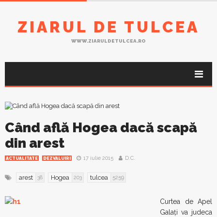
ZIARUL DE TULCEA
WWW.ZIARULDETULCEA.RO
Când află Hogea dacă scapă
din arest
17 iulie 2015
D.C.
ACTUALITATE
DEZVALUIRI
arest
Hogea
tulcea
38
203
5259
Curtea de Apel
Galaţi va judeca