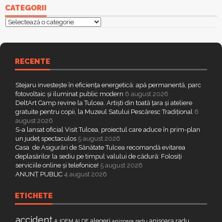
CATEGORII
Categorii
RECENTE
Stejaru investește în eficiența energetică: apă permanentă, parc
fotovoltaic și iluminat public modern
6 august 2026
DeltArt Camp revine la Tulcea. Artiști din toată țara și ateliere
gratuite pentru copii, la Muzeul Satului Pescăresc Tradițional
6
august 2026
S-a lansat oficial Visit Tulcea, proiectul care aduce în prim-plan
un județ spectaculos
5 august 2026
Casa de Asigurări de Sănătate Tulcea recomandă evitarea
deplasărilor la sediu pe timpul valului de cădură: Folosiți
serviciile online și telefonice!
5 august 2026
ANUNȚ PUBLIC
4 august 2026
ETICHETE
accident
alegeri
anisoara radu
AJOFM
anisoara radu
ALDE